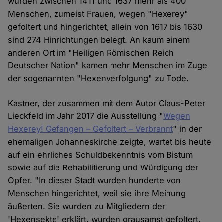
wurden zwischen 1411 und 1637 mehr als 400
Menschen, zumeist Frauen, wegen "Hexerey"
gefoltert und hingerichtet, allein von 1617 bis 1630
sind 274 Hinrichtungen belegt. An kaum einem
anderen Ort im "Heiligen Römischen Reich
Deutscher Nation" kamen mehr Menschen im Zuge
der sogenannten "Hexenverfolgung" zu Tode.
Kastner, der zusammen mit dem Autor Claus-Peter
Lieckfeld im Jahr 2017 die Ausstellung "
Wegen
Hexerey! Gefangen – Gefoltert – Verbrannt
" in der
ehemaligen Johanneskirche zeigte, wartet bis heute
auf ein ehrliches Schuldbekenntnis vom Bistum
sowie auf die Rehabilitierung und Würdigung der
Opfer. "In dieser Stadt wurden hunderte von
Menschen hingerichtet, weil sie ihre Meinung
äußerten. Sie wurden zu Mitgliedern der
'Hexensekte' erklärt, wurden grausamst gefoltert,