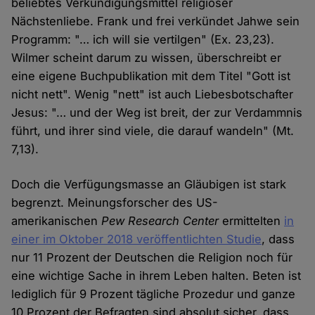
beliebtes Verkündigungsmittel religiöser
Nächstenliebe. Frank und frei verkündet Jahwe sein
Programm: "… ich will sie vertilgen" (Ex. 23,23).
Wilmer scheint darum zu wissen, überschreibt er
eine eigene Buchpublikation mit dem Titel "Gott ist
nicht nett". Wenig "nett" ist auch Liebesbotschafter
Jesus: "… und der Weg ist breit, der zur Verdammnis
führt, und ihrer sind viele, die darauf wandeln" (Mt.
7,13).
Doch die Verfügungsmasse an Gläubigen ist stark
begrenzt. Meinungsforscher des US-
amerikanischen
Pew Research Center
ermittelten
in
einer im Oktober 2018 veröffentlichten Studie
, dass
nur 11 Prozent der Deutschen die Religion noch für
eine wichtige Sache in ihrem Leben halten. Beten ist
lediglich für 9 Prozent tägliche Prozedur und ganze
10 Prozent der Befragten sind absolut sicher, dass