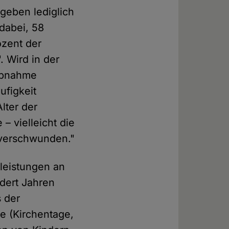
 geben lediglich
dabei, 58
ozent der
. Wird in der
 Abnahme
ufigkeit
lter der
– vielleicht die
d verschwunden."
sleistungen an
ndert Jahren
 der
e (Kirchentage,