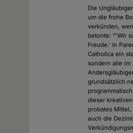
Die Ungläubigen
um die frohe Bo
verkünden, wenn
betonte: "'Wir 
Freude.' In Par
Catholica ein st
sondern alle im 
Andersgläubigen
grundsätzlich ne
programmatisch w
dieser kreative
probates Mittel
auch die Dezim
Verkündigungsmi