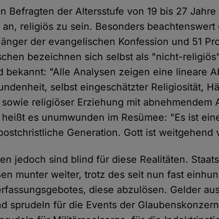
n Befragten der Altersstufe von 19 bis 27 Jahre
 an, religiös zu sein. Besonders beachtenswert 
änger der evangelischen Konfession und 51 Pr
chen bezeichnen sich selbst als "nicht-religiös"
nd bekannt: "Alle Analysen zeigen eine lineare
undenheit, selbst eingeschätzter Religiosität, Hä
is sowie religiöser Erziehung mit abnehmendem A
 heißt es unumwunden im Resümee: "Es ist eine 
 postchristliche Generation. Gott ist weitgehen
en jedoch sind blind für diese Realitäten. Staat
ßen munter weiter, trotz des seit nun fast einhu
rfassungsgebotes, diese abzulösen. Gelder aus
nd sprudeln für die Events der Glaubenskonzern