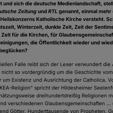
t und sich die deutsche Medienlandschaft, stel
utsche Zeitung
und
RTL
genannt, einmal mehr 
Heilskonzerns Katholische Kirche versteht. Sch
zeit, Winterzeit, dunkle Zeit, Zeit der Sentime
 Zeit für die Kirchen, für Glaubensgemeinscha
einigungen, die Öffentlichkeit wieder und wied
 beglücken?
ziellen Falle reibt sich der Leser verwundert di
r nicht so vordergründig um die Geschichte vom
r um Existenz und Ausrichtung der Catholica. V
KEA-Religion" spricht der Hildesheimer Seelenf
schätzungsweise dreihundertdreißig Religionen m
end verschiedenen Glaubensgemeinschaften … 
end Götter. Hunderttausende von Propheten, Gu