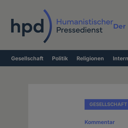
Direkt
zum
Inhalt
Der 
Vollt
Gesellschaft
Politik
Religionen
Inter
Hauptnavigation
GESELLSCHAFT
Kommentar