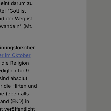
cheint darum zu
el "Gott ist
nd der Weg ist
f wandeln" (Mt.
einungsforscher
ner im Oktober
 die Religion
diglich für 9
sind absolut
r die Hirten und
ie (ebenfalls
land (EKD) in
 veröffentlicht