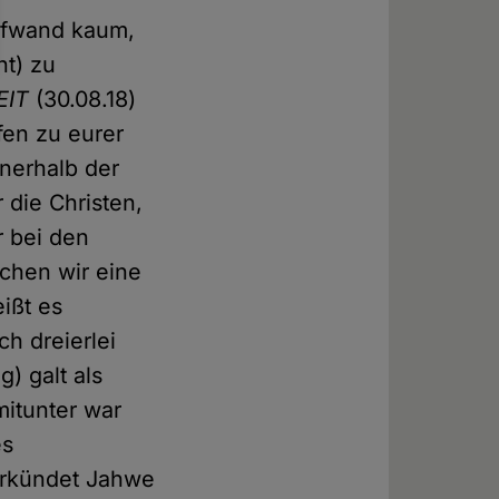
Aufwand kaum,
nt) zu
EIT
(30.08.18)
fen zu eurer
nerhalb der
 die Christen,
r bei den
chen wir eine
eißt es
ch dreierlei
) galt als
itunter war
es
verkündet Jahwe