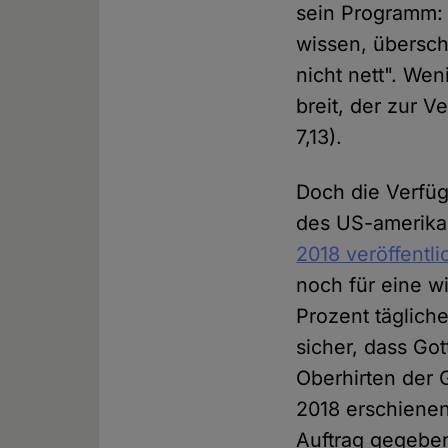
sein Programm: "
wissen, überschr
nicht nett". Wen
breit, der zur V
7,13).
Doch die Verfüg
des US-amerik
2018 veröffentli
noch für eine wi
Prozent täglich
sicher, dass Got
Oberhirten der 
2018 erschienen
Auftrag gegeben