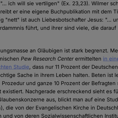
… ich will sie vertilgen" (Ex. 23,23). Wilmer s
eibt er eine eigene Buchpublikation mit dem Tit
ig "nett" ist auch Liebesbotschafter Jesus: "… u
erdammnis führt, und ihrer sind viele, die darau
ungsmasse an Gläubigen ist stark begrenzt. M
anischen
Pew Research Center
ermittelten
in ei
chten Studie
, dass nur 11 Prozent der Deutschen
chtige Sache in ihrem Leben halten. Beten ist le
e Prozedur und ganze 10 Prozent der Befragten 
t existiert. Nachgerade erschreckend sieht es fü
Glaubenskonzerne aus, blickt man auf eine Stud
), die von der Evangelischen Kirche in Deutsch
 und von deren Sozialwissenschaftlichen Institut