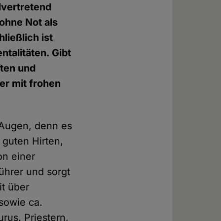
lvertretend
ohne Not als
ließlich ist
ntalitäten. Gibt
ften und
er mit frohen
e Augen, denn es
 guten Hirten,
on einer
ührer und sorgt
it über
sowie ca.
rus, Priestern,