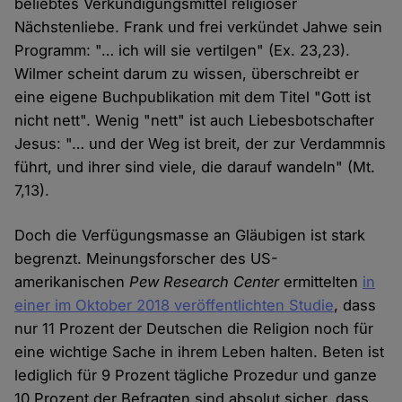
beliebtes Verkündigungsmittel religiöser
Nächstenliebe. Frank und frei verkündet Jahwe sein
Programm: "… ich will sie vertilgen" (Ex. 23,23).
Wilmer scheint darum zu wissen, überschreibt er
eine eigene Buchpublikation mit dem Titel "Gott ist
nicht nett". Wenig "nett" ist auch Liebesbotschafter
Jesus: "… und der Weg ist breit, der zur Verdammnis
führt, und ihrer sind viele, die darauf wandeln" (Mt.
7,13).
Doch die Verfügungsmasse an Gläubigen ist stark
begrenzt. Meinungsforscher des US-
amerikanischen
Pew Research Center
ermittelten
in
einer im Oktober 2018 veröffentlichten Studie
, dass
nur 11 Prozent der Deutschen die Religion noch für
eine wichtige Sache in ihrem Leben halten. Beten ist
lediglich für 9 Prozent tägliche Prozedur und ganze
10 Prozent der Befragten sind absolut sicher, dass