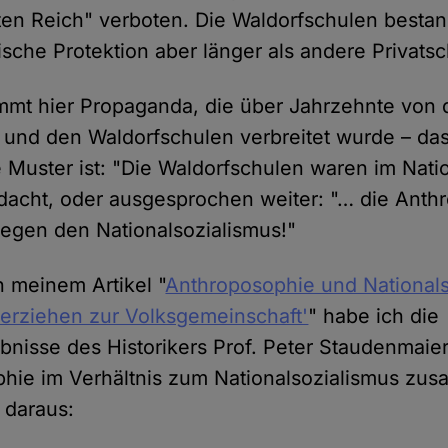
itten Reich" verboten. Die Waldorfschulen besta
tische Protektion aber länger als andere Privats
mt hier Propaganda, die über Jahrzehnte von 
und den Waldorfschulen verbreitet wurde – da
Muster ist: "Die Waldorfschulen waren im Nati
dacht, oder ausgesprochen weiter: "… die Anth
egen den Nationalsozialismus!"
n meinem Artikel "
Anthroposophie und Nationals
erziehen zur Volksgemeinschaft'
" habe ich die
nisse des Historikers Prof. Peter Staudenmaie
hie im Verhältnis zum Nationalsozialismus zu
 daraus: