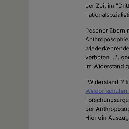
der Zeit im "Dr
nationalsozialis
Posener übernim
Anthroposophie 
wiederkehrende 
verboten …", ge
im Widerstand g
"Widerstand"? I
Waldorfschulen 
Forschungsergeb
der Anthroposop
Hier ein Auszug