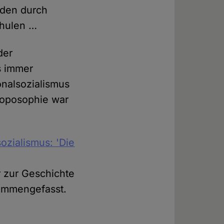
nden durch
chulen …
der
s immer
onalsozialismus
roposophie war
ozialismus: 'Die
r zur Geschichte
sammengefasst.