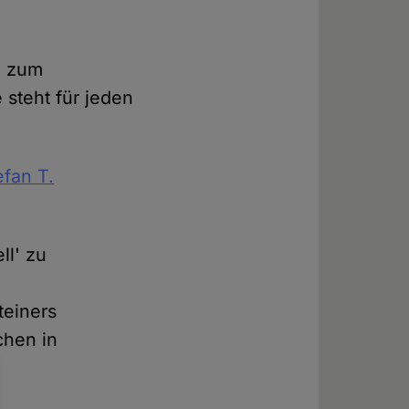
g zum
 steht für jeden
efan T.
ll' zu
teiners
chen in