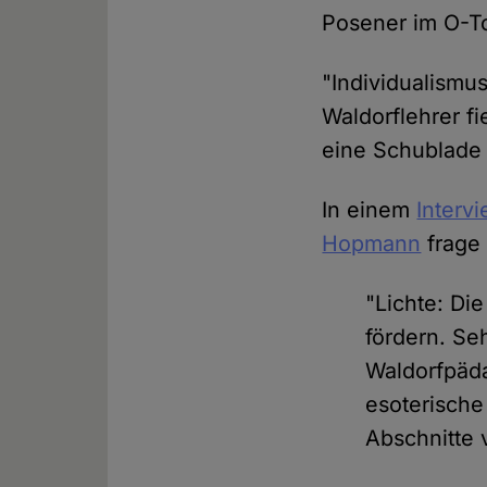
Posener im O-T
"Individualismu
Waldorflehrer fi
eine Schublade 
In einem
Interv
Hopmann
frage 
"Lichte: Di
fördern. Se
Waldorfpäda
esoterische
Abschnitte 