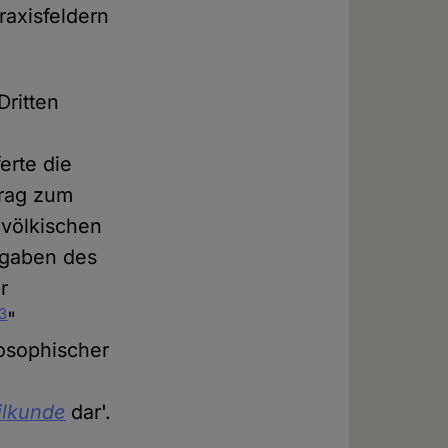
raxisfeldern
ritten
erte die
trag zum
 völkischen
fgaben des
r
3
"
osophischer
ilkunde
dar'.