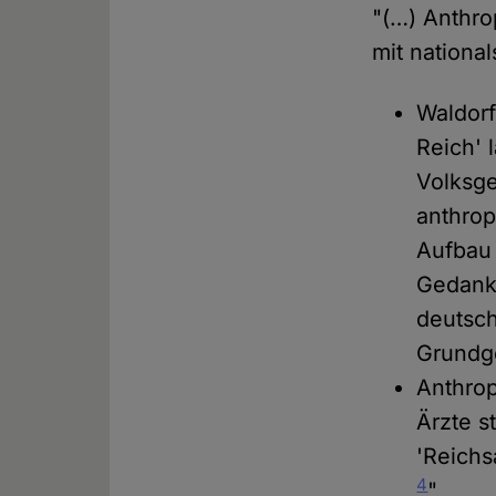
"(…) Anthro
mit nationa
Waldorf
Reich' 
Volksge
anthro
Aufbau 
Gedank
deutsch
Grundge
Anthrop
Ärzte s
'Reichs
4
"