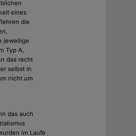
üblichen
keit eines
lehren die
en,
 jeweilige
m Typ A,
nn das recht
r selbst in
ihm nicht um
ann das auch
zialismus
wurden im Laufe