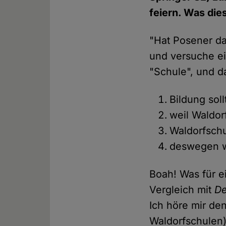
feiern. Was die
"Hat Posener das
und versuche ei
"Schule", und d
Bildung soll
weil Waldor
Waldorfschu
deswegen wa
Boah! Was für e
Vergleich mit
De
Ich höre mir de
Waldorfschulen)