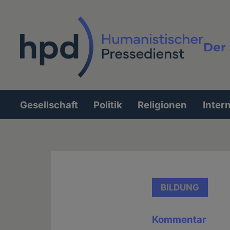
Direkt
zum
Inhalt
Der 
Vollt
Gesellschaft
Politik
Religionen
Inter
Hauptnavigation
BILDUNG
Kommentar