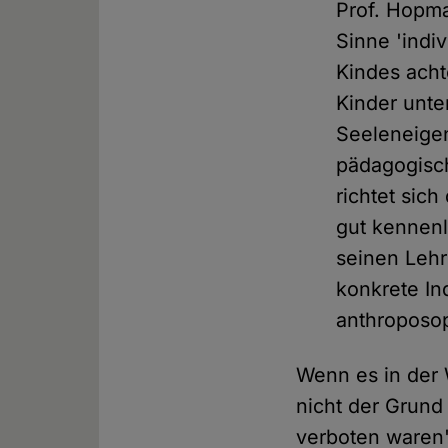
Prof. Hopma
Sinne 'indiv
Kindes acht
Kinder unte
Seeleneigen
pädagogisc
richtet sic
gut kennenl
seinen Lehr
konkrete In
anthroposop
Wenn es in der 
nicht der Grund
verboten waren