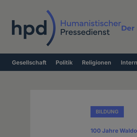
Direkt
zum
Inhalt
Der 
Vollt
Gesellschaft
Politik
Religionen
Inter
Hauptnavigation
BILDUNG
100 Jahre Waldo