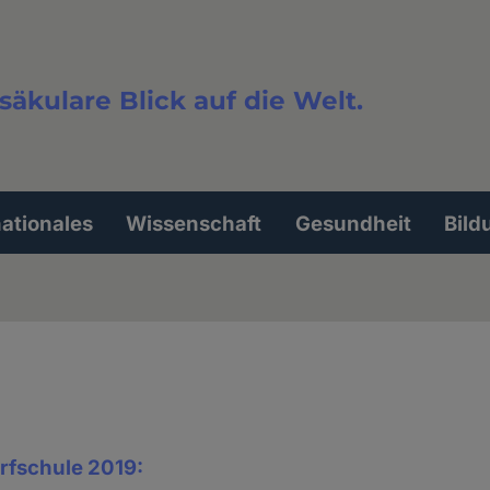
säkulare Blick auf die Welt.
extsuche
nationales
Wissenschaft
Gesundheit
Bild
rfschule 2019: