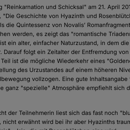
"Reinkarnation und Schicksal" am 21. April 2
, "Die Geschichte von Hyazinth und Rosenblütc
s die Quintessenz von Novalis’ Romanfragment
hen werden, es zeigt das "romantische Triaden
st ein alter, einfacher Naturzustand, in dem di
r. Darauf folgt ein Zeitalter der Entfremdung v
e Teil ist die mögliche Wiederkehr eines "Goldene
ellung des Urzustandes auf einem höheren Nive
albewegung vollzogen. Eine gute Inhaltsangabe f
die ganz "spezielle" Atmosphäre empfiehlt sich 
t der Teilnehmerin liest sich das fast noch "bl
, nicht erwähnt wird bei ihr aber Hyazinths traum