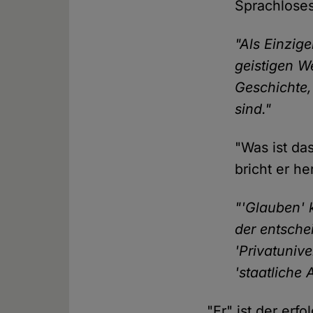
Sprachlose
"Als Einzig
geistigen We
Geschichte,
sind."
"Was ist da
bricht er he
"'Glauben' k
der entsche
'Privatunive
'staatliche
"Er" ist der erf