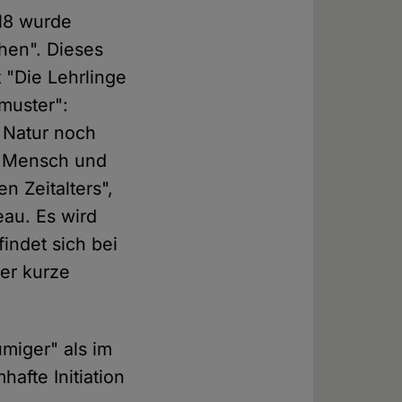
018 wurde
hen". Dieses
 "Die Lehrlinge
muster":
e Natur noch
on Mensch und
n Zeitalters",
au. Es wird
indet sich bei
der kurze
umiger" als im
hafte Initiation