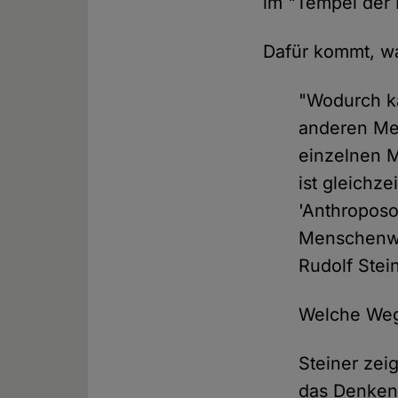
im "Tempel der I
Dafür kommt, wa
"Wodurch k
anderen Men
einzelnen M
ist gleichz
'Anthroposo
Menschenwes
Rudolf Stei
Welche Weg
Steiner zeig
das Denken 