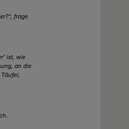
r?", frage
' ist, wie
ssung, an die
 Täufer,
ich.