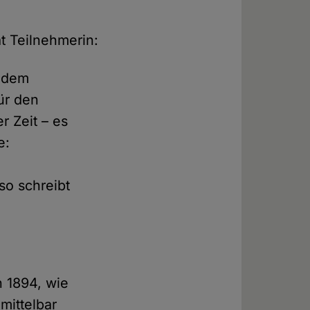
t Teilnehmerin:
t dem
ür den
r Zeit – es
e:
so schreibt
.
n 1894, wie
mittelbar