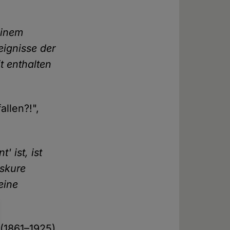
einem
eignisse der
t enthalten
llen?!",
 ist, ist
bskure
eine
 (1861–1925),