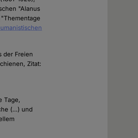
ischen "Alanus
er "Thementage
umanistischen
s der Freien
chienen, Zitat:
e Tage,
äche (…) und
uellem