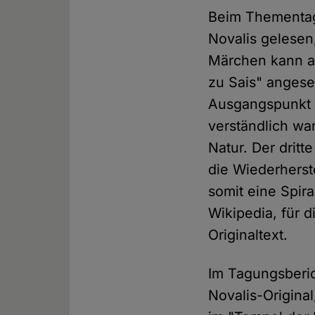
Beim Thementag 
Novalis gelesen
Märchen kann al
zu Sais" angese
Ausgangspunkt i
verständlich wa
Natur. Der dritt
die Wiederherst
somit eine Spir
Wikipedia, für 
Originaltext.
Im Tagungsberich
Novalis-Original