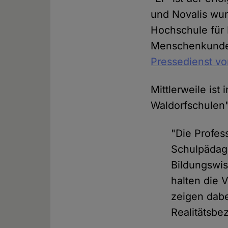
und Novalis wur
Hochschule für 
Menschenkunde",
Pressedienst vor
Mittlerweile ist 
Waldorfschulen"
"Die Profess
Schulpädago
Bildungswis
halten die 
zeigen dabe
Realitätsbe