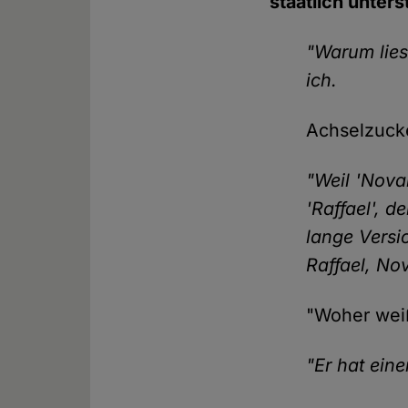
staatlich unter
"Warum lies
ich.
Achselzuck
"Weil 'Nova
'Raffael', d
lange Versi
Raffael, Nov
"Woher weiß
"Er hat eine