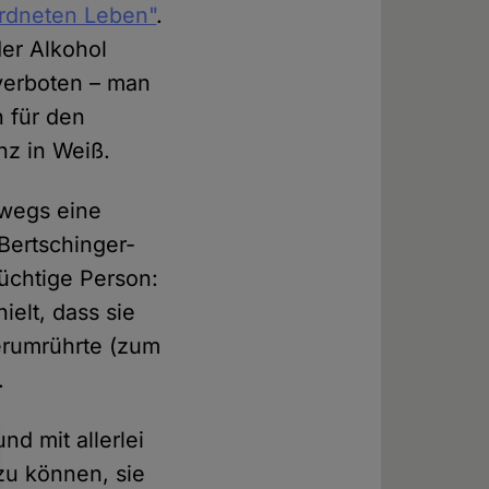
rdneten Leben"
.
er Alkohol
 verboten – man
h für den
nz in Weiß.
swegs eine
Bertschinger-
tüchtige Person:
ielt, dass sie
herumrührte (zum
.
nd mit allerlei
zu können, sie