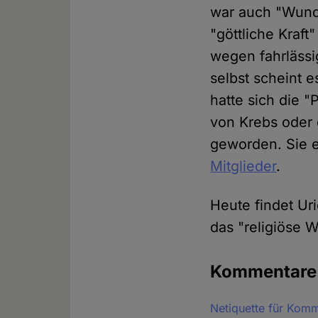
war auch "Wunde
"göttliche Kraf
wegen fahrlässi
selbst scheint e
hatte sich die 
von Krebs oder 
geworden. Sie e
Mitglieder
.
Heute findet Uri
das "religiöse W
Kommentar
Netiquette für Kom