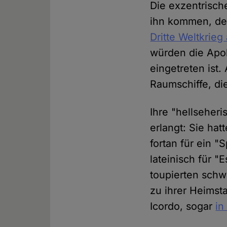
Die exzentrische
ihn kommen, den
Dritte Weltkrie
würden die Apok
eingetreten ist
Raumschiffe, die
Ihre "hellseheri
erlangt: Sie ha
fortan für ein "
lateinisch für "
toupierten sch
zu ihrer Heimsta
Icordo, sogar
in