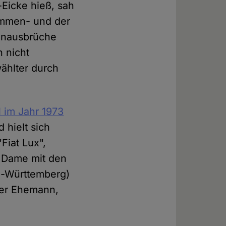
-Eicke hieß, sah
ammen- und der
kanausbrüche
h nicht
wählter durch
l im Jahr 1973
 hielt sich
Fiat Lux",
ie Dame mit den
n-Württemberg)
rter Ehemann,