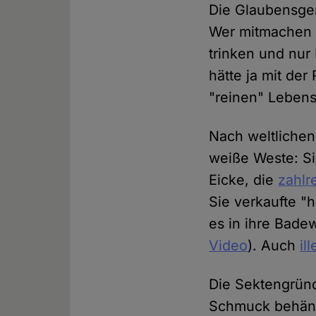
Die Glaubensge
Wer mitmachen w
trinken und nur
hätte ja mit der
"reinen" Lebens
Nach weltlichen
weiße Weste: Si
Eicke, die
zahlr
Sie verkaufte "h
es in ihre Bade
Video
). Auch
il
Die Sektengründe
Schmuck behängt