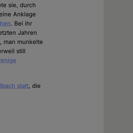
te sie, durch
 eine Anklage
chen
. Bei ihr
letzten Jahren
en, man munkelte
weil still
wenige
Ibach statt
, die