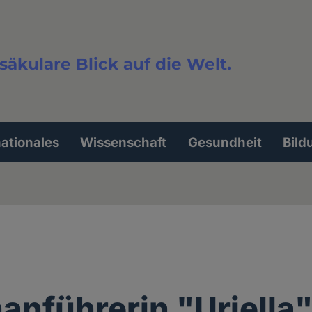
säkulare Blick auf die Welt.
extsuche
nationales
Wissenschaft
Gesundheit
Bild
anführerin "Uriella"