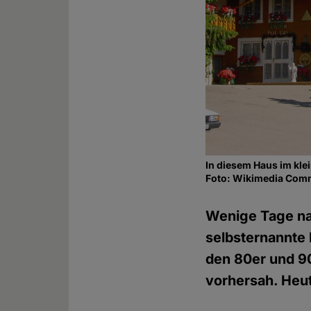
In diesem Haus im kle
Foto: Wikimedia Co
Wenige Tage nac
selbsternannte 
den 80er und 90
vorhersah. Heute