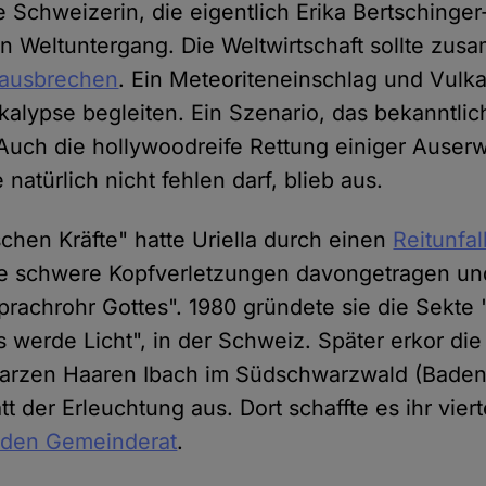
 Schweizerin, die eigentlich Erika Bertschinger
 Weltuntergang. Die Weltwirtschaft sollte zus
g ausbrechen
. Ein Meteoriteneinschlag und Vul
alypse begleiten. Ein Szenario, das bekanntlic
. Auch die hollywoodreife Rettung einiger Auser
 natürlich nicht fehlen darf, blieb aus.
schen Kräfte" hatte Uriella durch einen
Reitunfal
tte schwere Kopfverletzungen davongetragen und
Sprachrohr Gottes". 1980 gründete sie die Sekte "
Es werde Licht", in der Schweiz. Später erkor d
warzen Haaren Ibach im Südschwarzwald (Bade
tt der Erleuchtung aus. Dort schaffte es ihr vie
 den Gemeinderat
.