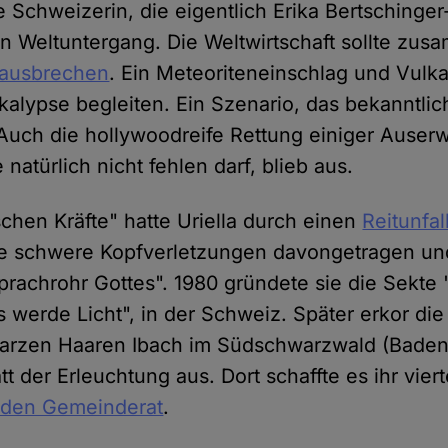
 Schweizerin, die eigentlich Erika Bertschinger
 Weltuntergang. Die Weltwirtschaft sollte zus
g ausbrechen
. Ein Meteoriteneinschlag und Vul
alypse begleiten. Ein Szenario, das bekanntlic
. Auch die hollywoodreife Rettung einiger Auser
 natürlich nicht fehlen darf, blieb aus.
schen Kräfte" hatte Uriella durch einen
Reitunfal
tte schwere Kopfverletzungen davongetragen und
Sprachrohr Gottes". 1980 gründete sie die Sekte "
Es werde Licht", in der Schweiz. Später erkor d
warzen Haaren Ibach im Südschwarzwald (Bade
tt der Erleuchtung aus. Dort schaffte es ihr vie
 den Gemeinderat
.