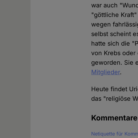
war auch "Wunde
"göttliche Kraf
wegen fahrlässi
selbst scheint e
hatte sich die 
von Krebs oder 
geworden. Sie e
Mitglieder
.
Heute findet Uri
das "religiöse W
Kommentar
Netiquette für Kom