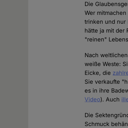
Die Glaubensge
Wer mitmachen w
trinken und nur
hätte ja mit der
"reinen" Lebens
Nach weltlichen
weiße Weste: Si
Eicke, die
zahlr
Sie verkaufte "h
es in ihre Bade
Video
). Auch
il
Die Sektengründe
Schmuck behängt