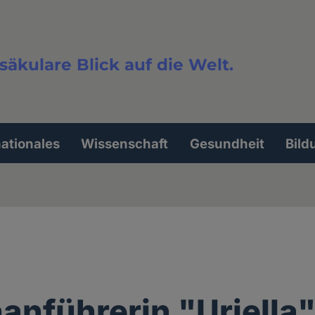
säkulare Blick auf die Welt.
extsuche
nationales
Wissenschaft
Gesundheit
Bild
anführerin "Uriella"