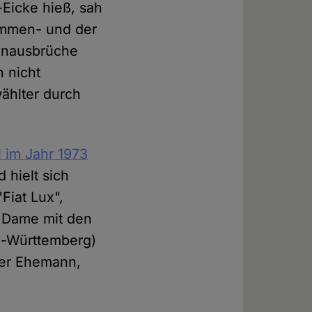
-Eicke hieß, sah
ammen- und der
kanausbrüche
h nicht
wählter durch
l im Jahr 1973
 hielt sich
Fiat Lux",
ie Dame mit den
n-Württemberg)
rter Ehemann,