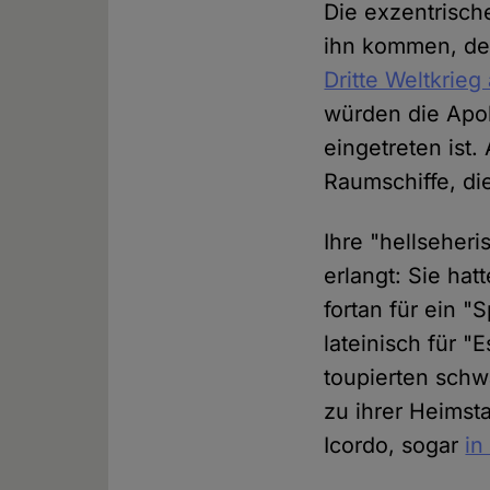
Die exzentrische
ihn kommen, den
Dritte Weltkrie
würden die Apok
eingetreten ist
Raumschiffe, die
Ihre "hellseheri
erlangt: Sie ha
fortan für ein "
lateinisch für "
toupierten sch
zu ihrer Heimsta
Icordo, sogar
in