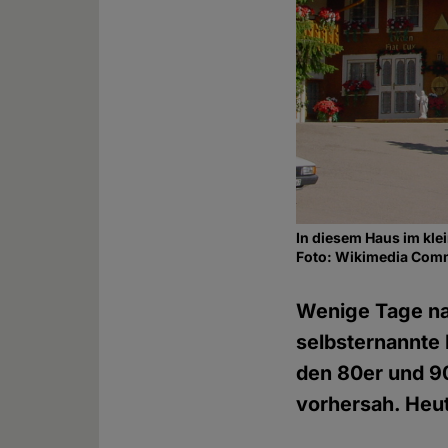
In diesem Haus im kle
Foto: Wikimedia Co
Wenige Tage nac
selbsternannte 
den 80er und 90
vorhersah. Heute