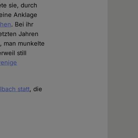
te sie, durch
 eine Anklage
chen
. Bei ihr
letzten Jahren
en, man munkelte
weil still
wenige
Ibach statt
, die