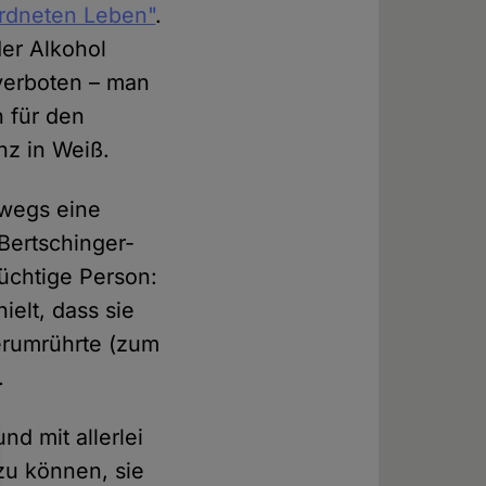
rdneten Leben"
.
er Alkohol
 verboten – man
h für den
nz in Weiß.
swegs eine
Bertschinger-
tüchtige Person:
ielt, dass sie
herumrührte (zum
.
nd mit allerlei
zu können, sie