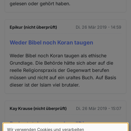
gelesen oder gehört haben.
Epikur (nicht überprüft)
Di. 26 Mär 2019 - 14:59
Weder Bibel noch Koran taugen
Weder Bibel noch Koran taugen als ethische
Grundlage. Die Behörde hätte sich aber auf die
reelle Religionspraxis der Gegenwart berufen
müssen und nicht auf ein uraltes Buch. Auf Basis
dieser ist der Islam viel brutaler.
Kay Krause (nicht überprüft)
Di. 26 Mär 2019 - 15:07
Bedeutet das etwa, dass "Die
Wir verwenden Cookies und verarbeiten