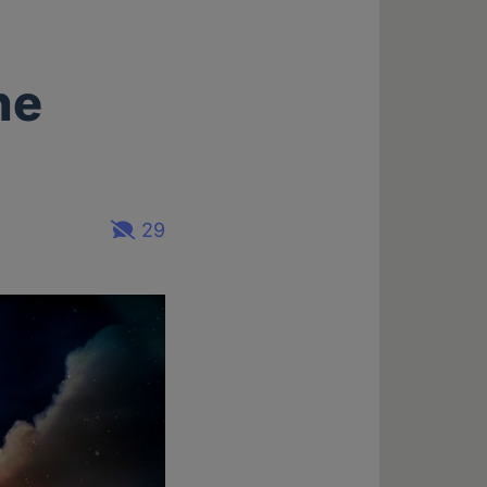
l
he
29