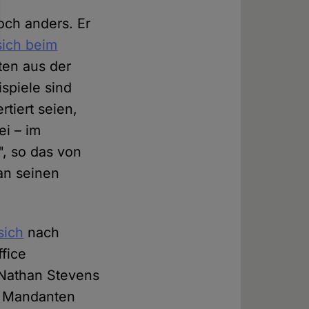
och anders. Er
sich beim
aten aus der
spiele sind
tiert seien,
ei – im
", so das von
an seinen
sich
nach
fice
 Nathan Stevens
en Mandanten