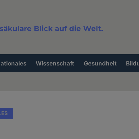
säkulare Blick auf die Welt.
extsuche
nationales
Wissenschaft
Gesundheit
Bild
LES