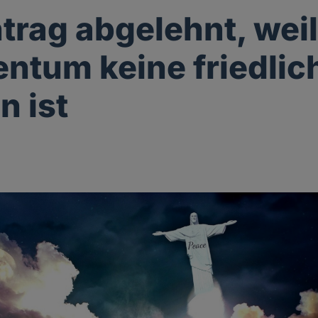
trag abgelehnt, wei
entum keine friedlic
n ist
g