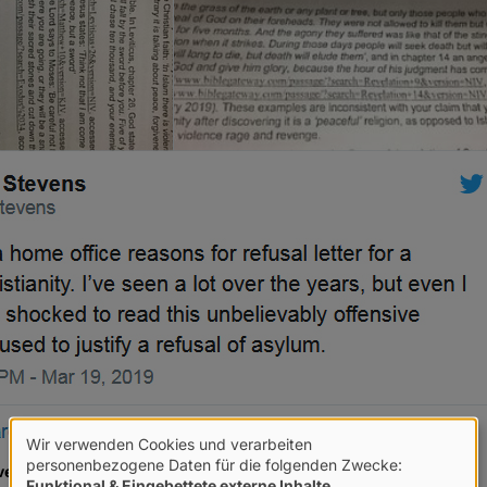
Wir verwenden Cookies und verarbeiten
Verwendung
personenbezogene Daten für die folgenden Zwecke:
ens, der den Fall öffentlich machte.
Funktional & Eingebettete externe Inhalte
.