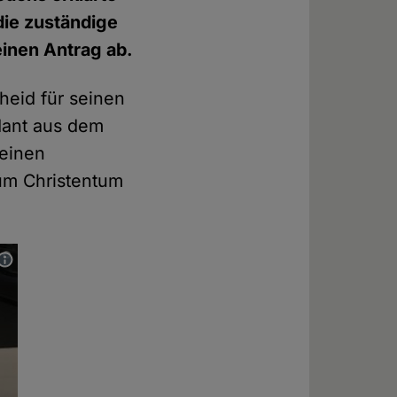
die zuständige
einen Antrag ab.
eid für seinen
dant aus dem
 einen
zum Christentum