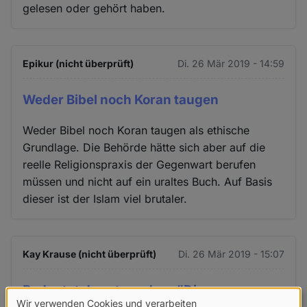
gelesen oder gehört haben.
Epikur (nicht überprüft)
Di. 26 Mär 2019 - 14:59
Weder Bibel noch Koran taugen
Weder Bibel noch Koran taugen als ethische
Grundlage. Die Behörde hätte sich aber auf die
reelle Religionspraxis der Gegenwart berufen
müssen und nicht auf ein uraltes Buch. Auf Basis
dieser ist der Islam viel brutaler.
Kay Krause (nicht überprüft)
Di. 26 Mär 2019 - 15:07
Bedeutet das etwa, dass "Die
Wir verwenden Cookies und verarbeiten