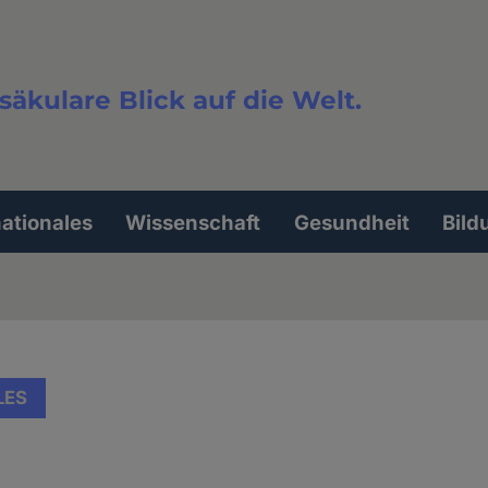
säkulare Blick auf die Welt.
extsuche
nationales
Wissenschaft
Gesundheit
Bild
LES