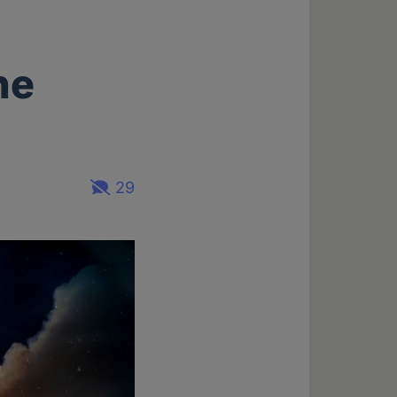
l
he
29