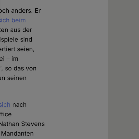
och anders. Er
sich beim
aten aus der
spiele sind
tiert seien,
ei – im
", so das von
an seinen
sich
nach
fice
 Nathan Stevens
en Mandanten