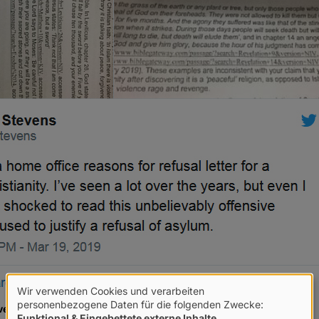
Wir verwenden Cookies und verarbeiten
Verwendung
personenbezogene Daten für die folgenden Zwecke:
ens, der den Fall öffentlich machte.
Funktional & Eingebettete externe Inhalte
.