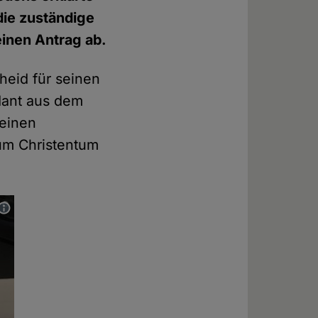
die zuständige
einen Antrag ab.
eid für seinen
dant aus dem
 einen
zum Christentum