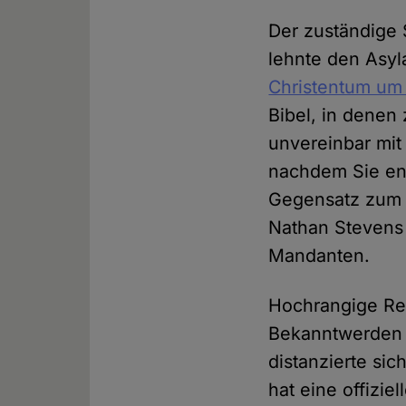
Der zuständige 
lehnte den Asy
Christentum um 
Bibel, in denen
unvereinbar mit
nachdem Sie ent
Gegensatz zum I
Nathan Stevens 
Mandanten.
Hochrangige Re
Bekanntwerden 
distanzierte si
hat eine offizi