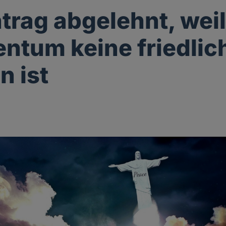
trag abgelehnt, wei
entum keine friedlic
n ist
g