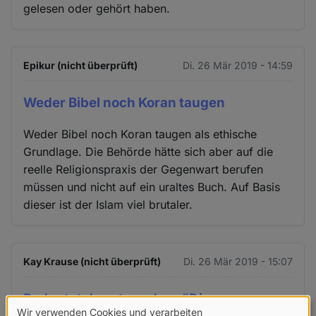
gelesen oder gehört haben.
Epikur (nicht überprüft)
Di. 26 Mär 2019 - 14:59
Weder Bibel noch Koran taugen
Weder Bibel noch Koran taugen als ethische
Grundlage. Die Behörde hätte sich aber auf die
reelle Religionspraxis der Gegenwart berufen
müssen und nicht auf ein uraltes Buch. Auf Basis
dieser ist der Islam viel brutaler.
Kay Krause (nicht überprüft)
Di. 26 Mär 2019 - 15:07
Bedeutet das etwa, dass "Die
Wir verwenden Cookies und verarbeiten