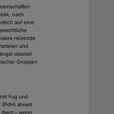
emeinschaften
blik, nach
ndlich auf eine
gsrechtliche
ndere reizende
Parteien und
ängst obsolet
tischer Gruppen
 mit Fug und
n
(PdH) ähnelt
e dient – wenn