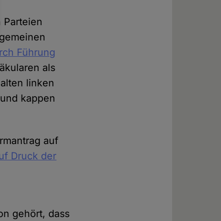
 Parteien
llgemeinen
urch Führung
äkularen als
alten linken
– und kappen
rmantrag auf
uf Druck der
on gehört, dass