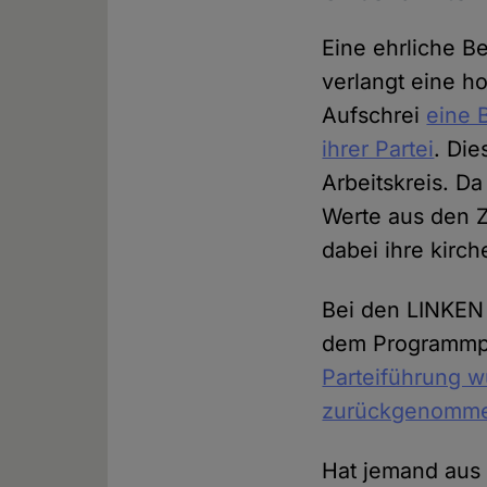
Eine ehrliche B
verlangt eine h
Aufschrei
eine 
ihrer Partei
. Die
Arbeitskreis. Da
Werte aus den 
dabei ihre kirc
Bei den LINKEN 
dem Programmpa
Parteiführung w
zurückgenomm
Hat jemand aus 