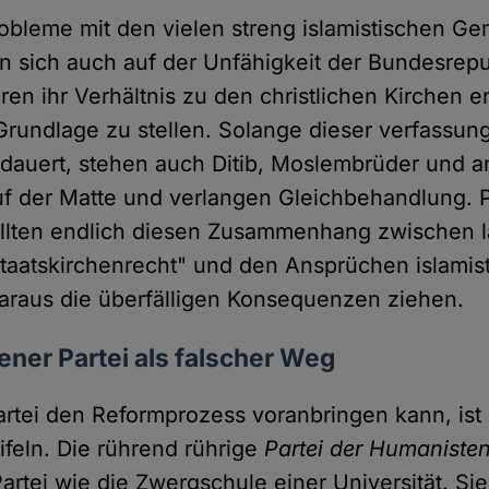
robleme mit den vielen streng islamistischen G
 sich auch auf der Unfähigkeit der Bundesrepu
en ihr Verhältnis zu den christlichen Kirchen e
Grundlage zu stellen. Solange dieser verfassun
dauert, stehen auch Ditib, Moslembrüder und a
f der Matte und verlangen Gleichbehandlung. 
sollten endlich diesen Zusammenhang zwischen l
aatskirchenrecht" und den Ansprüchen islamis
araus die überfälligen Konsequenzen ziehen.
ner Partei als falscher Weg
rtei den Reformprozess voranbringen kann, ist
feln. Die rührend rührige
Partei der Humaniste
Partei wie die Zwergschule einer Universität. Si