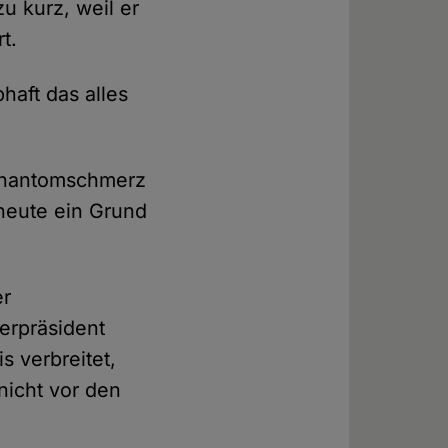
zu kurz, weil er
t.
haft das alles
 Phantomschmerz
 heute ein Grund
er
terpräsident
s verbreitet,
 nicht vor den