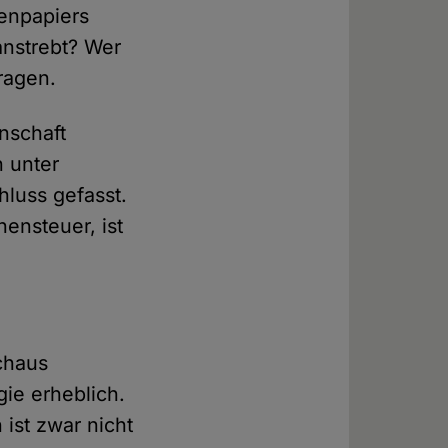
henpapiers
anstrebt? Wer
ragen.
nschaft
 unter
luss gefasst.
hensteuer, ist
rchaus
gie erheblich.
 ist zwar nicht