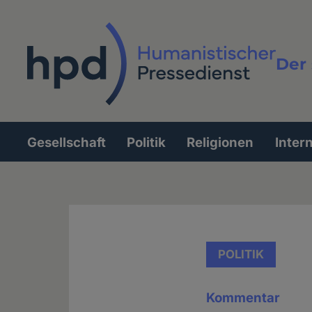
Direkt
zum
Inhalt
Der 
Vollt
Gesellschaft
Politik
Religionen
Inter
Hauptnavigation
POLITIK
Kommentar