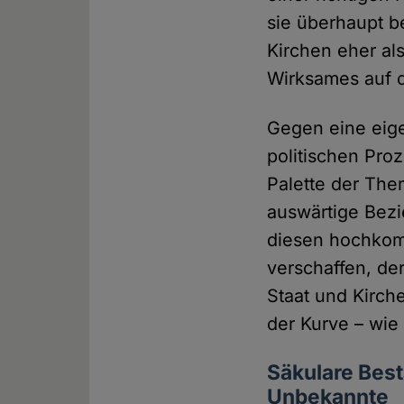
sie überhaupt b
Kirchen eher al
Wirksames auf d
Gegen eine eige
politischen Pro
Palette der The
auswärtige Bezi
diesen hochkomp
verschaffen, de
Staat und Kirch
der Kurve – wie 
Säkulare Best
Unbekannte