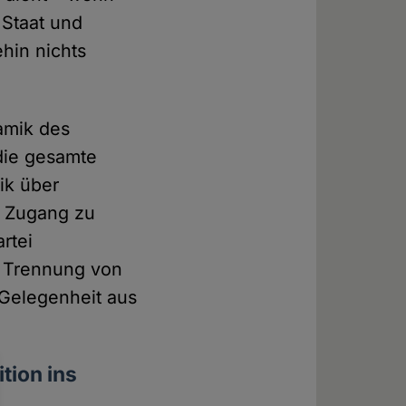
 Staat und
hin nichts
amik des
die gesamte
ik über
n Zugang zu
rtei
e Trennung von
 Gelegenheit aus
tion ins