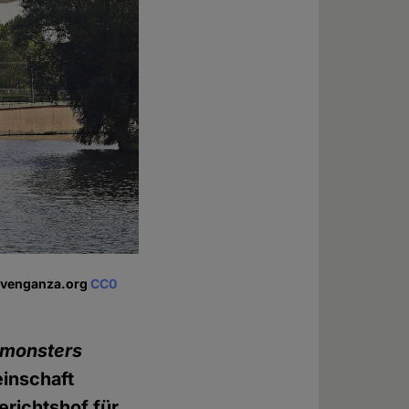
d venganza.org
CC0
imonsters
inschaft
richtshof für