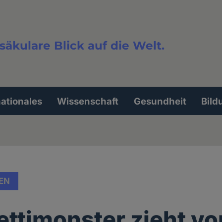
säkulare Blick auf die Welt.
extsuche
nationales
Wissenschaft
Gesundheit
Bild
EN
ttimonster zieht vo