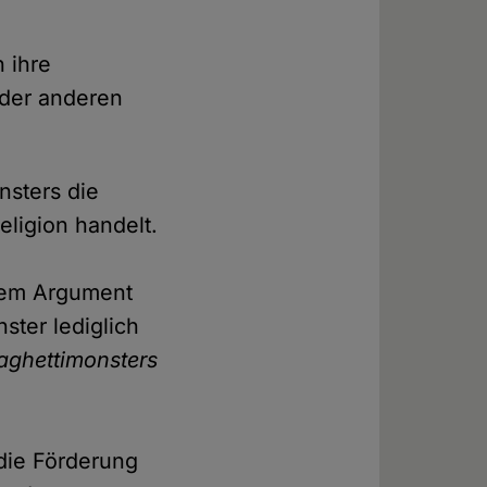
 ihre
 der anderen
nsters die
ligion handelt.
 dem Argument
ster lediglich
aghettimonsters
die Förderung