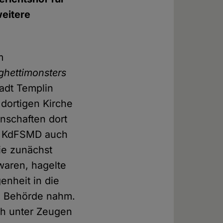
weitere
m
ghettimonsters
adt Templin
 dortigen Kirche
nschaften dort
die KdFSMD auch
ie zunächst
waren, hagelte
enheit in die
de Behörde nahm.
ch unter Zeugen