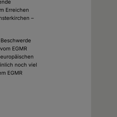
gende
zum Erreichen
nsterkirchen –
e Beschwerde
vom EGMR
n europäischen
nlich noch viel
 dem EGMR