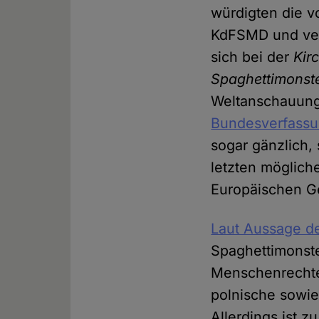
würdigten die 
KdFSMD und vert
sich bei der
Kir
Spaghettimonste
Weltanschauung
Bundesverfassun
sogar gänzlich,
letzten möglich
Europäischen Ge
Laut Aussage 
Spaghettimonste
Menschenrechte
polnische sowi
Allerdings ist z