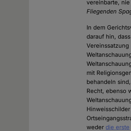
vereinbarte, ni
Fliegenden Spag
In dem Gericht
darauf hin, dass
Vereinssatzung 
Weltanschauung
Weltanschauung
mit Religionsge
behandeln sind,
Recht, ebenso w
Weltanschauun
Hinweisschilder
Ortseingangsstr
weder
die erste