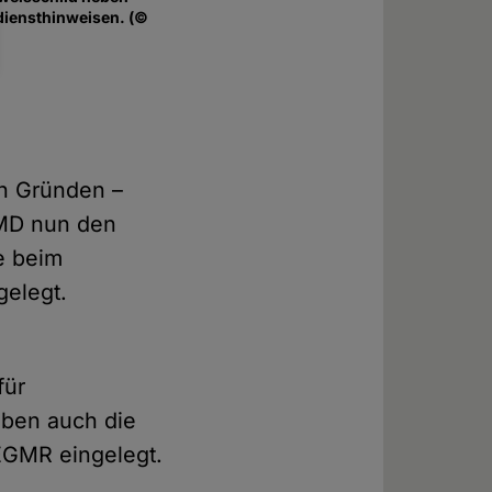
diensthinweisen. (©
n Gründen –
SMD nun den
e beim
gelegt.
für
aben auch die
EGMR eingelegt.