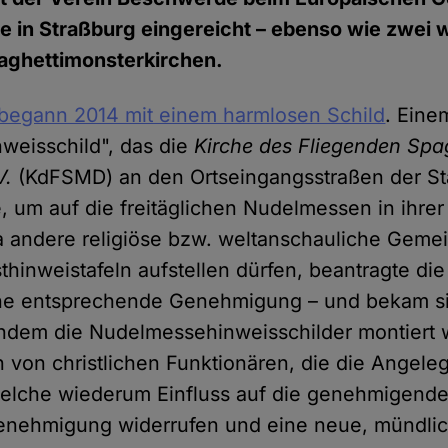
 in Straßburg eingereicht – ebenso wie zwei 
aghettimonsterkirchen.
begann 2014 mit einem harmlosen Schild
. Eine
weisschild", das die
Kirche des Fliegenden Spa
V.
(KdFSMD) an den Ortseingangsstraßen der St
e, um auf die freitäglichen Nudelmessen in ihrer
 andere religiöse bzw. weltanschauliche Gemei
sthinweistafeln aufstellen dürfen, beantragte 
eine entsprechende Genehmigung – und bekam s
hdem die Nudelmessehinweisschilder montiert 
von christlichen Funktionären, die die Angeleg
 welche wiederum Einfluss auf die genehmigen
enehmigung widerrufen und eine neue, mündli