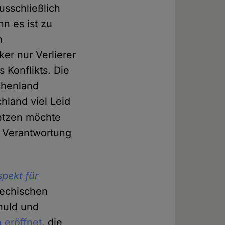
usschließlich
n es ist zu
n
er nur Verlierer
s Konflikts. Die
echenland
hland viel Leid
setzen möchte
r Verantwortung
pekt für
iechischen
huld und
 eröffnet
, die