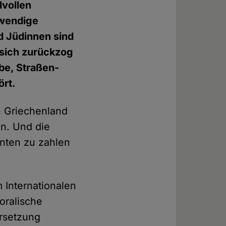
lvollen
twendige
d Jüdinnen sind
 sich zurückzog
be, Straßen-
ört.
n Griechenland
n. Und die
nten zu zahlen
 Internationalen
oralische
ersetzung