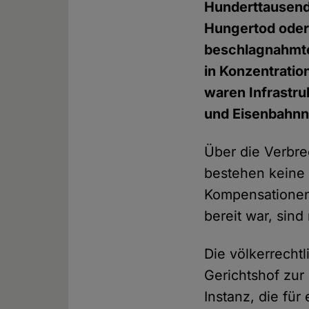
Hunderttausend
Hungertod oder
beschlagnahmte
in Konzentrati
waren Infrastru
und Eisenbahnne
Über die Verbre
bestehen keine
Kompensationen
bereit war, sind
Die völkerrecht
Gerichtshof zur
Instanz, die fü