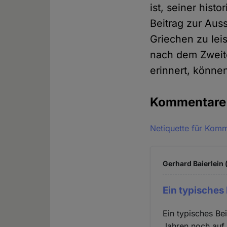
ist, seiner his
Beitrag zur Au
Griechen zu lei
nach dem Zweite
erinnert, könne
Kommentar
Netiquette für Kom
Gerhard Baierlein 
Ein typisches 
Ein typisches Be
Jahren noch auf 