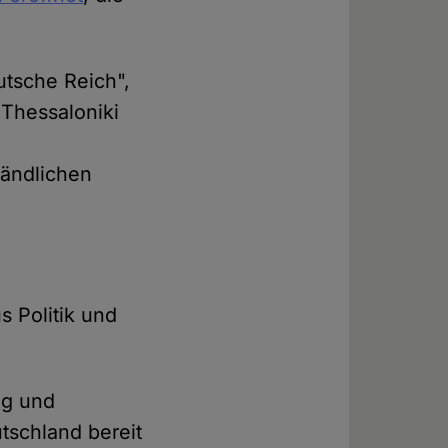
tsche Reich",
 Thessaloniki
ländlichen
 Politik und
ag und
tschland bereit