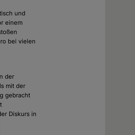
tisch und
or einem
stoßen
ro bei vielen
n der
s mit der
ng gebracht
t
der Diskurs in