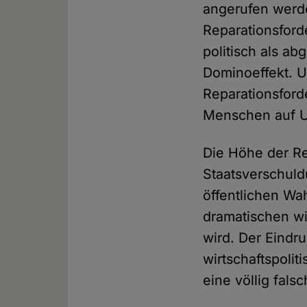
angerufen werd
Reparationsford
politisch als a
Dominoeffekt. 
Reparationsford
Menschen auf U
Die Höhe der Re
Staatsverschuld
öffentlichen Wa
dramatischen wi
wird. Der Eindru
wirtschaftspolit
eine völlig fals