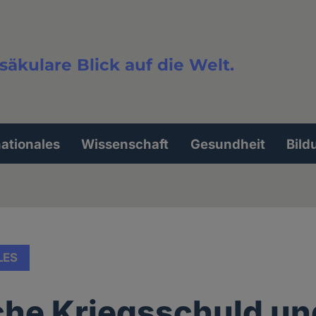
säkulare Blick auf die Welt.
extsuche
nationales
Wissenschaft
Gesundheit
Bild
LES
he Kriegsschuld un