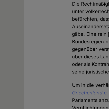
Die Rechtmäßigk
unter völkerrec
befürchten, das
Auseinandersetz
gäbe. Eine rein 
Bundesregierung
gegenüber verste
über dieses Lan
oder als Kontra
seine juristisch
Um in die verhä
Griechenland e.
Parlaments anz
Verpflichtunge