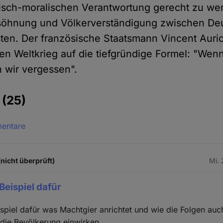
torisch-moralischen Verantwortung gerecht zu w
ssöhnung und Völkerverständigung zwischen De
sten. Der französische Staatsmann Vincent Aurio
n Weltkrieg auf die tiefgründige Formel: "Wenn
n wir vergessen".
e
(25)
mentare
(nicht überprüft)
Mi. 
Beispiel dafür
ispiel dafür was Machtgier anrichtet und wie die Folgen au
die Bevölkerung einwirken.