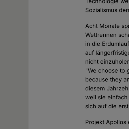
Technologie we
Sozialismus dem
Acht Monate spä
Wettrennen scha
in die Erdumlau
auf längerfristi
nicht einzuhole
"We choose to g
because they ar
diesem Jahrzehn
weil sie einfach
sich auf die er
Projekt Apollos