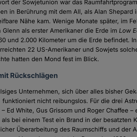
wort der Sowjetunion war das Raumfahrtprogra
n in Berührung mit dem All, als Alan Shepard 
eifbare Nähe kam. Wenige Monate später, im Fe
Glenn als erster Amerikaner die Erde im
Low Ea
60 und 2.000 Kilometer um die Erde befindet. I
erreichten 22 US-Amerikaner und Sowjets solc
te hatten den Mond fest im Blick.
 mit Rückschlägen
lsiges Unternehmen, sich über alles bisher Ge
unktioniert nicht reibungslos. Für die drei Ast
1 – Ed White, Gus Grissom und Roger Chaffee – 
, als bei einem Test ein Brand in der besatzten 
licher Überarbeitung des Raumschiffs und der 