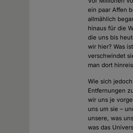
Vor Millionen v
ein paar Affen 
allmählich bega
hinaus für die W
die uns bis heut
wir hier? Was i
verschwindet si
man dort hinrei
Wie sich jedoch 
Entfernungen zu
wir uns je vorg
uns um sie – un
unsere, was uns
was das Univers