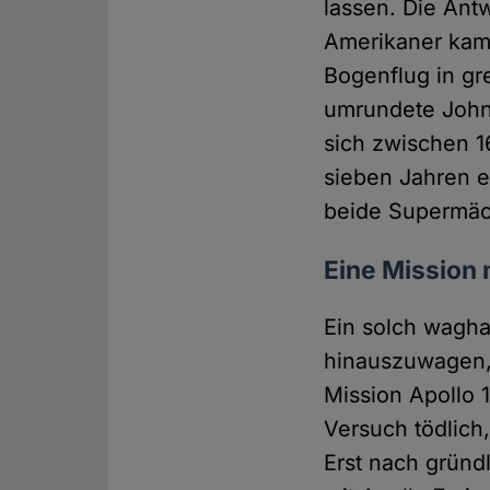
lassen. Die Ant
Amerikaner kame
Bogenflug in gr
umrundete John 
sich zwischen 1
sieben Jahren 
beide Supermäch
Eine Mission
Ein solch wagha
hinauszuwagen, f
Mission Apollo 
Versuch tödlich
Erst nach gründ