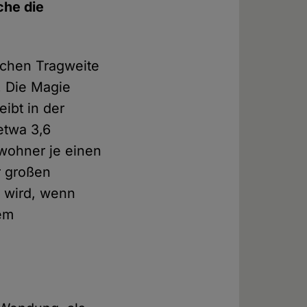
che die
olchen Tragweite
. Die Magie
eibt in der
etwa 3,6
ewohner je einen
r großen
n wird, wenn
dem