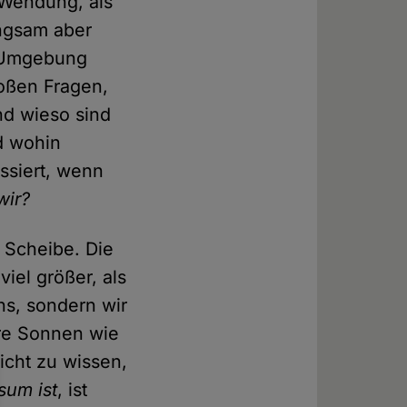
 Wendung, als
angsam aber
e Umgebung
roßen Fragen,
und wieso sind
d wohin
ssiert, wenn
wir?
e Scheibe. Die
iel größer, als
ns, sondern wir
ere Sonnen wie
icht zu wissen,
sum ist
, ist