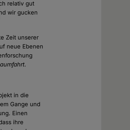
h relativ gut
nd wir gucken
e Zeit unserer
 auf neue Ebenen
tenforschung
aumfahrt
.
ekt in die
ollem Gange und
rung. Einen
dass ihre