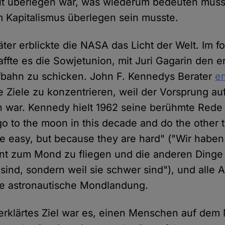
it überlegen war, was wiederum bedeuten musst
 Kapitalismus überlegen sein musste.
ter erblickte die NASA das Licht der Welt. Im 
ffte es die Sowjetunion, mit Juri Gagarin den
fbahn zu schicken. John F. Kennedys Berater
e
ge Ziele zu konzentrieren, weil der Vorsprung au
n war. Kennedy hielt 1962 seine berühmte Rede
o to the moon in this decade and do the other t
e easy, but because they are hard" ("Wir haben
t zum Mond zu fliegen und die anderen Dinge z
 sind, sondern weil sie schwer sind"), und alle 
ste astronautische Mondlandung.
 erklärtes Ziel war es, einen Menschen auf de