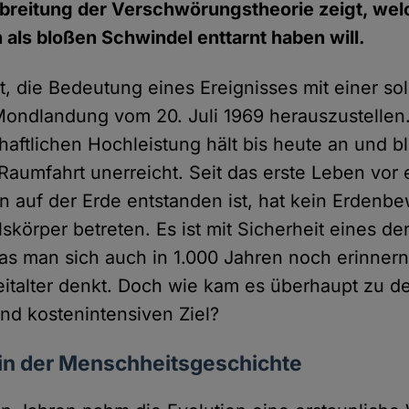
breitung der Verschwörungstheorie zeigt, wel
ls bloßen Schwindel enttarnt haben will.
cht, die Bedeutung eines Ereignisses mit einer s
Mondlandung vom 20. Juli 1969 herauszustellen
aftlichen Hochleistung hält bis heute an und bl
Raumfahrt unerreicht. Seit das erste Leben vor 
en auf der Erde entstanden ist, hat kein Erdenb
körper betreten. Es ist mit Sicherheit eines de
das man sich auch in 1.000 Jahren noch erinner
italter denkt. Doch wie kam es überhaupt zu 
und kostenintensiven Ziel?
ein der Menschheitsgeschichte