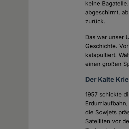
keine Bagatelle
abgeschirmt, ab
zurück.
Das war unser U
Geschichte. Vor
katapultiert. W
einen großen S
Der Kalte Krie
1957 schickte d
Erdumlaufbahn, 
die Sowjets prä
Satelliten vor d