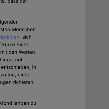
e, dass der
folgenden
 ersten Menschen
mpfahlen
, sich
f kurze Sicht
 mit den Worten
hings, not
 entschieden, in
u tun, nicht
Augen richteten
m Mond landen zu