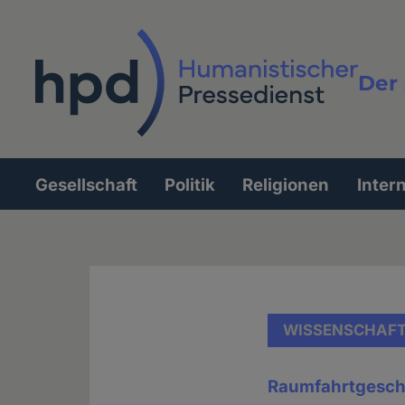
Direkt
zum
Inhalt
Der 
Vollt
Gesellschaft
Politik
Religionen
Inter
Hauptnavigation
WISSENSCHAF
Raumfahrtgesch