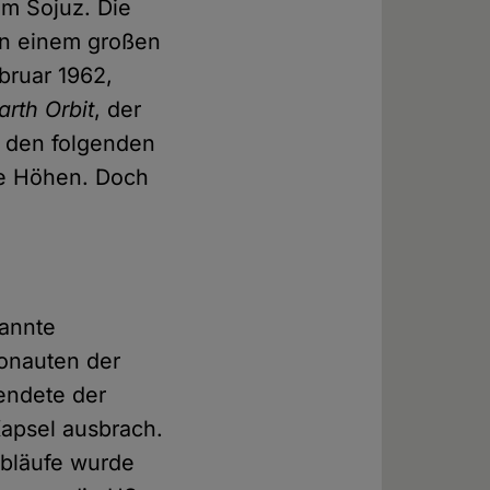
mm Sojuz. Die
in einem großen
bruar 1962,
rth Orbit
, der
n den folgenden
he Höhen. Doch
kannte
ronauten der
endete der
Kapsel ausbrach.
Abläufe wurde