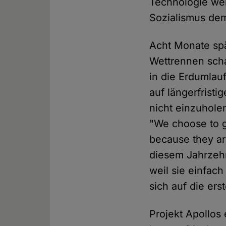
Technologie we
Sozialismus dem
Acht Monate spä
Wettrennen scha
in die Erdumlau
auf längerfristi
nicht einzuhole
"We choose to g
because they ar
diesem Jahrzehn
weil sie einfach
sich auf die er
Projekt Apollos