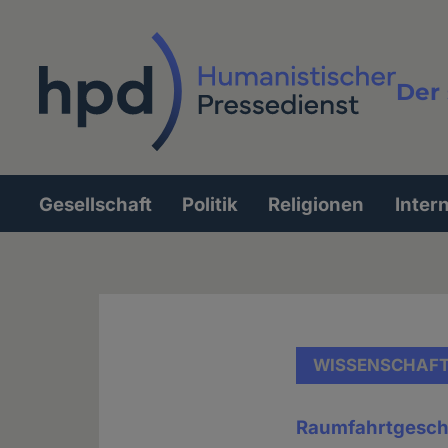
Direkt
zum
Inhalt
Der 
Vollt
Gesellschaft
Politik
Religionen
Inter
Hauptnavigation
WISSENSCHAF
Raumfahrtgesch