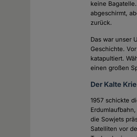
keine Bagatelle
abgeschirmt, ab
zurück.
Das war unser U
Geschichte. Vor
katapultiert. W
einen großen S
Der Kalte Krie
1957 schickte d
Erdumlaufbahn, 
die Sowjets prä
Satelliten vor d