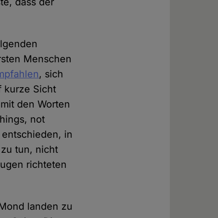
e, dass der
folgenden
 ersten Menschen
mpfahlen
, sich
f kurze Sicht
 mit den Worten
hings, not
 entschieden, in
u tun, nicht
Augen richteten
m Mond landen zu