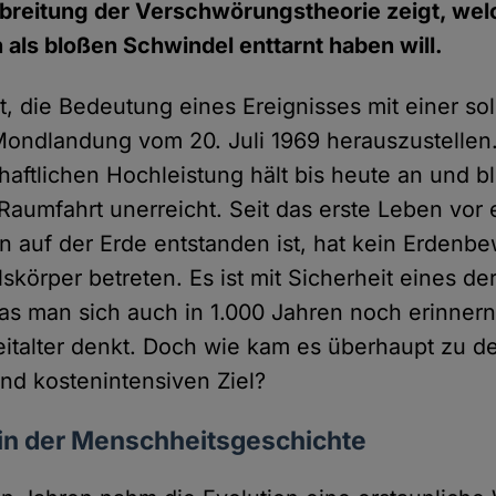
breitung der Verschwörungstheorie zeigt, wel
ls bloßen Schwindel enttarnt haben will.
cht, die Bedeutung eines Ereignisses mit einer s
Mondlandung vom 20. Juli 1969 herauszustellen
aftlichen Hochleistung hält bis heute an und bl
Raumfahrt unerreicht. Seit das erste Leben vor 
en auf der Erde entstanden ist, hat kein Erdenb
körper betreten. Es ist mit Sicherheit eines de
das man sich auch in 1.000 Jahren noch erinner
italter denkt. Doch wie kam es überhaupt zu 
und kostenintensiven Ziel?
ein der Menschheitsgeschichte