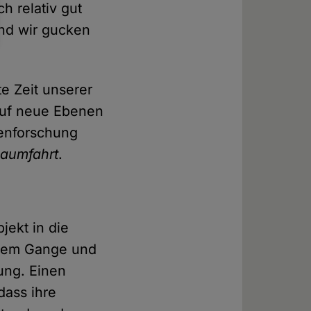
h relativ gut
nd wir gucken
e Zeit unserer
 auf neue Ebenen
tenforschung
aumfahrt
.
ekt in die
ollem Gange und
rung. Einen
dass ihre