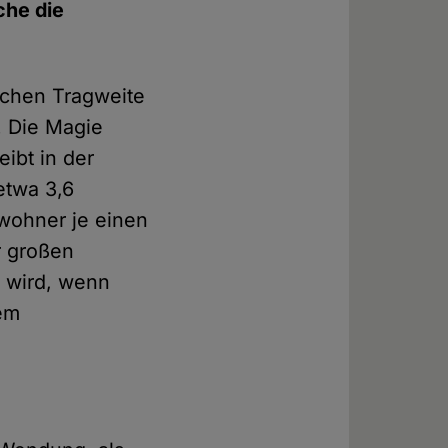
che die
olchen Tragweite
. Die Magie
eibt in der
etwa 3,6
ewohner je einen
r großen
n wird, wenn
dem