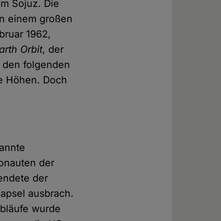
mm Sojuz. Die
in einem großen
bruar 1962,
rth Orbit
, der
n den folgenden
he Höhen. Doch
kannte
ronauten der
endete der
Kapsel ausbrach.
Abläufe wurde