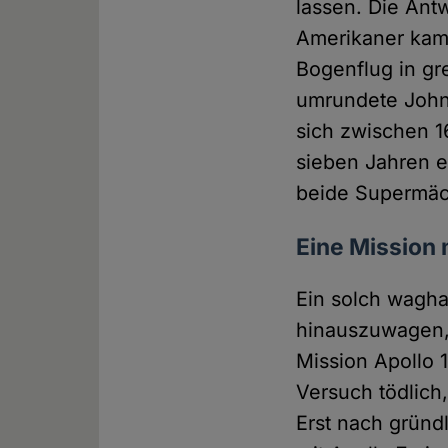
lassen. Die Ant
Amerikaner kame
Bogenflug in gr
umrundete John 
sich zwischen 1
sieben Jahren 
beide Supermäch
Eine Mission
Ein solch wagha
hinauszuwagen, f
Mission Apollo 
Versuch tödlich
Erst nach gründ