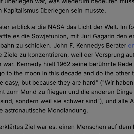
it überlegen war, was wiederum bedeuten musst
 Kapitalismus überlegen sein musste.
ter erblickte die NASA das Licht der Welt. Im 
ffte es die Sowjetunion, mit Juri Gagarin den
fbahn zu schicken. John F. Kennedys Berater
e
ge Ziele zu konzentrieren, weil der Vorsprung au
n war. Kennedy hielt 1962 seine berühmte Rede
o to the moon in this decade and do the other t
e easy, but because they are hard" ("Wir haben
t zum Mond zu fliegen und die anderen Dinge z
 sind, sondern weil sie schwer sind"), und alle 
ste astronautische Mondlandung.
 erklärtes Ziel war es, einen Menschen auf de