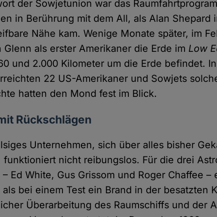
wort der Sowjetunion war das Raumfahrtprogra
n in Berührung mit dem All, als Alan Shepard 
eifbare Nähe kam. Wenige Monate später, im Fe
Glenn als erster Amerikaner die Erde im
Low Ea
60 und 2.000 Kilometer um die Erde befindet. I
erreichten 22 US-Amerikaner und Sowjets solc
te hatten den Mond fest im Blick.
 mit Rückschlägen
lsiges Unternehmen, sich über alles bisher Ge
unktioniert nicht reibungslos. Für die drei Ast
1 – Ed White, Gus Grissom und Roger Chaffee – 
, als bei einem Test ein Brand in der besatzten 
licher Überarbeitung des Raumschiffs und der 