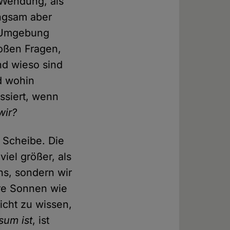
 Wendung, als
angsam aber
e Umgebung
roßen Fragen,
und wieso sind
d wohin
ssiert, wenn
wir?
e Scheibe. Die
iel größer, als
ns, sondern wir
ere Sonnen wie
icht zu wissen,
sum ist
, ist