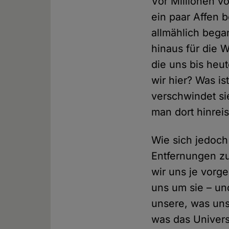
Vor Millionen v
ein paar Affen 
allmählich bega
hinaus für die W
die uns bis heut
wir hier? Was i
verschwindet si
man dort hinrei
Wie sich jedoch 
Entfernungen zu
wir uns je vorg
uns um sie – un
unsere, was uns
was das Univers