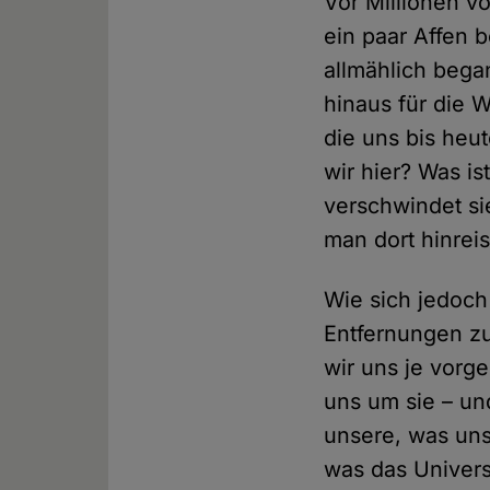
Vor Millionen v
ein paar Affen 
allmählich bega
hinaus für die W
die uns bis heut
wir hier? Was i
verschwindet si
man dort hinrei
Wie sich jedoch 
Entfernungen zu
wir uns je vorg
uns um sie – un
unsere, was uns
was das Univers