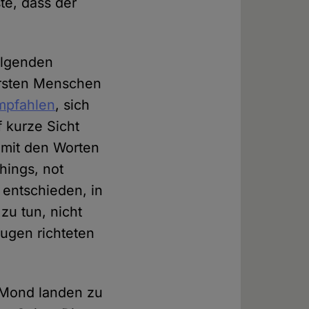
e, dass der
folgenden
 ersten Menschen
mpfahlen
, sich
f kurze Sicht
 mit den Worten
hings, not
 entschieden, in
u tun, nicht
Augen richteten
m Mond landen zu