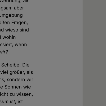
 Wendung, als
angsam aber
e Umgebung
roßen Fragen,
und wieso sind
d wohin
ssiert, wenn
wir?
e Scheibe. Die
iel größer, als
ns, sondern wir
ere Sonnen wie
icht zu wissen,
sum ist
, ist