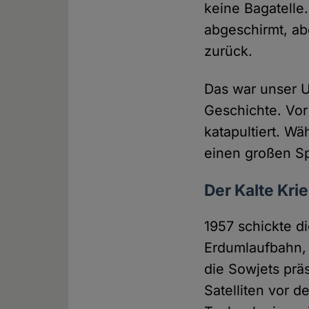
keine Bagatelle
abgeschirmt, ab
zurück.
Das war unser U
Geschichte. Vor
katapultiert. W
einen großen S
Der Kalte Krie
1957 schickte d
Erdumlaufbahn, 
die Sowjets prä
Satelliten vor d