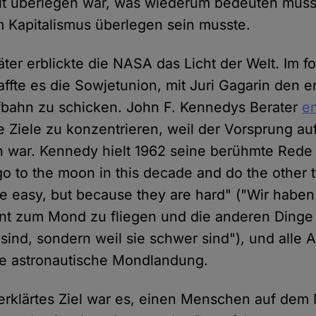
it überlegen war, was wiederum bedeuten musst
 Kapitalismus überlegen sein musste.
ter erblickte die NASA das Licht der Welt. Im 
ffte es die Sowjetunion, mit Juri Gagarin den
fbahn zu schicken. John F. Kennedys Berater
e
ge Ziele zu konzentrieren, weil der Vorsprung au
n war. Kennedy hielt 1962 seine berühmte Rede
o to the moon in this decade and do the other t
e easy, but because they are hard" ("Wir haben
t zum Mond zu fliegen und die anderen Dinge z
 sind, sondern weil sie schwer sind"), und alle 
ste astronautische Mondlandung.
 erklärtes Ziel war es, einen Menschen auf de