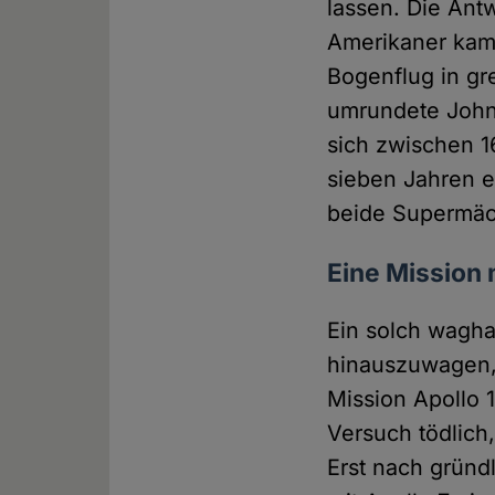
lassen. Die Ant
Amerikaner kame
Bogenflug in gr
umrundete John 
sich zwischen 1
sieben Jahren 
beide Supermäch
Eine Mission
Ein solch wagha
hinauszuwagen, f
Mission Apollo 
Versuch tödlich
Erst nach gründ