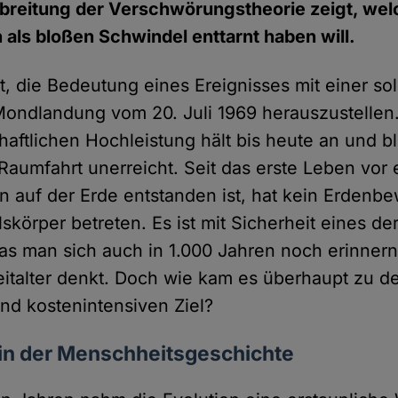
breitung der Verschwörungstheorie zeigt, wel
ls bloßen Schwindel enttarnt haben will.
cht, die Bedeutung eines Ereignisses mit einer s
Mondlandung vom 20. Juli 1969 herauszustellen
aftlichen Hochleistung hält bis heute an und bl
Raumfahrt unerreicht. Seit das erste Leben vor 
en auf der Erde entstanden ist, hat kein Erdenb
körper betreten. Es ist mit Sicherheit eines de
das man sich auch in 1.000 Jahren noch erinner
italter denkt. Doch wie kam es überhaupt zu 
und kostenintensiven Ziel?
ein der Menschheitsgeschichte