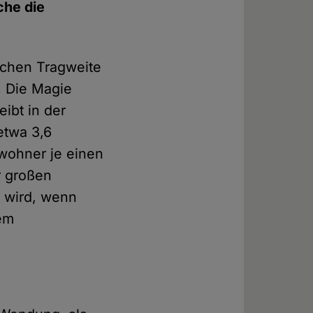
che die
olchen Tragweite
. Die Magie
eibt in der
etwa 3,6
ewohner je einen
r großen
n wird, wenn
dem