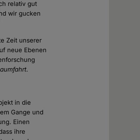
h relativ gut
nd wir gucken
e Zeit unserer
 auf neue Ebenen
tenforschung
aumfahrt
.
ekt in die
ollem Gange und
rung. Einen
dass ihre