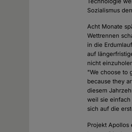
Technologie we
Sozialismus dem
Acht Monate spä
Wettrennen scha
in die Erdumlau
auf längerfristi
nicht einzuhole
"We choose to g
because they ar
diesem Jahrzehn
weil sie einfach
sich auf die er
Projekt Apollos