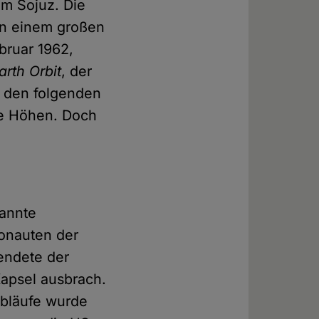
mm Sojuz. Die
in einem großen
bruar 1962,
rth Orbit
, der
n den folgenden
he Höhen. Doch
kannte
ronauten der
endete der
Kapsel ausbrach.
Abläufe wurde