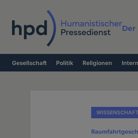
Direkt
zum
Inhalt
Der 
Vollt
Gesellschaft
Politik
Religionen
Inter
Hauptnavigation
WISSENSCHAF
Raumfahrtgesch