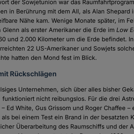
wort der Sowjetunion war das Raumfahrtprogra
n in Berührung mit dem All, als Alan Shepard 
eifbare Nähe kam. Wenige Monate später, im Fe
Glenn als erster Amerikaner die Erde im
Low Ea
60 und 2.000 Kilometer um die Erde befindet. I
erreichten 22 US-Amerikaner und Sowjets solc
te hatten den Mond fest im Blick.
 mit Rückschlägen
lsiges Unternehmen, sich über alles bisher Ge
unktioniert nicht reibungslos. Für die drei Ast
1 – Ed White, Gus Grissom und Roger Chaffee – 
, als bei einem Test ein Brand in der besatzten 
licher Überarbeitung des Raumschiffs und der 