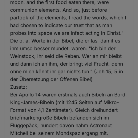
moon, and the first food eaten there, were
communion elements. And so, just before I
partook of the elements, I read the words, which I
had chosen to indicate our trust that as man
probes into space we are infact acting in Christ."
Die o. a. Worte in der Bibel, die er las, damit es
ihm umso besser mundet, waren: "Ich bin der
Weinstock, ihr seid die Reben. Wer an mir bleibt
und dann ich an ihm, der bringt viel Frucht, denn
ohne mich könnt ihr gar nichts tun." (Joh 15, 5 in
der Übersetzung der Offenen Bibel)
Zusatz:
Bei Apollo 14 waren erstmals auch Bibeln an Bord,
King-James-Bibeln (mit 1245 Seiten auf Mikro-
Format von 4,1 Zentimeter). Gleich dreihundert
briefmarkengroße Bibeln befanden sich im
Fluggepäck, hundert davon nahm Astronaut
Mitchell bei seinem Mondspaziergang mit.