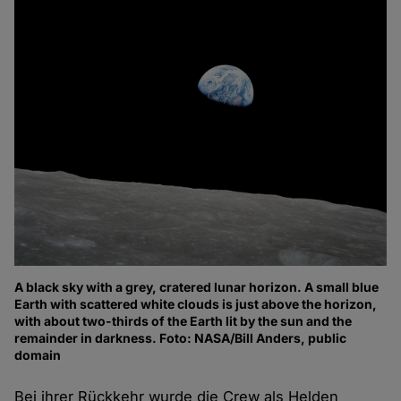
A black sky with a grey, cratered lunar horizon. A small blue
Earth with scattered white clouds is just above the horizon,
with about two-thirds of the Earth lit by the sun and the
remainder in darkness. Foto: NASA/Bill Anders, public
domain
Bei ihrer Rückkehr wurde die Crew als Helden