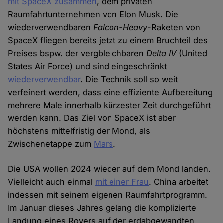
mit SpaceX zusammen
, dem privaten
Raumfahrtunternehmen von Elon Musk. Die
wiederverwendbaren
Falcon-Heavy
-Raketen von
SpaceX fliegen bereits jetzt zu einem Bruchteil des
Preises bspw. der vergbleichbaren
Delta IV
(United
States Air Force) und sind eingeschränkt
wiederverwendbar
. Die Technik soll so weit
verfeinert werden, dass eine effiziente Aufbereitung
mehrere Male innerhalb kürzester Zeit durchgeführt
werden kann. Das Ziel von SpaceX ist aber
höchstens mittelfristig der Mond, als
Zwischenetappe zum
Mars
.
Die USA wollen 2024 wieder auf dem Mond landen.
Vielleicht auch einmal
mit einer Frau
. China arbeitet
indessen mit seinem eigenen Raumfahrtprogramm.
Im Januar dieses Jahres gelang die komplizierte
Landung eines Rovers auf der erdabgewandten