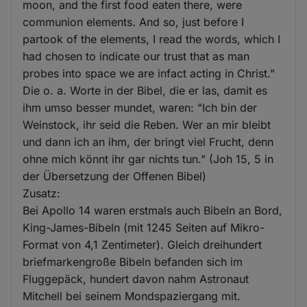
moon, and the first food eaten there, were
communion elements. And so, just before I
partook of the elements, I read the words, which I
had chosen to indicate our trust that as man
probes into space we are infact acting in Christ."
Die o. a. Worte in der Bibel, die er las, damit es
ihm umso besser mundet, waren: "Ich bin der
Weinstock, ihr seid die Reben. Wer an mir bleibt
und dann ich an ihm, der bringt viel Frucht, denn
ohne mich könnt ihr gar nichts tun." (Joh 15, 5 in
der Übersetzung der Offenen Bibel)
Zusatz:
Bei Apollo 14 waren erstmals auch Bibeln an Bord,
King-James-Bibeln (mit 1245 Seiten auf Mikro-
Format von 4,1 Zentimeter). Gleich dreihundert
briefmarkengroße Bibeln befanden sich im
Fluggepäck, hundert davon nahm Astronaut
Mitchell bei seinem Mondspaziergang mit.