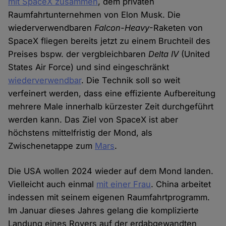
mit SpaceX zusammen
, dem privaten
Raumfahrtunternehmen von Elon Musk. Die
wiederverwendbaren
Falcon-Heavy
-Raketen von
SpaceX fliegen bereits jetzt zu einem Bruchteil des
Preises bspw. der vergbleichbaren
Delta IV
(United
States Air Force) und sind eingeschränkt
wiederverwendbar
. Die Technik soll so weit
verfeinert werden, dass eine effiziente Aufbereitung
mehrere Male innerhalb kürzester Zeit durchgeführt
werden kann. Das Ziel von SpaceX ist aber
höchstens mittelfristig der Mond, als
Zwischenetappe zum
Mars
.
Die USA wollen 2024 wieder auf dem Mond landen.
Vielleicht auch einmal
mit einer Frau
. China arbeitet
indessen mit seinem eigenen Raumfahrtprogramm.
Im Januar dieses Jahres gelang die komplizierte
Landung eines Rovers auf der erdabgewandten