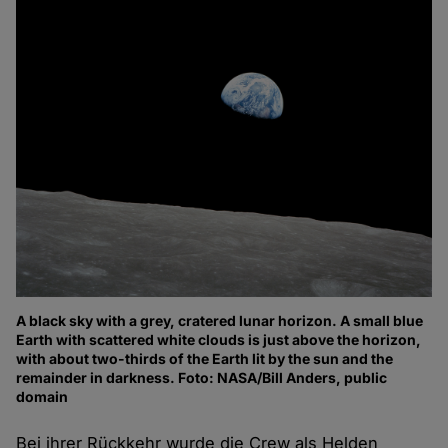
A black sky with a grey, cratered lunar horizon. A small blue
Earth with scattered white clouds is just above the horizon,
with about two-thirds of the Earth lit by the sun and the
remainder in darkness. Foto: NASA/Bill Anders, public
domain
Bei ihrer Rückkehr wurde die Crew als Helden