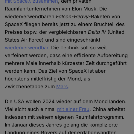
mit SpaceX zusammen
, dem privaten
Raumfahrtunternehmen von Elon Musk. Die
wiederverwendbaren
Falcon-Heavy
-Raketen von
SpaceX fliegen bereits jetzt zu einem Bruchteil des
Preises bspw. der vergbleichbaren
Delta IV
(United
States Air Force) und sind eingeschränkt
wiederverwendbar
. Die Technik soll so weit
verfeinert werden, dass eine effiziente Aufbereitung
mehrere Male innerhalb kürzester Zeit durchgeführt
werden kann. Das Ziel von SpaceX ist aber
höchstens mittelfristig der Mond, als
Zwischenetappe zum
Mars
.
Die USA wollen 2024 wieder auf dem Mond landen.
Vielleicht auch einmal
mit einer Frau
. China arbeitet
indessen mit seinem eigenen Raumfahrtprogramm.
Im Januar dieses Jahres gelang die komplizierte
Landung eines Rovers auf der erdabgewandten