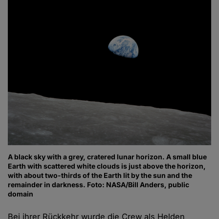
A black sky with a grey, cratered lunar horizon. A small blue
Earth with scattered white clouds is just above the horizon,
with about two-thirds of the Earth lit by the sun and the
remainder in darkness. Foto: NASA/Bill Anders, public
domain
Bei ihrer Rückkehr wurde die Crew als Helden