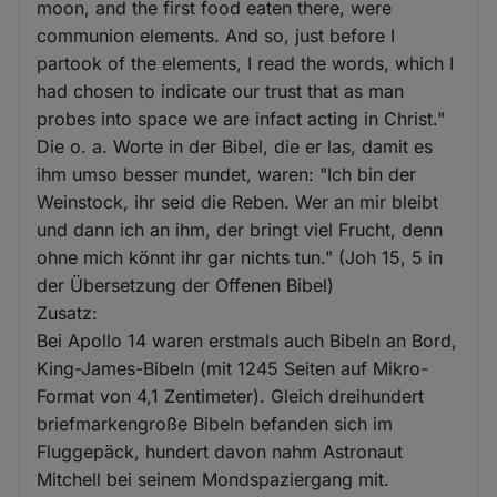
moon, and the first food eaten there, were
communion elements. And so, just before I
partook of the elements, I read the words, which I
had chosen to indicate our trust that as man
probes into space we are infact acting in Christ."
Die o. a. Worte in der Bibel, die er las, damit es
ihm umso besser mundet, waren: "Ich bin der
Weinstock, ihr seid die Reben. Wer an mir bleibt
und dann ich an ihm, der bringt viel Frucht, denn
ohne mich könnt ihr gar nichts tun." (Joh 15, 5 in
der Übersetzung der Offenen Bibel)
Zusatz:
Bei Apollo 14 waren erstmals auch Bibeln an Bord,
King-James-Bibeln (mit 1245 Seiten auf Mikro-
Format von 4,1 Zentimeter). Gleich dreihundert
briefmarkengroße Bibeln befanden sich im
Fluggepäck, hundert davon nahm Astronaut
Mitchell bei seinem Mondspaziergang mit.