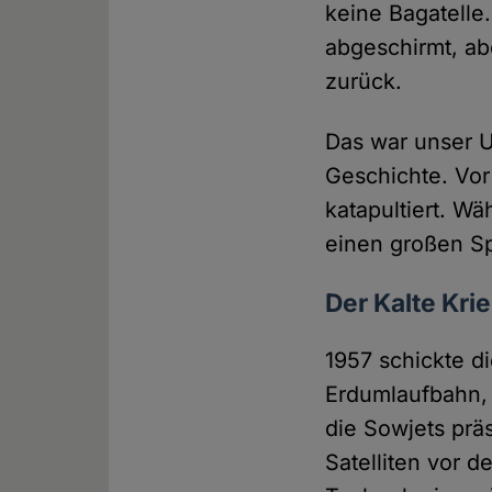
keine Bagatelle
abgeschirmt, ab
zurück.
Das war unser U
Geschichte. Vor
katapultiert. W
einen großen S
Der Kalte Krie
1957 schickte d
Erdumlaufbahn, 
die Sowjets prä
Satelliten vor d