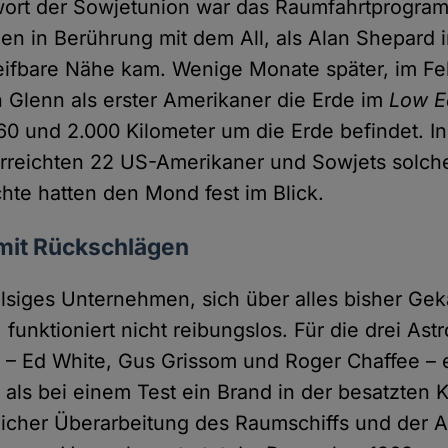
wort der Sowjetunion war das Raumfahrtprogra
n in Berührung mit dem All, als Alan Shepard 
eifbare Nähe kam. Wenige Monate später, im Fe
Glenn als erster Amerikaner die Erde im
Low Ea
60 und 2.000 Kilometer um die Erde befindet. I
erreichten 22 US-Amerikaner und Sowjets solc
te hatten den Mond fest im Blick.
 mit Rückschlägen
lsiges Unternehmen, sich über alles bisher Ge
unktioniert nicht reibungslos. Für die drei Ast
1 – Ed White, Gus Grissom und Roger Chaffee – 
, als bei einem Test ein Brand in der besatzten 
licher Überarbeitung des Raumschiffs und der 