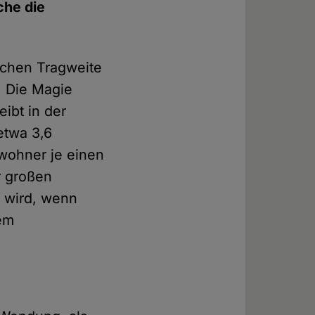
che die
olchen Tragweite
. Die Magie
eibt in der
etwa 3,6
ewohner je einen
r großen
n wird, wenn
dem