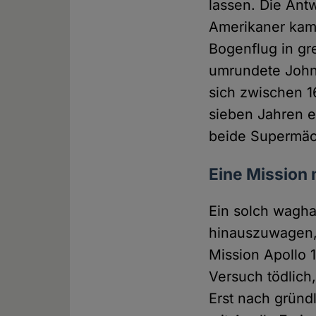
lassen. Die Ant
Amerikaner kame
Bogenflug in gr
umrundete John 
sich zwischen 1
sieben Jahren 
beide Supermäch
Eine Mission
Ein solch wagha
hinauszuwagen, f
Mission Apollo 
Versuch tödlich
Erst nach gründ