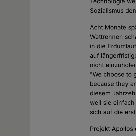
Technologie we
Sozialismus dem
Acht Monate spä
Wettrennen scha
in die Erdumlau
auf längerfristi
nicht einzuhole
"We choose to g
because they ar
diesem Jahrzehn
weil sie einfach
sich auf die er
Projekt Apollos