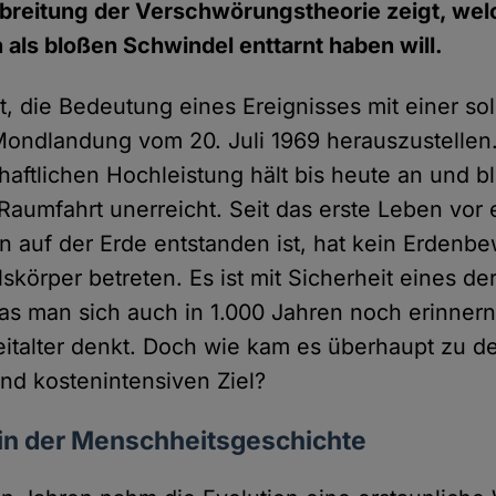
breitung der Verschwörungstheorie zeigt, wel
ls bloßen Schwindel enttarnt haben will.
cht, die Bedeutung eines Ereignisses mit einer s
Mondlandung vom 20. Juli 1969 herauszustellen
aftlichen Hochleistung hält bis heute an und bl
Raumfahrt unerreicht. Seit das erste Leben vor 
en auf der Erde entstanden ist, hat kein Erdenb
körper betreten. Es ist mit Sicherheit eines de
das man sich auch in 1.000 Jahren noch erinner
italter denkt. Doch wie kam es überhaupt zu 
und kostenintensiven Ziel?
ein der Menschheitsgeschichte