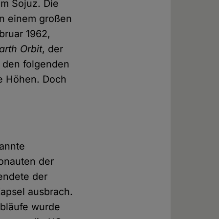
mm Sojuz. Die
in einem großen
bruar 1962,
rth Orbit
, der
n den folgenden
he Höhen. Doch
kannte
ronauten der
endete der
Kapsel ausbrach.
Abläufe wurde