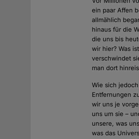
Vor Millionen v
ein paar Affen 
allmählich bega
hinaus für die W
die uns bis heut
wir hier? Was i
verschwindet si
man dort hinrei
Wie sich jedoch 
Entfernungen zu
wir uns je vorg
uns um sie – un
unsere, was uns
was das Univers