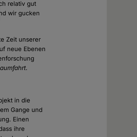
h relativ gut
nd wir gucken
e Zeit unserer
 auf neue Ebenen
tenforschung
aumfahrt
.
ekt in die
ollem Gange und
rung. Einen
dass ihre