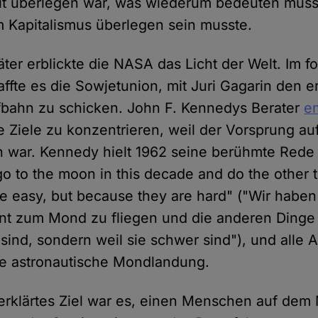
it überlegen war, was wiederum bedeuten musst
 Kapitalismus überlegen sein musste.
ter erblickte die NASA das Licht der Welt. Im 
ffte es die Sowjetunion, mit Juri Gagarin den
fbahn zu schicken. John F. Kennedys Berater
e
ge Ziele zu konzentrieren, weil der Vorsprung au
n war. Kennedy hielt 1962 seine berühmte Rede
o to the moon in this decade and do the other t
e easy, but because they are hard" ("Wir haben
t zum Mond zu fliegen und die anderen Dinge z
 sind, sondern weil sie schwer sind"), und alle 
ste astronautische Mondlandung.
 erklärtes Ziel war es, einen Menschen auf de