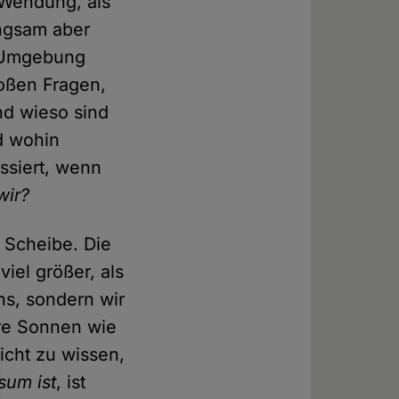
 Wendung, als
angsam aber
e Umgebung
roßen Fragen,
und wieso sind
d wohin
ssiert, wenn
wir?
e Scheibe. Die
iel größer, als
ns, sondern wir
ere Sonnen wie
icht zu wissen,
sum ist
, ist