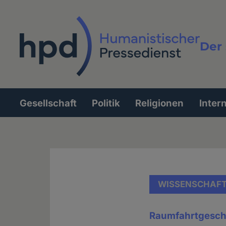
Direkt
zum
Inhalt
Der 
Vollt
Gesellschaft
Politik
Religionen
Inter
Hauptnavigation
WISSENSCHAF
Raumfahrtgesch