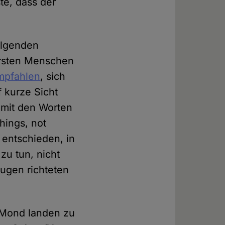
e, dass der
folgenden
 ersten Menschen
mpfahlen
, sich
f kurze Sicht
 mit den Worten
hings, not
 entschieden, in
u tun, nicht
Augen richteten
m Mond landen zu