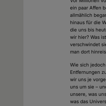
Vor Millionen v
ein paar Affen 
allmählich bega
hinaus für die W
die uns bis heut
wir hier? Was i
verschwindet si
man dort hinrei
Wie sich jedoch 
Entfernungen zu
wir uns je vorg
uns um sie – un
unsere, was uns
was das Univers