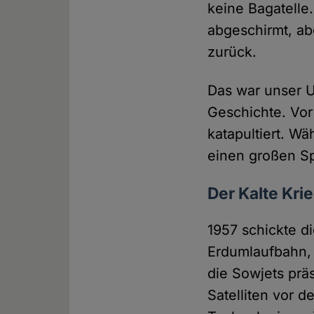
keine Bagatelle
abgeschirmt, ab
zurück.
Das war unser U
Geschichte. Vor
katapultiert. W
einen großen S
Der Kalte Krie
1957 schickte d
Erdumlaufbahn, 
die Sowjets prä
Satelliten vor d