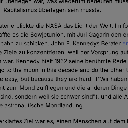
it überlegen war, was wiederum bedeuten musst
 Kapitalismus überlegen sein musste.
ter erblickte die NASA das Licht der Welt. Im 
ffte es die Sowjetunion, mit Juri Gagarin den
fbahn zu schicken. John F. Kennedys Berater
e
ge Ziele zu konzentrieren, weil der Vorsprung au
n war. Kennedy hielt 1962 seine berühmte Rede
o to the moon in this decade and do the other t
e easy, but because they are hard" ("Wir haben
t zum Mond zu fliegen und die anderen Dinge z
 sind, sondern weil sie schwer sind"), und alle 
ste astronautische Mondlandung.
 erklärtes Ziel war es, einen Menschen auf de