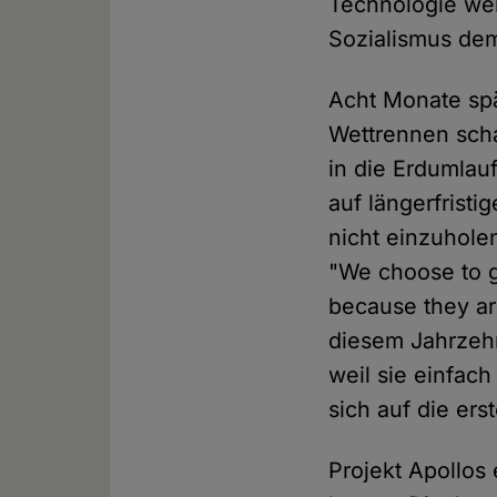
Technologie we
Sozialismus dem
Acht Monate spä
Wettrennen scha
in die Erdumlau
auf längerfristi
nicht einzuhole
"We choose to g
because they ar
diesem Jahrzehn
weil sie einfach
sich auf die er
Projekt Apollos