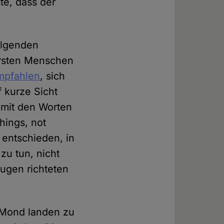
e, dass der
folgenden
 ersten Menschen
mpfahlen
, sich
f kurze Sicht
 mit den Worten
hings, not
 entschieden, in
u tun, nicht
Augen richteten
m Mond landen zu