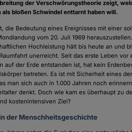
breitung der Verschwörungstheorie zeigt, wel
ls bloßen Schwindel enttarnt haben will.
cht, die Bedeutung eines Ereignisses mit einer s
Mondlandung vom 20. Juli 1969 herauszustellen
aftlichen Hochleistung hält bis heute an und bl
Raumfahrt unerreicht. Seit das erste Leben vor 
en auf der Erde entstanden ist, hat kein Erdenb
körper betreten. Es ist mit Sicherheit eines de
das man sich auch in 1.000 Jahren noch erinner
italter denkt. Doch wie kam es überhaupt zu 
und kostenintensiven Ziel?
ein der Menschheitsgeschichte