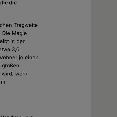
che die
olchen Tragweite
. Die Magie
eibt in der
etwa 3,6
ewohner je einen
r großen
n wird, wenn
dem