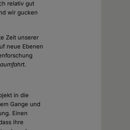
h relativ gut
nd wir gucken
e Zeit unserer
 auf neue Ebenen
tenforschung
aumfahrt
.
ekt in die
ollem Gange und
rung. Einen
dass ihre