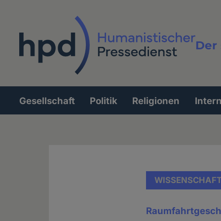
Direkt
zum
Inhalt
Der 
Vollt
Gesellschaft
Politik
Religionen
Inter
Hauptnavigation
WISSENSCHAF
Raumfahrtgesch