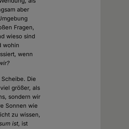
 Wendung, als
angsam aber
e Umgebung
roßen Fragen,
und wieso sind
d wohin
ssiert, wenn
wir?
e Scheibe. Die
iel größer, als
ns, sondern wir
ere Sonnen wie
icht zu wissen,
sum ist
, ist