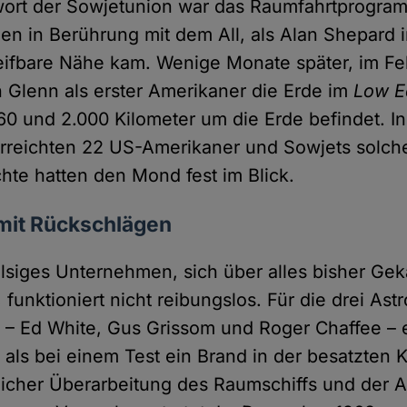
wort der Sowjetunion war das Raumfahrtprogra
n in Berührung mit dem All, als Alan Shepard 
eifbare Nähe kam. Wenige Monate später, im Fe
Glenn als erster Amerikaner die Erde im
Low Ea
60 und 2.000 Kilometer um die Erde befindet. I
erreichten 22 US-Amerikaner und Sowjets solc
te hatten den Mond fest im Blick.
 mit Rückschlägen
lsiges Unternehmen, sich über alles bisher Ge
unktioniert nicht reibungslos. Für die drei Ast
1 – Ed White, Gus Grissom und Roger Chaffee – 
, als bei einem Test ein Brand in der besatzten 
licher Überarbeitung des Raumschiffs und der 