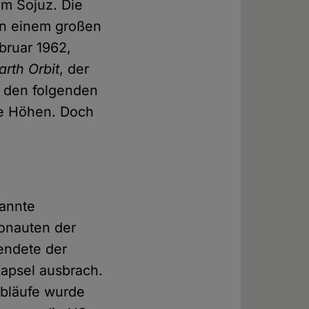
mm Sojuz. Die
in einem großen
bruar 1962,
rth Orbit
, der
n den folgenden
he Höhen. Doch
kannte
ronauten der
endete der
Kapsel ausbrach.
Abläufe wurde