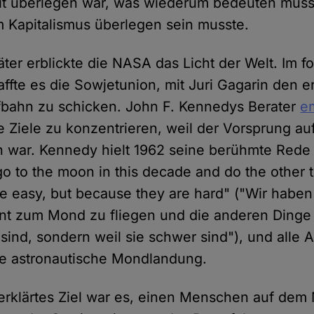
it überlegen war, was wiederum bedeuten musst
 Kapitalismus überlegen sein musste.
ter erblickte die NASA das Licht der Welt. Im 
ffte es die Sowjetunion, mit Juri Gagarin den
fbahn zu schicken. John F. Kennedys Berater
e
ge Ziele zu konzentrieren, weil der Vorsprung au
n war. Kennedy hielt 1962 seine berühmte Rede
o to the moon in this decade and do the other t
e easy, but because they are hard" ("Wir haben
t zum Mond zu fliegen und die anderen Dinge z
 sind, sondern weil sie schwer sind"), und alle 
ste astronautische Mondlandung.
 erklärtes Ziel war es, einen Menschen auf de