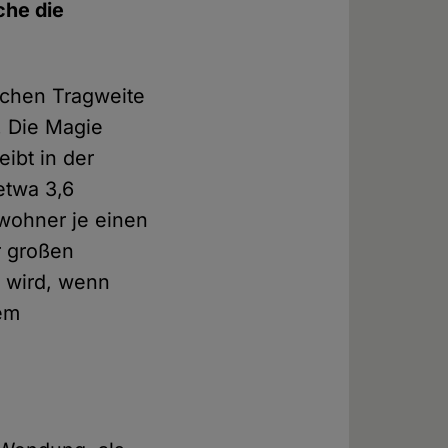
che die
olchen Tragweite
. Die Magie
eibt in der
etwa 3,6
ewohner je einen
r großen
n wird, wenn
dem