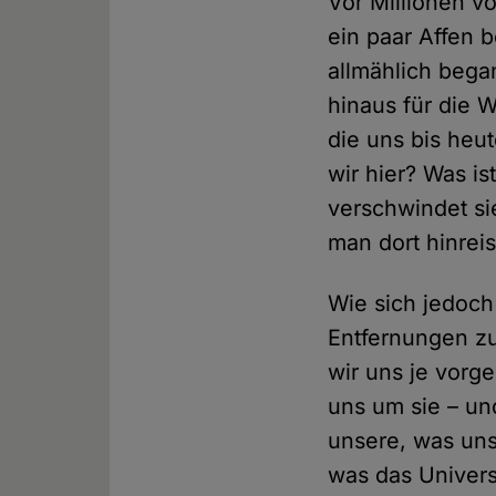
Vor Millionen v
ein paar Affen 
allmählich bega
hinaus für die W
die uns bis heut
wir hier? Was i
verschwindet si
man dort hinrei
Wie sich jedoch 
Entfernungen zu
wir uns je vorg
uns um sie – un
unsere, was uns
was das Univers