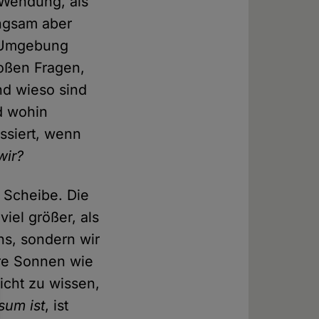
 Wendung, als
angsam aber
e Umgebung
roßen Fragen,
und wieso sind
d wohin
ssiert, wenn
wir?
e Scheibe. Die
iel größer, als
ns, sondern wir
ere Sonnen wie
icht zu wissen,
sum ist
, ist