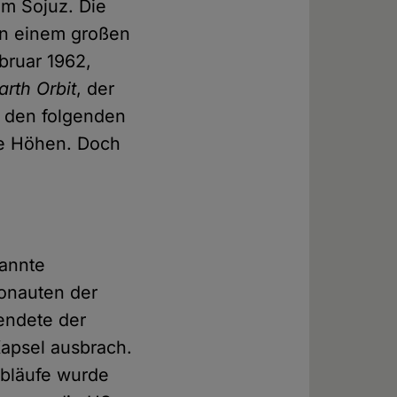
mm Sojuz. Die
in einem großen
bruar 1962,
rth Orbit
, der
n den folgenden
he Höhen. Doch
kannte
ronauten der
endete der
Kapsel ausbrach.
Abläufe wurde