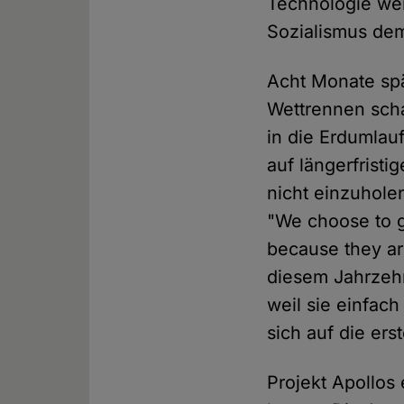
Technologie we
Sozialismus dem
Acht Monate spä
Wettrennen scha
in die Erdumlau
auf längerfristi
nicht einzuhole
"We choose to g
because they ar
diesem Jahrzehn
weil sie einfach
sich auf die er
Projekt Apollos