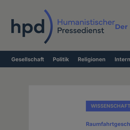
Direkt
zum
Inhalt
Der 
Vollt
Gesellschaft
Politik
Religionen
Inter
Hauptnavigation
WISSENSCHAF
Raumfahrtgesch