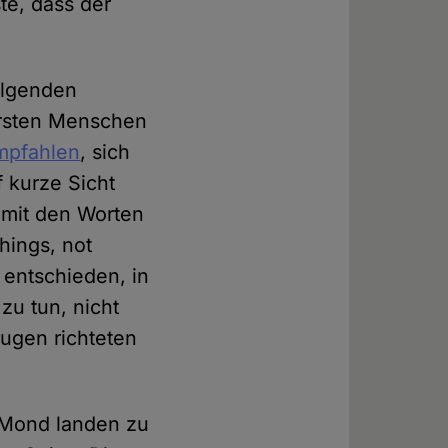
e, dass der
folgenden
 ersten Menschen
mpfahlen
, sich
f kurze Sicht
 mit den Worten
hings, not
 entschieden, in
u tun, nicht
Augen richteten
m Mond landen zu