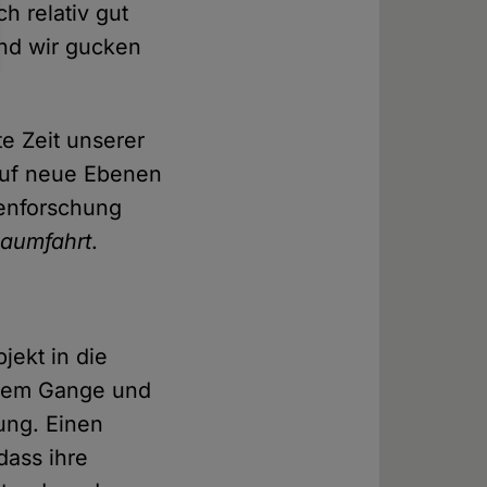
h relativ gut
nd wir gucken
e Zeit unserer
 auf neue Ebenen
tenforschung
aumfahrt
.
ekt in die
ollem Gange und
rung. Einen
dass ihre