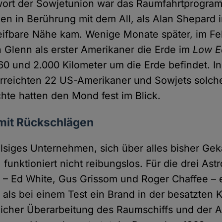
wort der Sowjetunion war das Raumfahrtprogra
n in Berührung mit dem All, als Alan Shepard 
eifbare Nähe kam. Wenige Monate später, im Fe
Glenn als erster Amerikaner die Erde im
Low Ea
60 und 2.000 Kilometer um die Erde befindet. I
erreichten 22 US-Amerikaner und Sowjets solc
te hatten den Mond fest im Blick.
 mit Rückschlägen
lsiges Unternehmen, sich über alles bisher Ge
unktioniert nicht reibungslos. Für die drei Ast
1 – Ed White, Gus Grissom und Roger Chaffee – 
, als bei einem Test ein Brand in der besatzten 
licher Überarbeitung des Raumschiffs und der 