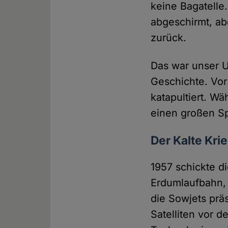
keine Bagatelle
abgeschirmt, ab
zurück.
Das war unser U
Geschichte. Vor
katapultiert. W
einen großen S
Der Kalte Krie
1957 schickte d
Erdumlaufbahn, 
die Sowjets prä
Satelliten vor d