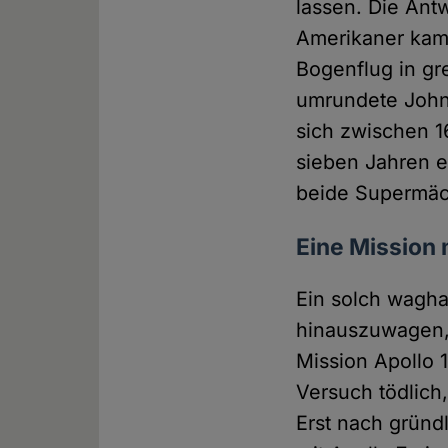
lassen. Die Ant
Amerikaner kame
Bogenflug in gr
umrundete John 
sich zwischen 1
sieben Jahren 
beide Supermäch
Eine Mission
Ein solch wagha
hinauszuwagen, f
Mission Apollo 
Versuch tödlich
Erst nach gründ