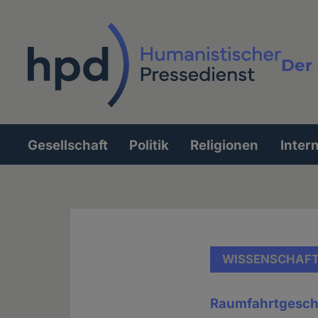
Direkt
zum
Inhalt
Der 
Vollt
Gesellschaft
Politik
Religionen
Inter
Hauptnavigation
WISSENSCHAF
Raumfahrtgesch