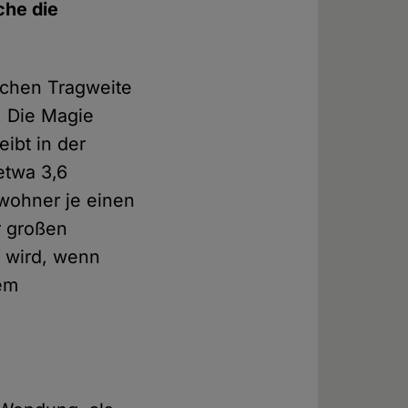
che die
olchen Tragweite
. Die Magie
eibt in der
etwa 3,6
ewohner je einen
r großen
n wird, wenn
dem