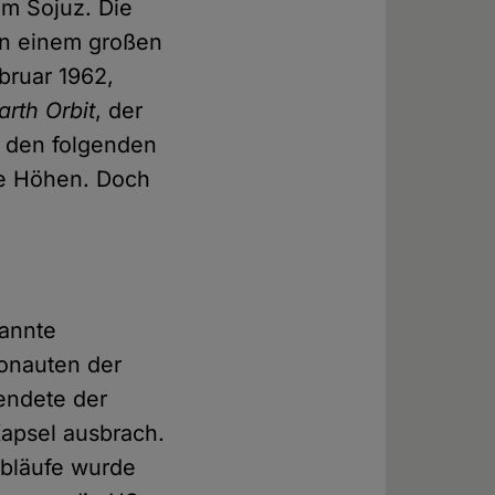
mm Sojuz. Die
in einem großen
bruar 1962,
rth Orbit
, der
n den folgenden
he Höhen. Doch
kannte
ronauten der
endete der
Kapsel ausbrach.
Abläufe wurde