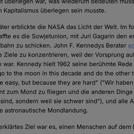
it überlegen war, was wiederum bedeuten musst
 Kapitalismus überlegen sein musste.
ter erblickte die NASA das Licht der Welt. Im 
ffte es die Sowjetunion, mit Juri Gagarin den
fbahn zu schicken. John F. Kennedys Berater
e
ge Ziele zu konzentrieren, weil der Vorsprung au
n war. Kennedy hielt 1962 seine berühmte Rede
o to the moon in this decade and do the other t
e easy, but because they are hard" ("Wir haben
t zum Mond zu fliegen und die anderen Dinge z
 sind, sondern weil sie schwer sind"), und alle 
ste astronautische Mondlandung.
 erklärtes Ziel war es, einen Menschen auf de