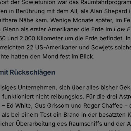
wort der Sowjetunion war das Raumfahrtprogra
n in Berührung mit dem All, als Alan Shepard 
eifbare Nähe kam. Wenige Monate später, im Fe
Glenn als erster Amerikaner die Erde im
Low Ea
60 und 2.000 Kilometer um die Erde befindet. I
erreichten 22 US-Amerikaner und Sowjets solc
te hatten den Mond fest im Blick.
 mit Rückschlägen
lsiges Unternehmen, sich über alles bisher Ge
unktioniert nicht reibungslos. Für die drei Ast
1 – Ed White, Gus Grissom und Roger Chaffee – 
, als bei einem Test ein Brand in der besatzten 
licher Überarbeitung des Raumschiffs und der 