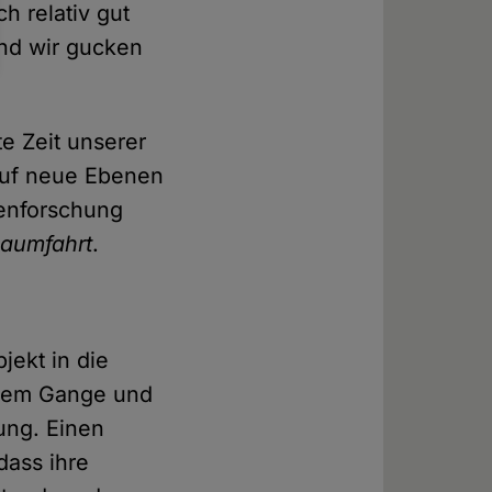
h relativ gut
nd wir gucken
e Zeit unserer
 auf neue Ebenen
tenforschung
aumfahrt
.
ekt in die
ollem Gange und
rung. Einen
dass ihre