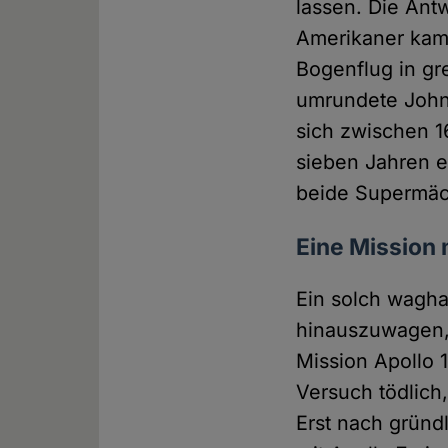
lassen. Die Ant
Amerikaner kame
Bogenflug in gr
umrundete John 
sich zwischen 1
sieben Jahren 
beide Supermäch
Eine Mission
Ein solch wagha
hinauszuwagen, f
Mission Apollo 
Versuch tödlich
Erst nach gründ