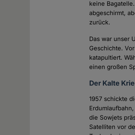
keine Bagatelle
abgeschirmt, ab
zurück.
Das war unser U
Geschichte. Vor
katapultiert. W
einen großen S
Der Kalte Krie
1957 schickte d
Erdumlaufbahn, 
die Sowjets prä
Satelliten vor d