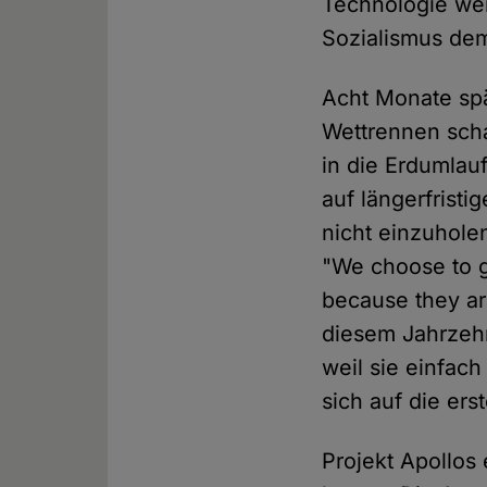
Technologie we
Sozialismus dem
Acht Monate spä
Wettrennen scha
in die Erdumlau
auf längerfristi
nicht einzuhole
"We choose to g
because they ar
diesem Jahrzehn
weil sie einfach
sich auf die er
Projekt Apollos