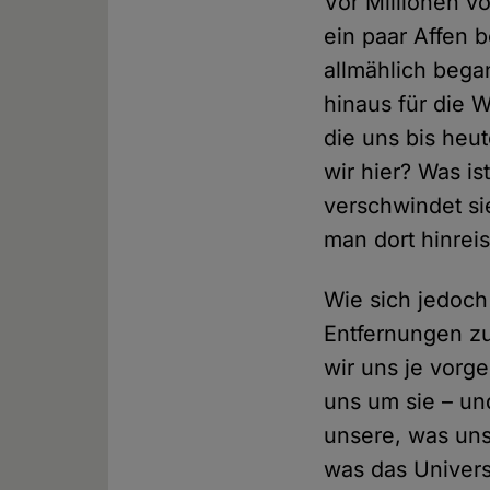
Vor Millionen v
ein paar Affen 
allmählich bega
hinaus für die W
die uns bis heut
wir hier? Was i
verschwindet si
man dort hinrei
Wie sich jedoch 
Entfernungen zu
wir uns je vorg
uns um sie – un
unsere, was uns
was das Univers