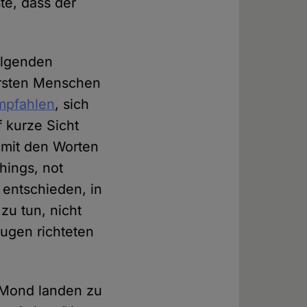
e, dass der
folgenden
 ersten Menschen
mpfahlen
, sich
f kurze Sicht
 mit den Worten
hings, not
 entschieden, in
u tun, nicht
Augen richteten
m Mond landen zu