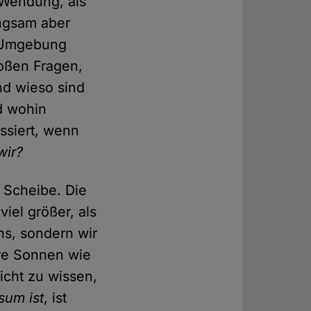
 Wendung, als
angsam aber
e Umgebung
roßen Fragen,
und wieso sind
d wohin
ssiert, wenn
wir?
e Scheibe. Die
iel größer, als
ns, sondern wir
ere Sonnen wie
icht zu wissen,
sum ist
, ist