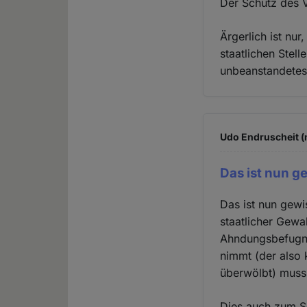
Der Schutz des V
Ärgerlich ist nu
staatlichen Stell
unbeanstandetes
Udo Endruscheit (n
Das ist nun g
Das ist nun gewi
staatlicher Gewa
Ahndungsbefugnis
nimmt (der also 
überwölbt) muss 
Dies auch zum Sc