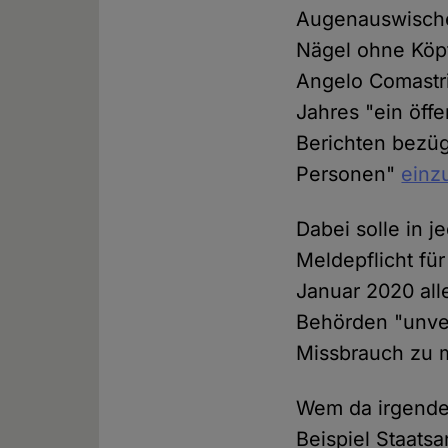
Augenauswischer
Nägel ohne Köpf
Angelo Comastri
Jahres "ein öff
Berichten bezüg
Personen"
einz
Dabei solle in j
Meldepflicht fü
Januar 2020 all
Behörden "unve
Missbrauch zu 
Wem da irgendei
Beispiel Staatsa