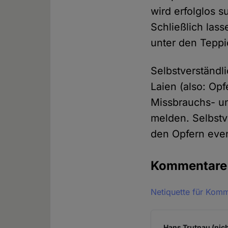
wird erfolglos 
Schließlich lass
unter den Teppi
Selbstverständl
Laien (also: Op
Missbrauchs- un
melden. Selbstv
den Opfern eve
Kommentar
Netiquette für Kom
Hans Trutnau (nich