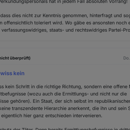
erkündungspersonals hat in jedem Fall absoluten Vorrang!
r, dass dies nicht zur Kenntnis genommen, hinterfragt und s
en offensichtlich toleriert wird. Wo gäbe es ansonsten noch 
 verfassungswidriges, staats- und rechtswidriges Partei-P
icht überprüft)
Do.
ewiss kein
ss kein Schritt in die richtige Richtung, sondern eine offen
ltbefugnisse (wozu auch die Ermittlungs- und nicht nur die
se gehören). Ein Staat, der sich selbst im republikanische
keine transzendente Hierarchie anerkennt, die ihn und sein 
eigentlich hier ganz entschieden intervenieren.
hutz der Täter. Denn bereits Ermittlungsbefugnisse in dritt