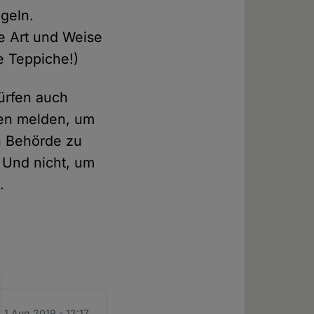
geln.
se Art und Weise
e Teppiche!)
dürfen auch
llen melden, um
n Behörde zu
. Und nicht, um
.
 1 Aug 2019 - 12:17