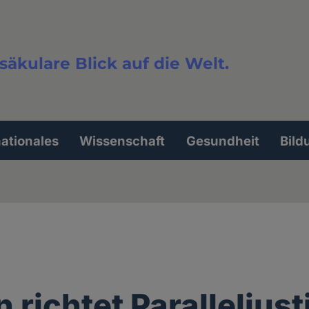
säkulare Blick auf die Welt.
extsuche
nationales
Wissenschaft
Gesundheit
Bild
 richtet Paralleljust