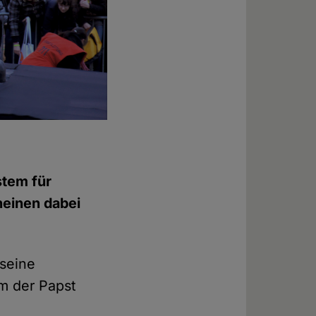
stem für
heinen dabei
 seine
m der Papst