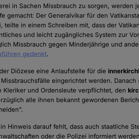
ei in Sachen Missbrauch zu sorgen, werden je
e gemacht: Der Generalvikar für den Vatikansta
, teilte in einem Schreiben mit, dass der Vatika
entliches und leicht zugängliches System zur V
lich Missbrauch gegen Minderjährige und ander
uführen gedenkt
.
eder Diözese eine Anlaufstelle für die
innerkirch
r Missbrauchsfälle eingerichtet werden. Danach
e Kleriker und Ordensleute verpflichtet, den
kir
rzüglich alle ihnen bekannt gewordenen Berich
melden".
n Hinweis darauf fehlt, dass auch staatliche St
nwaltschaften oder die Polizei informiert werde