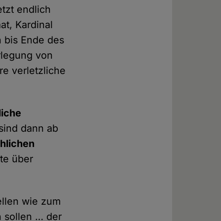
tzt endlich
at, Kardinal
n bis Ende des
orlegung von
e verletzliche
liche
 sind dann ab
chlichen
te über
ellen wie zum
n sollen … der