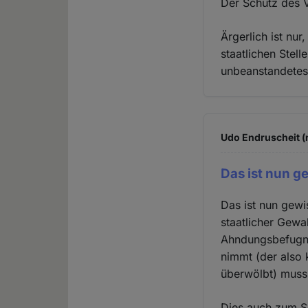
Der Schutz des V
Ärgerlich ist nu
staatlichen Stell
unbeanstandetes
Udo Endruscheit (n
Das ist nun g
Das ist nun gewi
staatlicher Gewa
Ahndungsbefugnis
nimmt (der also 
überwölbt) muss 
Dies auch zum Sc