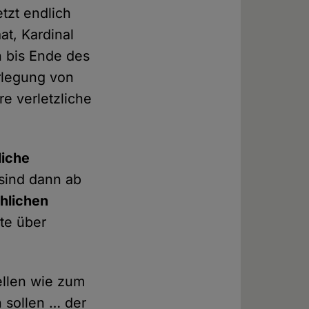
tzt endlich
at, Kardinal
n bis Ende des
orlegung von
e verletzliche
liche
 sind dann ab
chlichen
te über
ellen wie zum
n sollen … der