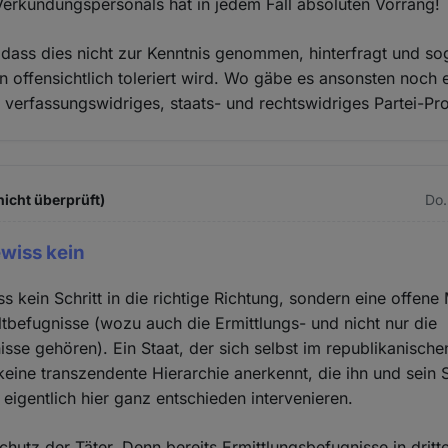
erkündungspersonals hat in jedem Fall absoluten Vorrang!
r, dass dies nicht zur Kenntnis genommen, hinterfragt und s
en offensichtlich toleriert wird. Wo gäbe es ansonsten noch 
 verfassungswidriges, staats- und rechtswidriges Partei-P
icht überprüft)
Do.
ewiss kein
ss kein Schritt in die richtige Richtung, sondern eine offen
ltbefugnisse (wozu auch die Ermittlungs- und nicht nur die
se gehören). Ein Staat, der sich selbst im republikanische
keine transzendente Hierarchie anerkennt, die ihn und sein 
eigentlich hier ganz entschieden intervenieren.
hutz der Täter. Denn bereits Ermittlungsbefugnisse in dritt