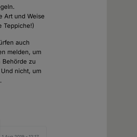
geln.
se Art und Weise
e Teppiche!)
dürfen auch
llen melden, um
n Behörde zu
. Und nicht, um
.
 1 Aug 2019 - 12:17