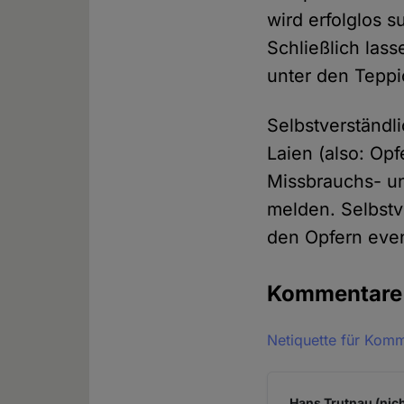
wird erfolglos 
Schließlich lass
unter den Teppi
Selbstverständl
Laien (also: Op
Missbrauchs- un
melden. Selbstv
den Opfern eve
Kommentar
Netiquette für Kom
Hans Trutnau (nich