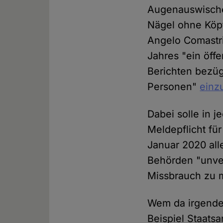
Augenauswischer
Nägel ohne Köpf
Angelo Comastri
Jahres "ein öff
Berichten bezüg
Personen"
einz
Dabei solle in j
Meldepflicht fü
Januar 2020 all
Behörden "unve
Missbrauch zu 
Wem da irgendei
Beispiel Staatsa