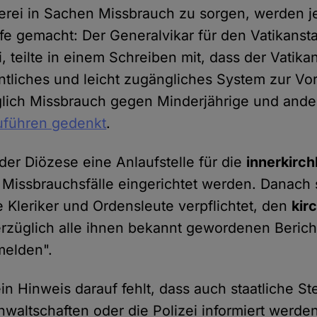
ei in Sachen Missbrauch zu sorgen, werden je
e gemacht: Der Generalvikar für den Vatikansta
, teilte in einem Schreiben mit, dass der Vatika
entliches und leicht zugängliches System zur V
lich Missbrauch gegen Minderjährige und ander
uführen gedenkt
.
eder Diözese eine Anlaufstelle für die
innerkirch
r Missbrauchsfälle eingerichtet werden. Danach
e Kleriker und Ordensleute verpflichtet, den
kir
rzüglich alle ihnen bekannt gewordenen Berich
melden".
n Hinweis darauf fehlt, dass auch staatliche St
nwaltschaften oder die Polizei informiert werde