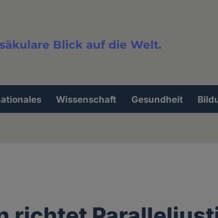
säkulare Blick auf die Welt.
extsuche
nationales
Wissenschaft
Gesundheit
Bild
 richtet Paralleljust