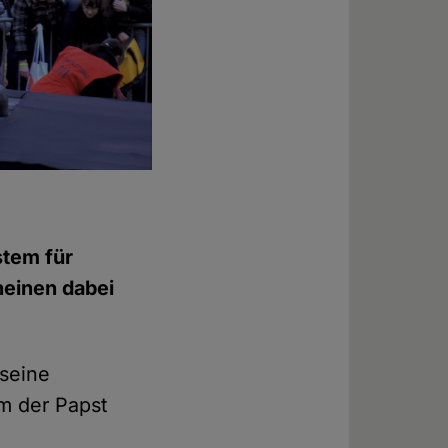
stem für
heinen dabei
 seine
m der Papst