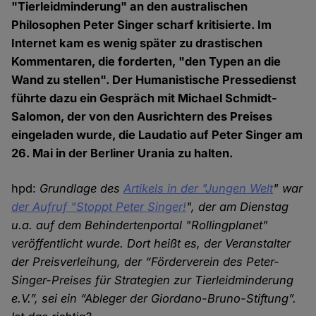
"Tierleidminderung" an den australischen
Philosophen Peter Singer scharf kritisierte. Im
Internet kam es wenig später zu drastischen
Kommentaren, die forderten, "den Typen an die
Wand zu stellen". Der Humanistische Pressedienst
führte dazu ein Gespräch mit Michael Schmidt-
Salomon, der von den Ausrichtern des Preises
eingeladen wurde, die Laudatio auf Peter Singer am
26. Mai in der Berliner Urania zu halten.
hpd:
Grundlage des
Artikels in der "Jungen Welt
" war
der Aufruf "Stoppt Peter Singer!
", der am Dienstag
u.a. auf dem Behindertenportal "Rollingplanet"
veröffentlicht wurde. Dort heißt es, der Veranstalter
der Preisverleihung, der “Förderverein des Peter-
Singer-Preises für Strategien zur Tierleidminderung
e.V.”, sei ein “Ableger der Giordano-Bruno-Stiftung”.