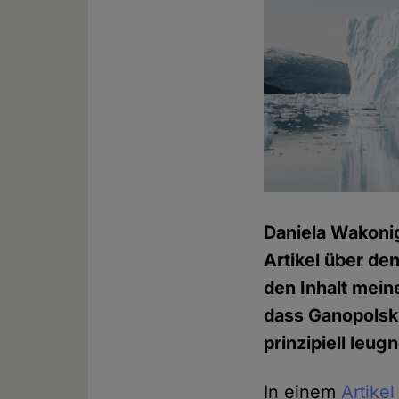
Daniela Wakoni
Artikel über de
den Inhalt mein
dass Ganopolski
prinzipiell leu
In einem
Artike