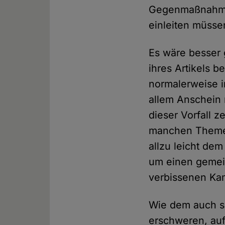
Gegenmaßnahmen
einleiten müss
Es wäre besser
ihres Artikels b
normalerweise 
allem Anschein 
dieser Vorfall z
manchen Themen 
allzu leicht dem
um einen gemein
verbissenen Ka
Wie dem auch se
erschweren, au