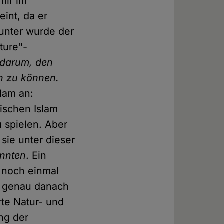
mir im
int, da er
tunter wurde der
uture"-
 darum, den
n zu können.
slam an:
tischen Islam
u spielen. Aber
 sie unter dieser
onnten
. Ein
t noch einmal
an genau danach
rte Natur- und
ng der