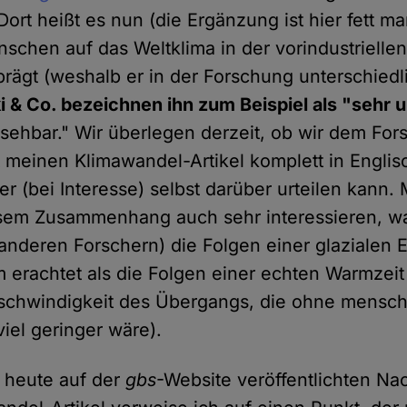
t heißt es nun (die Ergänzung ist hier fett mar
nschen auf das Weltklima in der vorindustriellen
ägt (weshalb er in der Forschung unterschiedl
 & Co. bezeichnen ihn zum Beispiel als "sehr 
sehbar." Wir überlegen derzeit, ob wir dem Fo
t meinen Klimawandel-Artikel komplett in Englis
 er (bei Interesse) selbst darüber urteilen kann.
esem Zusammenhang auch sehr interessieren, w
anderen Forschern) die Folgen einer glazialen Ei
 erachtet als die Folgen einer echten Warmzeit
chwindigkeit des Übergangs, die ohne menschl
viel geringer wäre).
r heute auf der
gbs
-Website veröffentlichten N