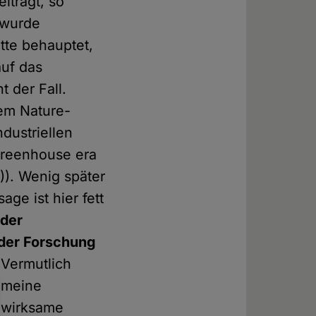
iträgt, so
 wurde
ätte behauptet,
uf das
t der Fall.
rem Nature-
dustriellen
greenhouse era
)). Wenig später
ge ist hier fett
 der
 der Forschung
" Vermutlich
 meine
h wirksame