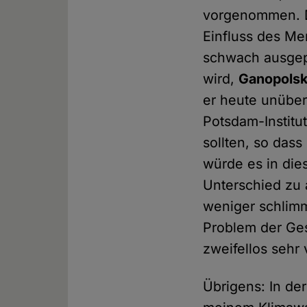
vorgenommen. Dor
Einfluss des Me
schwach ausgepr
wird,
Ganopolski
er heute unüber
Potsdam-Institu
sollten, so dass
würde es in di
Unterschied zu 
weniger schlimm
Problem der Ges
zweifellos sehr 
Übrigens: In de