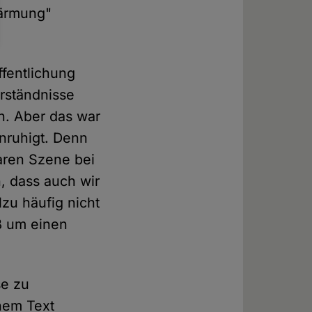
wärmung"
fentlichung
erständnisse
n. Aber das war
nruhigt. Denn
laren Szene bei
, dass auch wir
lzu häufig nicht
ß um einen
se zu
nem Text