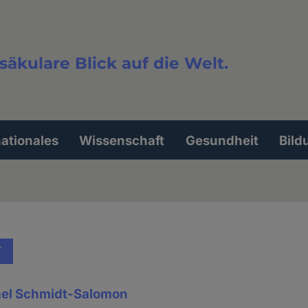
säkulare Blick auf die Welt.
extsuche
nationales
Wissenschaft
Gesundheit
Bild
T
ael Schmidt-Salomon