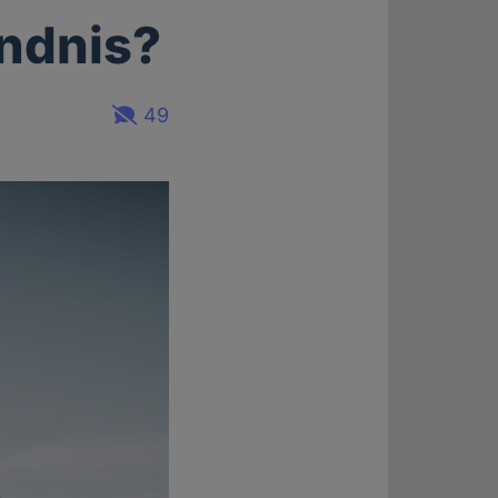
ändnis?
49