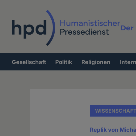
Direkt
zum
Inhalt
Der 
Vollt
Gesellschaft
Politik
Religionen
Inter
Hauptnavigation
WISSENSCHAF
Replik von Mich