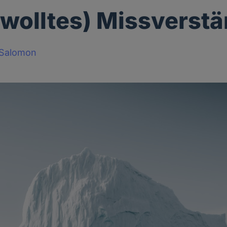
ewolltes) Missverst
-Salomon