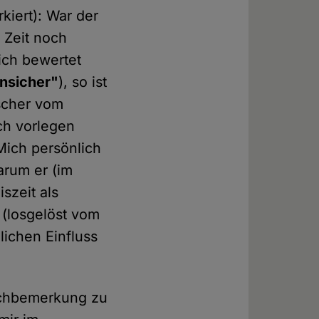
kiert): War der
 Zeit noch
ich bewertet
unsicher"
), so ist
rscher vom
ch vorlegen
 Mich persönlich
arum er (im
szeit als
 (losgelöst vom
ichen Einfluss
achbemerkung zu