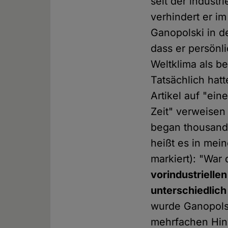
seit der industr
verhindert er i
Ganopolski in de
dass er persönl
Weltklima als be
Tatsächlich hat
Artikel auf "ei
Zeit" verweisen
began thousands
heißt es in mein
markiert): "War
vorindustrielle
unterschiedlich
wurde Ganopolsk
mehrfachen Hinw