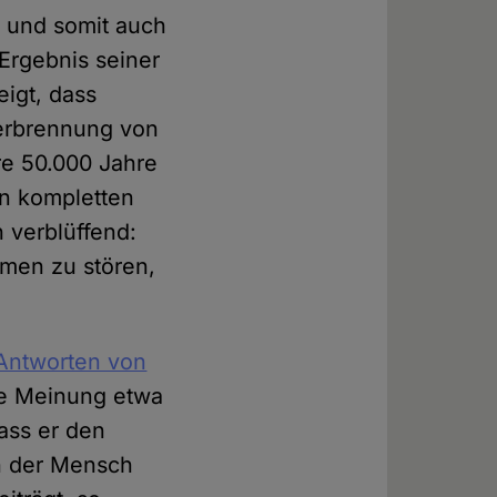
h und somit auch
 Ergebnis seiner
igt, dass
Verbrennung von
re 50.000 Jahre
en kompletten
h verblüffend:
smen zu stören,
Antworten von
ne Meinung etwa
ass er den
n der Mensch