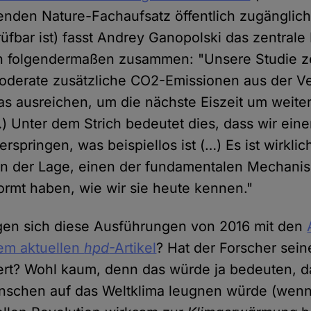
enden Nature-Fachaufsatz öffentlich zugänglic
üfbar ist) fasst Andrey Ganopolski das zentrale
 folgendermaßen zusammen: "Unsere Studie ze
 moderate zusätzliche CO2-Emissionen aus der 
as ausreichen, um die nächste Eiszeit um weite
) Unter dem Strich bedeutet dies, dass wir ein
erspringen, was beispiellos ist (…) Es ist wirklic
in der Lage, einen der fundamentalen Mechani
formt haben, wie wir sie heute kennen."
gen sich diese Ausführungen von 2016 mit den
dem aktuellen
hpd
-Artikel
? Hat der Forscher sei
rt? Wohl kaum, denn das würde ja bedeuten, d
enschen auf das Weltklima leugnen würde (wen