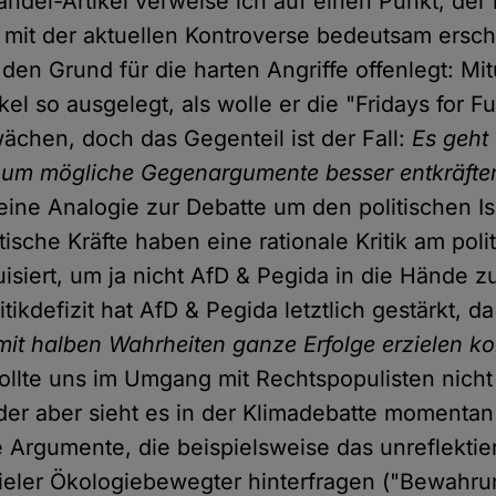
del-Artikel verweise ich auf einen Punkt, der 
t der aktuellen Kontroverse bedeutsam ersche
den Grund für die harten Angriffe offenlegt: Mi
kel so ausgelegt, als wolle er die "Fridays for F
hen, doch das Gegenteil ist der Fall:
Es geht
, um mögliche Gegenargumente besser entkräfte
 eine Analogie zur Debatte um den politischen I
tische Kräfte haben eine rationale Kritik am poli
isiert, um ja nicht AfD & Pegida in die Hände z
tikdefizit hat AfD & Pegida letztlich gestärkt, da
mit halben Wahrheiten ganze Erfolge erzielen k
sollte uns im Umgang mit Rechtspopulisten nich
ider aber sieht es in der Klimadebatte moment
e Argumente, die beispielsweise das unreflektie
ieler Ökologiebewegter hinterfragen ("Bewahru