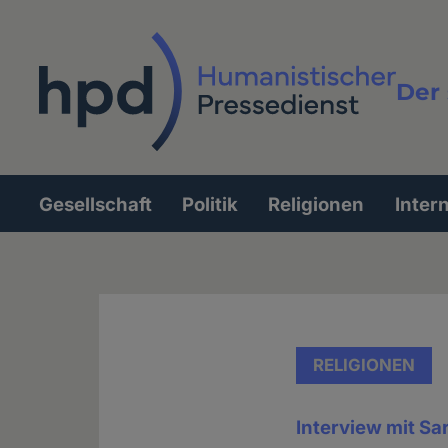
Direkt
zum
Inhalt
Der 
Vollt
Gesellschaft
Politik
Religionen
Inter
Hauptnavigation
RELIGIONEN
Interview mit Sa