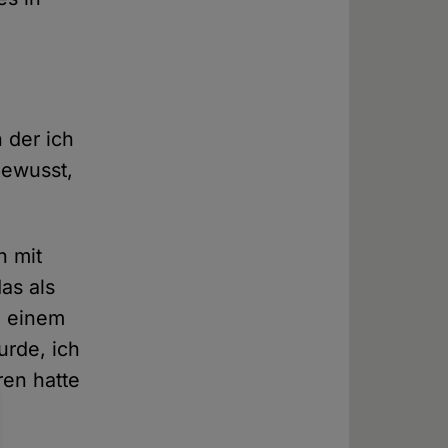
 der ich
bewusst,
h mit
as als
n einem
urde, ich
ren hatte