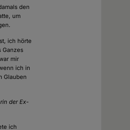
h damals den
atte, um
gen.
t, ich hörte
ls Ganzes
war mir
 wenn ich in
m Glauben
in der Ex-
te ich