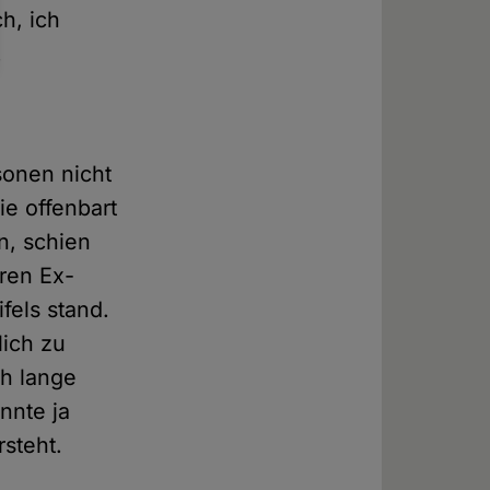
h, ich
.
sonen nicht
e offenbart
n, schien
eren Ex-
fels stand.
lich zu
ch lange
nnte ja
rsteht.