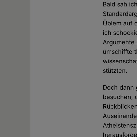
Bald sah ic
Standardarg
Üblem auf d
ich schocki
Argumente z
umschiffte 
wissenschaf
stützten.
Doch dann g
besuchen, u
Rückblicke
Auseinander
Atheistensz
herausforde