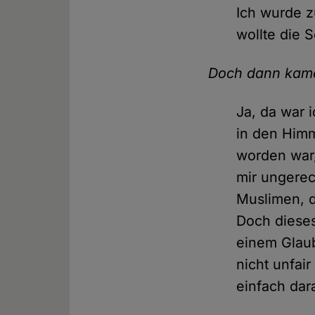
Ich wurde z
wollte die 
Doch dann kame
Ja, da war 
in den Himm
worden war
mir ungerec
Muslimen, d
Doch dieses
einem Glaub
nicht unfai
einfach dar