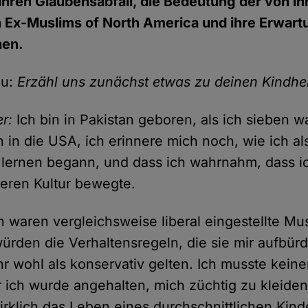
 ihren Glaubensabfall, die Bedeutung der von ih
 Ex-Muslims of North America und ihre Erwart
hen.
ou:
Erzähl uns zunächst etwas zu deinen Kindhei
er:
Ich bin in Pakistan geboren, als ich sieben w
n in die USA, ich erinnere mich noch, wie ich al
 lernen begann, und dass ich wahrnahm, dass i
deren Kultur bewegte.
n waren vergleichsweise liberal eingestellte Mu
würden die Verhaltensregeln, die sie mir aufbürd
hr wohl als konservativ gelten. Ich musste keine
r ich wurde angehalten, mich züchtig zu kleiden.
wirklich das Leben eines durchschnittlichen Kind