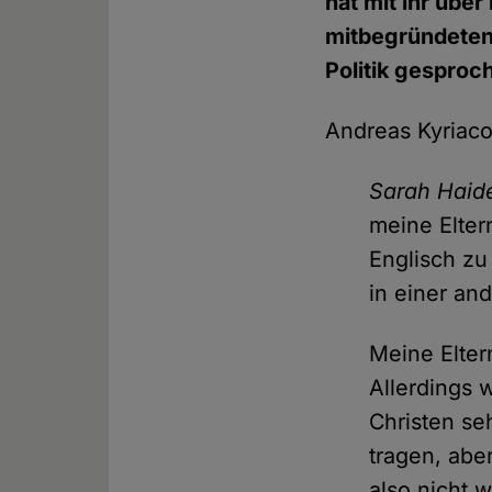
hat mit ihr über
mitbegründeten
Politik gesproc
Andreas Kyriac
Sarah Haid
meine Elter
Englisch zu
in einer an
Meine Elter
Allerdings 
Christen se
tragen, abe
also nicht 