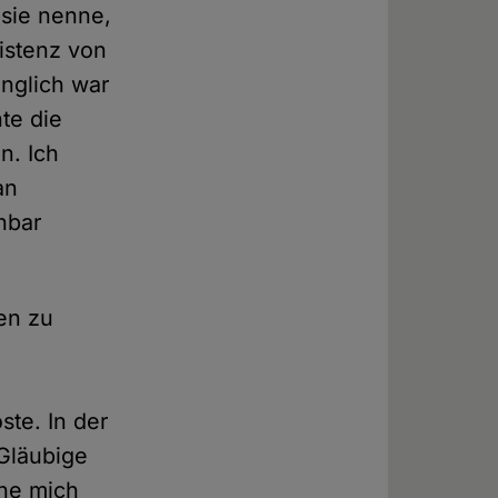
 sie nenne,
istenz von
änglich war
te die
n. Ich
an
nbar
en zu
te. In der
 Gläubige
ehe mich