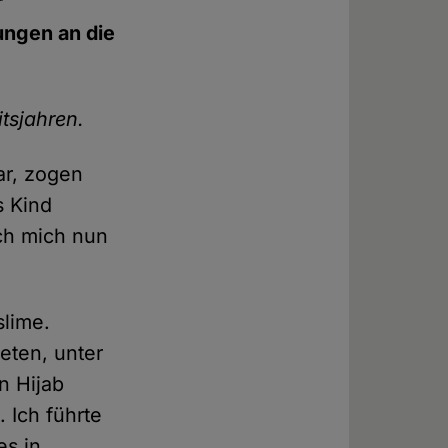
r
ungen an die
tsjahren.
ar, zogen
s Kind
ch mich nun
slime.
eten, unter
n Hijab
 Ich führte
es in