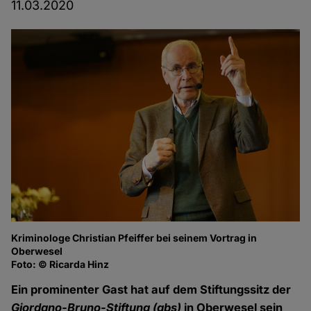
11.03.2020
Kriminologe Christian Pfeiffer bei seinem Vortrag in
Kr
Oberwesel
O
Foto: © Ricarda Hinz
Fo
Ein prominenter Gast hat auf dem Stiftungssitz der
Giordano-Bruno-Stiftung
(gbs)
in Oberwesel sein