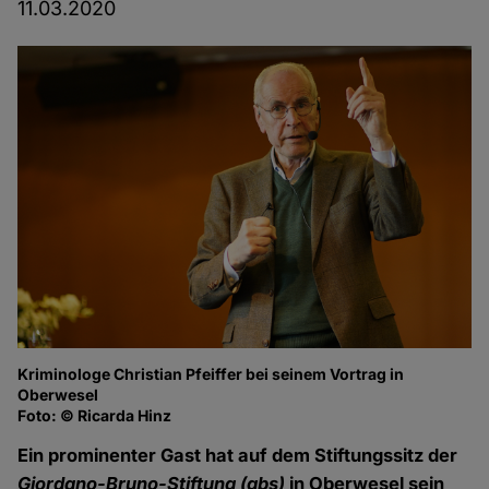
11.03.2020
Kriminologe Christian Pfeiffer bei seinem Vortrag in
Kr
Oberwesel
O
Foto: © Ricarda Hinz
Fo
Ein prominenter Gast hat auf dem Stiftungssitz der
Giordano-Bruno-Stiftung
(gbs)
in Oberwesel sein