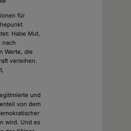
te
ionen für
öhepunkt
utet: Habe Mut,
n nach
n Werte, die
aft verleihen.
t,
legitimierte und
genteil von dem
demokratischer
n wird. Und es