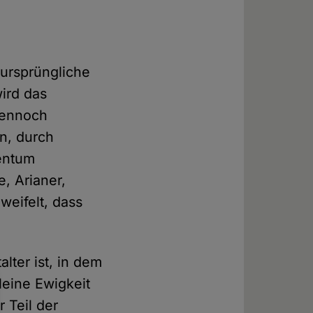
 ursprüngliche
wird das
dennoch
n, durch
tentum
e, Arianer,
weifelt, dass
alter ist, in dem
leine Ewigkeit
r Teil der