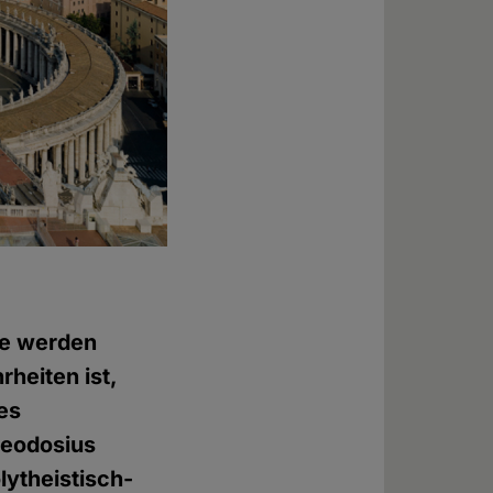
ie werden
rheiten ist,
es
heodosius
lytheistisch-