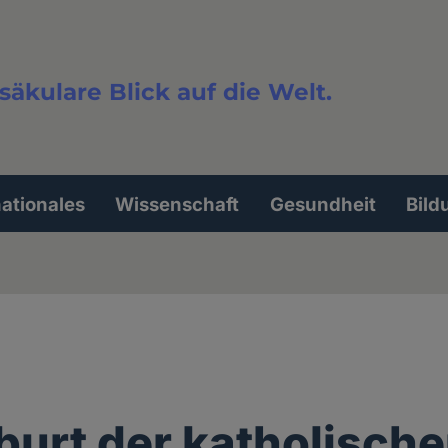
säkulare Blick auf die Welt.
extsuche
nationales
Wissenschaft
Gesundheit
Bild
burt der katholisch