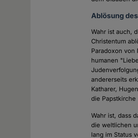
Ablösung des
Wahr ist auch, d
Christentum ablö
Paradoxon von 
humanen "Liebe 
Judenverfolgung
andererseits erk
Katharer, Hugen
die Papstkirche
Wahr ist, dass da
die weltlichen u
lang im Status v