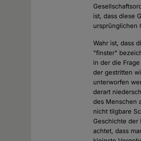
Gesellschaftsor
ist, dass diese
ursprünglichen 
Wahr ist, dass d
"finster" bezeic
in der die Frage
der gestritten w
unterworfen wer
derart niedersc
des Menschen au
nicht tilgbare S
Geschichte der 
achtet, dass man
kleinste Vergeh