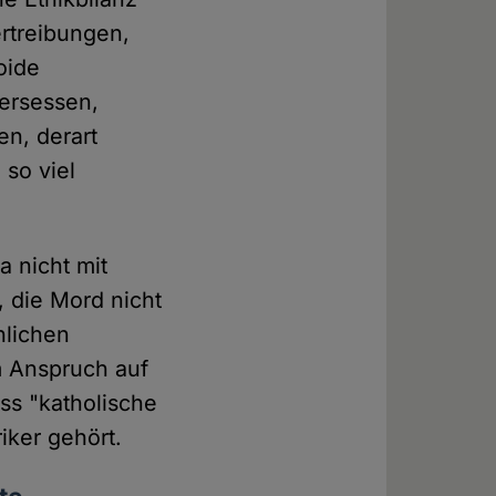
rtreibungen,
oide
ersessen,
n, derart
 so viel
a nicht mit
, die Mord nicht
hlichen
m Anspruch auf
ass "katholische
iker gehört.