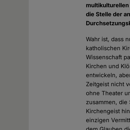
multikulturell
die Stelle der a
Durchsetzungskr
Wahr ist, dass 
katholischen Ki
Wissenschaft pa
Kirchen und Klö
entwickeln, ab
Zeitgeist nicht
ohne Theater un
zusammen, die S
Kirchengeist hi
einzigen Vermit
dem Glauben di