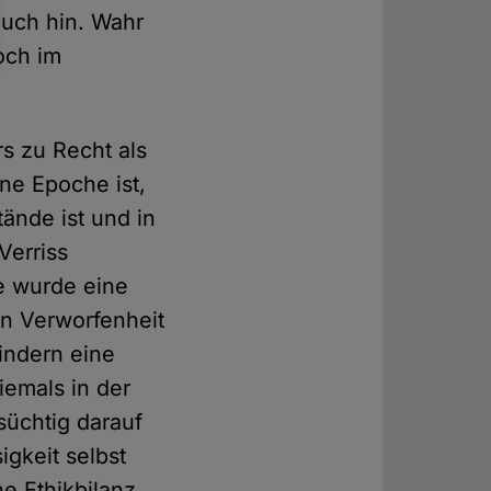
auch hin. Wahr
och im
rs zu Recht als
ine Epoche ist,
tände ist und in
Verriss
e wurde eine
en Verworfenheit
indern eine
iemals in der
süchtig darauf
igkeit selbst
ne Ethikbilanz