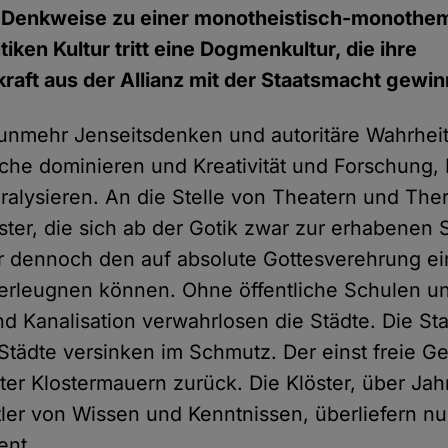
en Denkweise zu einer monotheistisch-monothe
ntiken Kultur tritt eine Dogmenkultur, die ihre
aft aus der Allianz mit der Staatsmacht gewin
nunmehr Jenseitsdenken und autoritäre Wahrhei
rche dominieren und Kreativität und Forschung,
ralysieren. An die Stelle von Theatern und The
ster, die sich ab der Gotik zwar zur erhabenen 
er dennoch den auf absolute Gottesverehrung e
 verleugnen können. Ohne öffentliche Schulen un
d Kanalisation verwahrlosen die Städte. Die Stad
tädte versinken im Schmutz. Der einst freie Geis
nter Klostermauern zurück. Die Klöster, über Ja
tler von Wissen und Kenntnissen, überliefern n
ent.