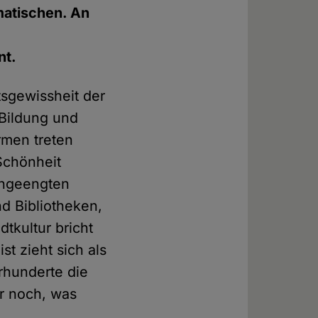
matischen. An
nt.
tsgewissheit der
 Bildung und
rmen treten
Schönheit
ingeengten
d Bibliotheken,
tkultur bricht
t zieht sich als
hrhunderte die
ur noch, was