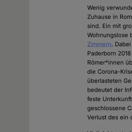
Wenig verwunder
Zuhause in Rom 
sind. Ein mit g
Wohnungslose be
Zimmern
. Dabei
Paderborn 2018
Römer*innen üb
die Corona-Kris
überlasteten Ge
bedeutet der In
feste Unterkunf
geschlossene C
Verlust des ein