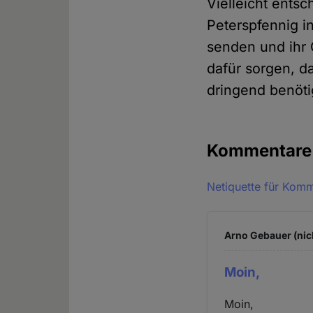
Vielleicht entsc
Peterspfennig 
senden und ihr 
dafür sorgen, 
dringend benöti
Kommentar
Netiquette für Kom
Arno Gebauer (nic
Moin,
Moin,