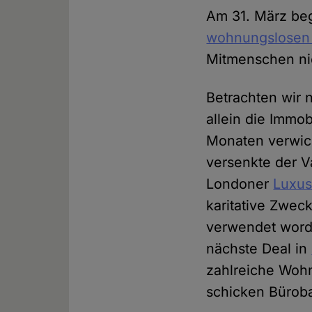
Am 31. März beg
wohnungslosen
Mitmenschen ni
Betrachten wir n
allein die Immo
Monaten verwick
versenkte der Va
Londoner
Luxus
karitative Zwec
verwendet worde
nächste Deal in
zahlreiche Wohn
schicken Büroba