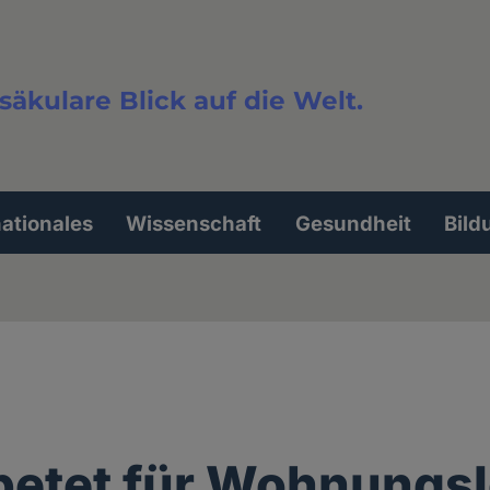
säkulare Blick auf die Welt.
extsuche
nationales
Wissenschaft
Gesundheit
Bild
betet für Wohnungsl