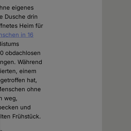
hne eigenes
ne Dusche drin
ffnetes Heim für
schen in 16
Bistums
00 obdachlosen
ringen. Während
zierten, einem
etroffen hat,
r Menschen ohne
en weg,
becken und
lten Frühstück.