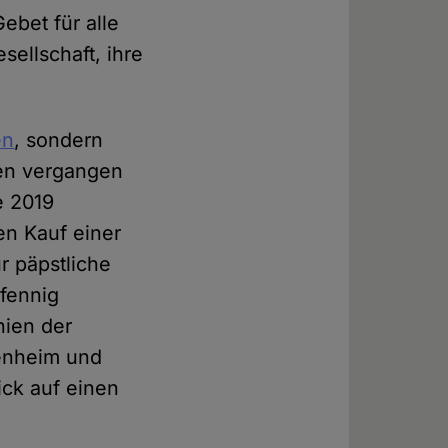
ebet für alle
ellschaft, ihre
en
, sondern
den vergangen
e 2019
en Kauf einer
r päpstliche
fennig
nien der
tenheim und
ick auf einen