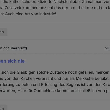
n die katholische praktizierte Nächstenliebe. Zumal man von
a Zusatzeinkommen bezieht das der n o t l e i d e n d e n 
sch: Auch eine Art von Industrie!
en
(nicht überprüft)
Mi.
sen sich die
 sich die Gläubigen solche Zustände noch gefallen, merke
sie von den Kirchen verarscht und nur als Melkkühe benutzt
rderung zu beten und Erteilung des Segens ist von den Kirc
rwarten, Hilfe für Obdachlose kommt ausschließlich von pri
en