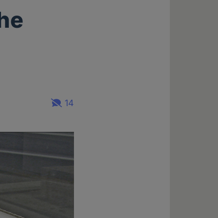
che
14