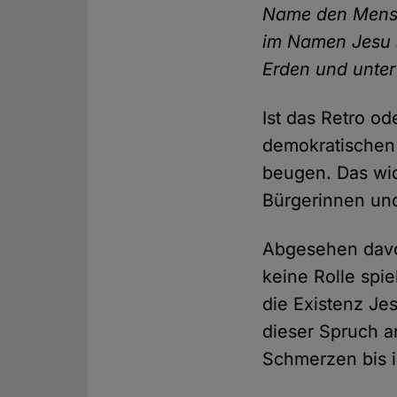
Name den Mensc
im Namen Jesu s
Erden und unter 
Ist das Retro o
demokratischen 
beugen. Das wid
Bürgerinnen und
Abgesehen davo
keine Rolle spie
die Existenz Je
dieser Spruch a
Schmerzen bis i