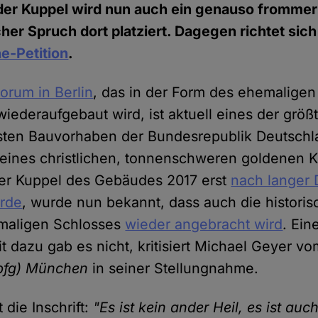
der Kuppel wird nun auch ein genauso frommer
her Spruch dort platziert. Dagegen richtet sich
ne-Petition
.
orum in Berlin
, das in der Form des ehemaligen 
wiederaufgebaut wird, ist aktuell eines der größ
gsten Bauvorhaben der Bundesrepublik Deutsch
eines christlichen, tonnenschweren goldenen 
der Kuppel des Gebäudes 2017 erst
nach langer 
rde
, wurde nun bekannt, dass auch die historisc
maligen Schlosses
wieder angebracht wird
. Ein
it dazu gab es nicht, kritisiert Michael Geyer v
 (bfg) München
in seiner Stellungnahme.
 die Inschrift:
"Es ist kein ander Heil, es ist auc