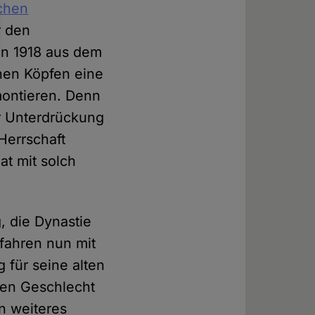
schen
r den
n 1918 aus dem
enen Köpfen eine
montieren. Denn
r Unterdrückung
Herrschaft
at mit solch
, die Dynastie
fahren nun mit
 für seine alten
len Geschlecht
n weiteres