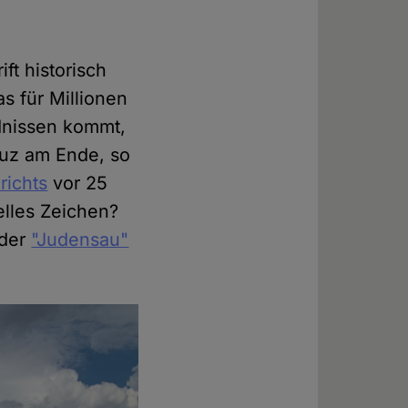
ft historisch
s für Millionen
dnissen kommt,
euz am Ende, so
richts
vor 25
relles Zeichen?
 der
"Judensau"