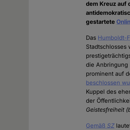
dem Kreuz auf 
antidemokratisc
gestartete
Onli
Das
Humboldt-F
Stadtschlosses 
prestigeträchti
die Anbringung 
prominent auf 
beschlossen wu
Kuppel des ehe
der Öffentlichke
Geistesfreiheit
Gemäß
SZ
lautet