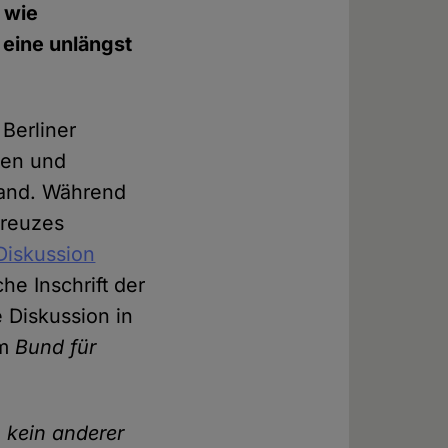
 wie
 eine unlängst
Berliner
ten und
land. Während
Kreuzes
Diskussion
he Inschrift der
e Diskussion in
om
Bund für
h kein anderer