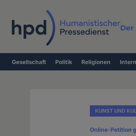
Direkt
zum
Inhalt
Der 
Vollt
Gesellschaft
Politik
Religionen
Inter
Hauptnavigation
KUNST UND KU
Online-Petition 