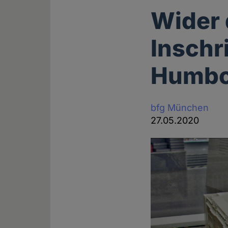
Wider 
Inschr
Humbo
bfg München
27.05.2020