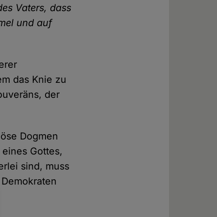
es Vaters, dass
mmel und auf
erer
em das Knie zu
ouveräns, der
giöse Dogmen
 eines Gottes,
rlei sind, muss
m Demokraten