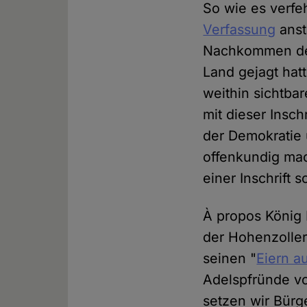
So wie es verfeh
Verfassung
anst
Nachkommen der
Land gejagt hat
weithin sichtba
mit dieser Inschr
der Demokratie 
offenkundig mac
einer Inschrift
À propos König F
der Hohenzoller
seinen "
Eiern a
Adelspfründe vo
setzen wir Bürg