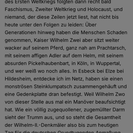
des Ersten Weltkriegs folgten dann recht bald
Faschismus, Zweiter Weltkrieg und Holocaust, und
niemand, der diese Zeilen jetzt liest, hat nicht bis
heute unter den Folgen zu leiden: Über
Generationen hinweg haben die Menschen Schaden
genommen, Kaiser Wilhelm Zwei aber sitzt weiter
wacker auf seinem Pferd, ganz nah am Prachtarsch,
mit seinem affigen Adler auf dem Helm, mit seinem
absurden Pickelhaubenbart, in Köln, in Wuppertal,
und wer weiß wo noch alles. In Esbeck bei Elze bei
Hildesheim, entdecke ich im Netz, haben sie einen
monströsen Steinklumpatsch zusammengehäuft und
eine Gedenkplatte dran befestigt. Weil Wilhelm Zwo
von dieser Stelle aus mal ein Manöver beaufsichtigt
hat. Wie ein völlig zugequollener, zugemüllter Darm
sieht der Trumm aus, und so steht die Gesamtheit
der Wilhelm-II.-Denkmäler also bis zum heutigen
Tag für die deutschen Grundtugenden Anmaßung,