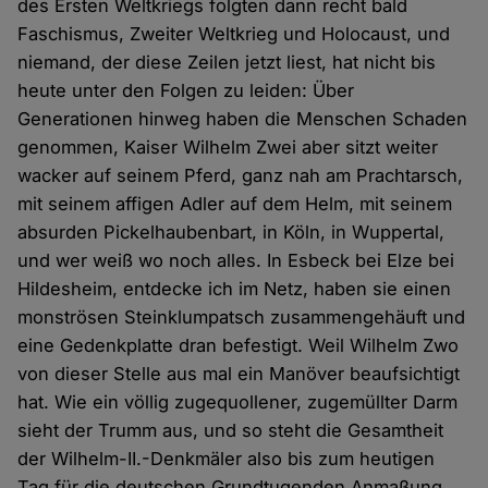
des Ersten Weltkriegs folgten dann recht bald
Faschismus, Zweiter Weltkrieg und Holocaust, und
niemand, der diese Zeilen jetzt liest, hat nicht bis
heute unter den Folgen zu leiden: Über
Generationen hinweg haben die Menschen Schaden
genommen, Kaiser Wilhelm Zwei aber sitzt weiter
wacker auf seinem Pferd, ganz nah am Prachtarsch,
mit seinem affigen Adler auf dem Helm, mit seinem
absurden Pickelhaubenbart, in Köln, in Wuppertal,
und wer weiß wo noch alles. In Esbeck bei Elze bei
Hildesheim, entdecke ich im Netz, haben sie einen
monströsen Steinklumpatsch zusammengehäuft und
eine Gedenkplatte dran befestigt. Weil Wilhelm Zwo
von dieser Stelle aus mal ein Manöver beaufsichtigt
hat. Wie ein völlig zugequollener, zugemüllter Darm
sieht der Trumm aus, und so steht die Gesamtheit
der Wilhelm-II.-Denkmäler also bis zum heutigen
Tag für die deutschen Grundtugenden Anmaßung,