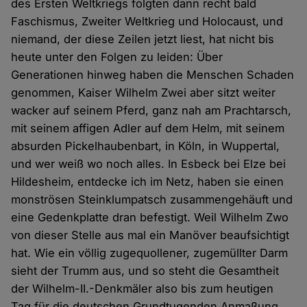
des Ersten Weltkriegs folgten dann recht bald
Faschismus, Zweiter Weltkrieg und Holocaust, und
niemand, der diese Zeilen jetzt liest, hat nicht bis
heute unter den Folgen zu leiden: Über
Generationen hinweg haben die Menschen Schaden
genommen, Kaiser Wilhelm Zwei aber sitzt weiter
wacker auf seinem Pferd, ganz nah am Prachtarsch,
mit seinem affigen Adler auf dem Helm, mit seinem
absurden Pickelhaubenbart, in Köln, in Wuppertal,
und wer weiß wo noch alles. In Esbeck bei Elze bei
Hildesheim, entdecke ich im Netz, haben sie einen
monströsen Steinklumpatsch zusammengehäuft und
eine Gedenkplatte dran befestigt. Weil Wilhelm Zwo
von dieser Stelle aus mal ein Manöver beaufsichtigt
hat. Wie ein völlig zugequollener, zugemüllter Darm
sieht der Trumm aus, und so steht die Gesamtheit
der Wilhelm-II.-Denkmäler also bis zum heutigen
Tag für die deutschen Grundtugenden Anmaßung,