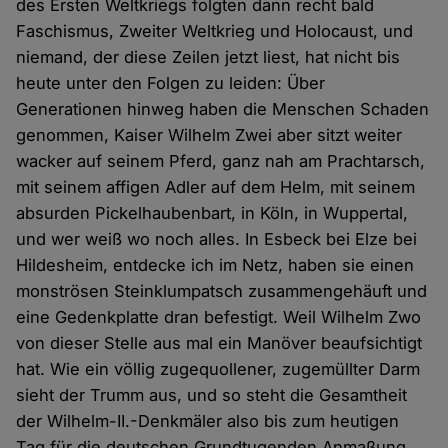
des Ersten Weltkriegs folgten dann recht bald
Faschismus, Zweiter Weltkrieg und Holocaust, und
niemand, der diese Zeilen jetzt liest, hat nicht bis
heute unter den Folgen zu leiden: Über
Generationen hinweg haben die Menschen Schaden
genommen, Kaiser Wilhelm Zwei aber sitzt weiter
wacker auf seinem Pferd, ganz nah am Prachtarsch,
mit seinem affigen Adler auf dem Helm, mit seinem
absurden Pickelhaubenbart, in Köln, in Wuppertal,
und wer weiß wo noch alles. In Esbeck bei Elze bei
Hildesheim, entdecke ich im Netz, haben sie einen
monströsen Steinklumpatsch zusammengehäuft und
eine Gedenkplatte dran befestigt. Weil Wilhelm Zwo
von dieser Stelle aus mal ein Manöver beaufsichtigt
hat. Wie ein völlig zugequollener, zugemüllter Darm
sieht der Trumm aus, und so steht die Gesamtheit
der Wilhelm-II.-Denkmäler also bis zum heutigen
Tag für die deutschen Grundtugenden Anmaßung,