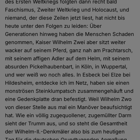
des Ersten Weltkriegs folgten dann recht bald
Faschismus, Zweiter Weltkrieg und Holocaust, und
niemand, der diese Zeilen jetzt liest, hat nicht bis
heute unter den Folgen zu leiden: Über
Generationen hinweg haben die Menschen Schaden
genommen, Kaiser Wilhelm Zwei aber sitzt weiter
wacker auf seinem Pferd, ganz nah am Prachtarsch,
mit seinem affigen Adler auf dem Helm, mit seinem
absurden Pickelhaubenbart, in Köln, in Wuppertal,
und wer weiß wo noch alles. In Esbeck bei Elze bei
Hildesheim, entdecke ich im Netz, haben sie einen
monströsen Steinklumpatsch zusammengehäuft und
eine Gedenkplatte dran befestigt. Weil Wilhelm Zwo
von dieser Stelle aus mal ein Manöver beaufsichtigt
hat. Wie ein völlig zugequollener, zugemüllter Darm
sieht der Trumm aus, und so steht die Gesamtheit
der Wilhelm-II.-Denkmäler also bis zum heutigen
Tag für die deutschen Grundtugenden Anmaßung,