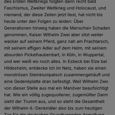
des Ersten Weltkriegs folgten dann recht bald
Faschismus, Zweiter Weltkrieg und Holocaust, und
niemand, der diese Zeilen jetzt liest, hat nicht bis
heute unter den Folgen zu leiden: Über
Generationen hinweg haben die Menschen Schaden
genommen, Kaiser Wilhelm Zwei aber sitzt weiter
wacker auf seinem Pferd, ganz nah am Prachtarsch,
mit seinem affigen Adler auf dem Helm, mit seinem
absurden Pickelhaubenbart, in Köln, in Wuppertal,
und wer weiß wo noch alles. In Esbeck bei Elze bei
Hildesheim, entdecke ich im Netz, haben sie einen
monströsen Steinklumpatsch zusammengehäuft und
eine Gedenkplatte dran befestigt. Weil Wilhelm Zwo
von dieser Stelle aus mal ein Manöver beaufsichtigt
hat. Wie ein völlig zugequollener, zugemüllter Darm
sieht der Trumm aus, und so steht die Gesamtheit
der Wilhelm-II.-Denkmäler also bis zum heutigen
Tag für die deutschen Grundtugenden Anmaßung,