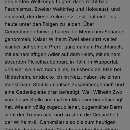
des Ersten Weltkriegs folgten dann recht bald
Faschismus, Zweiter Weltkrieg und Holocaust, und
niemand, der diese Zeilen jetzt liest, hat nicht bis
heute unter den Folgen zu leiden: Über
Generationen hinweg haben die Menschen Schaden
genommen, Kaiser Wilhelm Zwei aber sitzt weiter
wacker auf seinem Pferd, ganz nah am Prachtarsch,
mit seinem affigen Adler auf dem Helm, mit seinem
absurden Pickelhaubenbart, in Köln, in Wuppertal,
und wer weiß wo noch alles. In Esbeck bei Elze bei
Hildesheim, entdecke ich im Netz, haben sie einen
monströsen Steinklumpatsch zusammengehäuft und
eine Gedenkplatte dran befestigt. Weil Wilhelm Zwo
von dieser Stelle aus mal ein Manöver beaufsichtigt
hat. Wie ein völlig zugequollener, zugemüllter Darm
sieht der Trumm aus, und so steht die Gesamtheit
der Wilhelm-II.-Denkmäler also bis zum heutigen
Tag für die deutschen Grundtugenden Anmaßung,