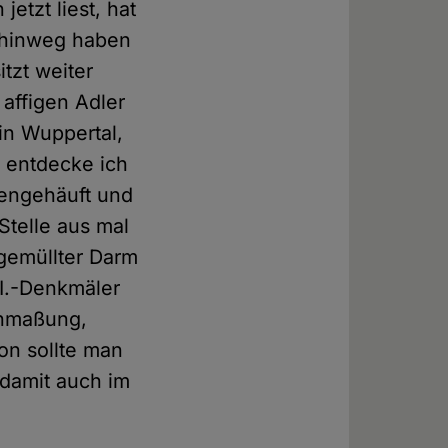
etzt liest, hat
n hinweg haben
tzt weiter
affigen Adler
in Wuppertal,
, entdecke ich
engehäuft und
Stelle aus mal
ugemüllter Darm
II.-Denkmäler
Anmaßung,
on sollte man
 damit auch im