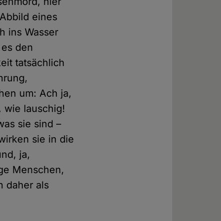
senmord, hier
 Abbild eines
ch ins Wasser
t es den
it tatsächlich
hrung,
chen um: Ach ja,
, wie lauschig!
was sie sind –
irken sie in die
nd, ja,
tige Menschen,
 daher als