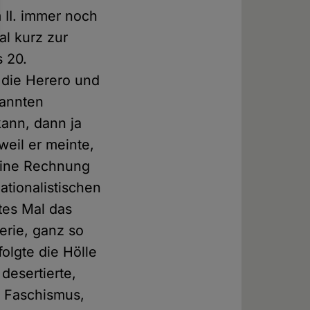
 II. immer noch
al kurz zur
 20.
 die Herero und
nannten
kann, dann ja
weil er meinte,
eine Rechnung
ationalistischen
tes Mal das
erie, ganz so
olgte die Hölle
desertierte,
d Faschismus,