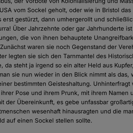
bus, der Vorbote von Kolonialisierung und Mas
 USA vom Sockel geholt, oder wie in Bristol das
 erst gestürzt, dann umhergerollt und schließli
hurra! Über Jahrzehnte oder gar Jahrhunderte is
ngen, die von ihnen behauptete Unangreifbarke
 Zunächst waren sie noch Gegenstand der Vere
er legten sie sich den Tarnmantel des Historis
, da steht ja irgend so ein alter Held aus Kupfer
 man sie nun wieder in den Blick nimmt als das, 
einer bestimmten Geisteshaltung. Unhinterfragt w
t ihrer Pose und ihrem Prunk, mit ihrem Namen u
mit der Übereinkunft, es gebe unfassbar großar
itmenschen wesenhaft hinausragten und die man
d auf einen Sockel stellen sollte.