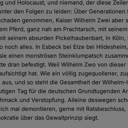
g und Holocaust, und niemand, der diese Zeilen j
 unter den Folgen zu leiden: Über Generatione
chaden genommen, Kaiser Wilhelm Zwei aber si
em Pferd, ganz nah am Prachtarsch, mit seinem 
it seinem absurden Pickelhaubenbart, in Köln, 
 noch alles. In Esbeck bei Elze bei Hildesheim
 sie einen monströsen Steinklumpatsch zusamm
te dran befestigt. Weil Wilhelm Zwo von dieser 
ufsichtigt hat. Wie ein völlig zugequollener, z
 aus, und so steht die Gesamtheit der Wilhelm-
eutigen Tag für die deutschen Grundtugenden 
chmack und Verstopfung. Alleine deswegen sch
hlich mal demontieren, gerne mit Ratsbeschluss,
okratie über das Gewaltprinzip siegt.