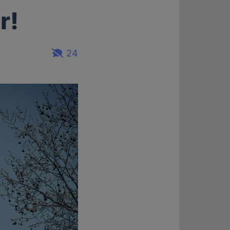
r!
24