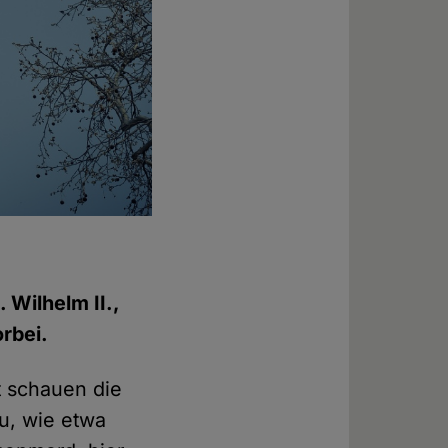
 Wilhelm II.,
rbei.
t schauen die
u, wie etwa