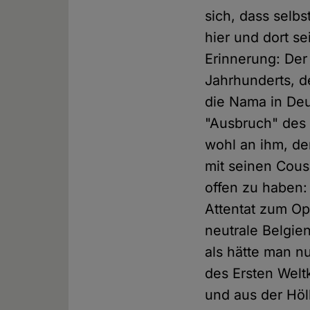
sich, dass selb
hier und dort s
Erinnerung: Der
Jahrhunderts, d
die Nama in De
"Ausbruch" des 
wohl an ihm, de
mit seinen Cou
offen zu haben:
Attentat zum Op
neutrale Belgie
als hätte man nu
des Ersten Welt
und aus der Höl