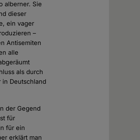
 alberner. Sie
nd dieser
, ein vager
roduzieren –
n Antisemiten
en alle
abgeräumt
luss als durch
r in Deutschland
 in der Gegend
st für
 für ein
er erklärt man