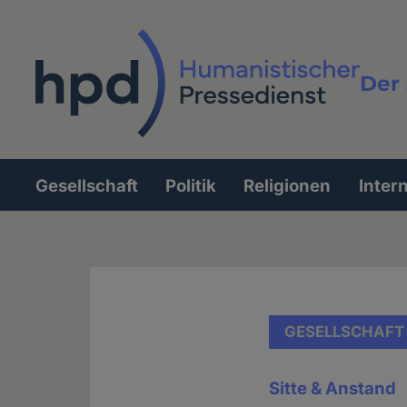
Direkt
zum
Inhalt
Der 
Vollt
Gesellschaft
Politik
Religionen
Inter
Hauptnavigation
GESELLSCHAFT
Sitte & Anstand