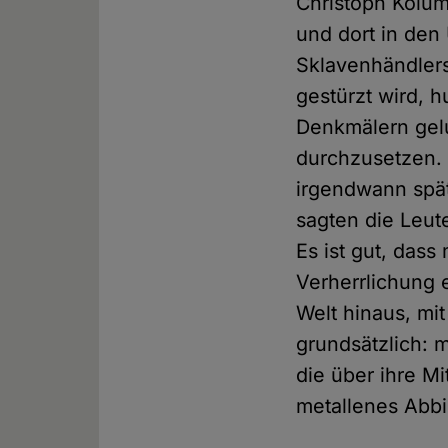
Christoph Kolum
und dort in den
Sklavenhändlers
gestürzt wird, 
Denkmälern gelu
durchzusetzen.
irgendwann spät
sagten die Leute
Es ist gut, dass
Verherrlichung 
Welt hinaus, mi
grundsätzlich: 
die über ihre M
metallenes Abbil