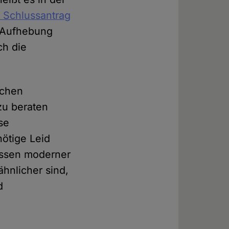
 Schlussantrag
ie Aufhebung
ch die
schen
zu beraten
öse
nötige Leid
issen moderner
hnlicher sind,
d