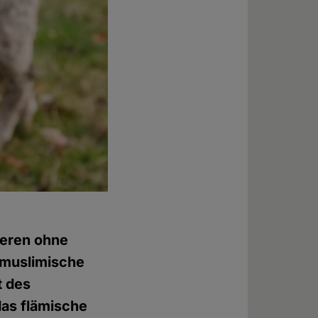
ieren ohne
 muslimische
t des
das flämische