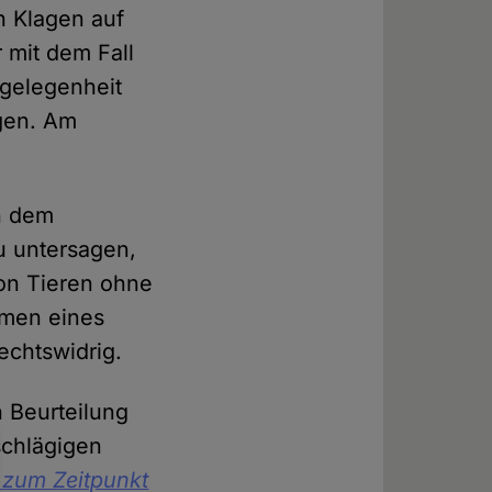
n Klagen auf
r mit dem Fall
ngelegenheit
gen. Am
n dem
u untersagen,
von Tieren ohne
hmen eines
rechtswidrig.
n Beurteilung
schlägigen
 zum Zeitpunkt