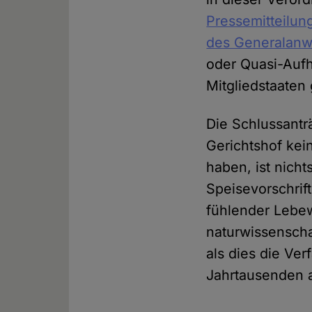
Pressemitteilun
des Generalanw
oder Quasi-Aufh
Mitgliedstaaten 
Die Schlussantr
Gerichtshof kei
haben, ist nicht
Speisevorschrift
fühlender Lebe
naturwissenscha
als dies die Ver
Jahrtausenden 