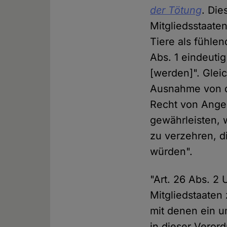
der Tötung
. Die
Mitgliedsstaate
Tiere als fühle
Abs. 1 eindeuti
[werden]". Glei
Ausnahme von di
Recht von Angeh
gewährleisten, 
zu verzehren, d
würden".
"Art. 26 Abs. 2
Mitgliedstaaten 
mit denen ein u
in dieser Verord