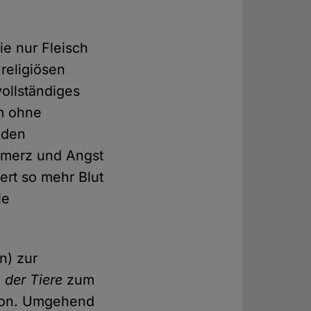
e nur Fleisch
 religiösen
ollständiges
hm ohne
 den
hmerz und Angst
ert so mehr Blut
le
n) zur
 der Tiere
zum
gion. Umgehend