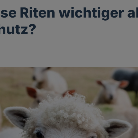
öse Riten wichtiger a
hutz?
g