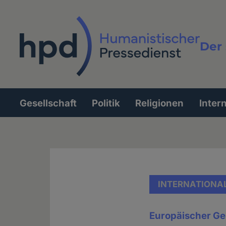
Direkt
zum
Inhalt
Der 
Vollt
Gesellschaft
Politik
Religionen
Inter
Hauptnavigation
INTERNATIONA
Europäischer Ge