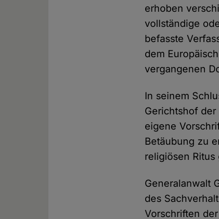
erhoben versch
vollständige ode
befasste Verfas
dem Europäisch
vergangenen Do
In seinem Schl
Gerichtshof der
eigene Vorschri
Betäubung zu e
religiösen Ritus
Generalanwalt G
des Sachverhalt
Vorschriften de