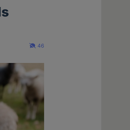
ls
46