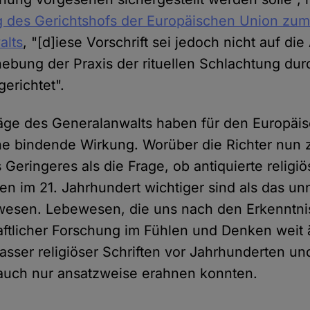
g des Gerichtshofs der Europäischen Union zum
alts
, "[d]iese Vorschrift sei jedoch nicht auf d
ebung der Praxis der rituellen Schlachtung dur
gerichtet".
äge des Generalanwalts haben für den Europäi
ne bindende Wirkung. Worüber die Richter nun 
s Geringeres als die Frage, ob antiquierte religi
en im 21. Jahrhundert wichtiger sind als das un
wesen. Lebewesen, die uns nach den Erkenntn
ftlicher Forschung im Fühlen und Denken weit ä
fasser religiöser Schriften vor Jahrhunderten un
auch nur ansatzweise erahnen konnten.