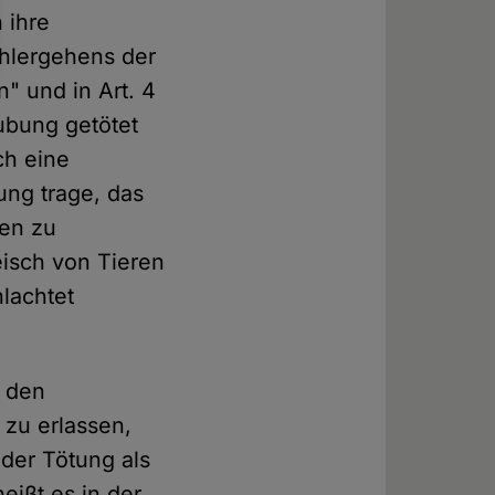
 ihre
ohlergehens der
" und in Art. 4
ubung getötet
ch eine
ung trage, das
gen zu
eisch von Tieren
lachtet
s den
 zu erlassen,
der Tötung als
eißt es in der