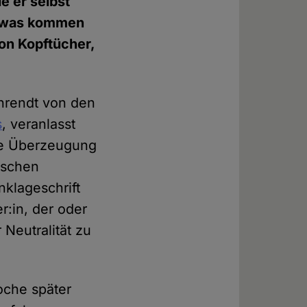
e er selbst
t, was kommen
on Kopftücher,
ehrendt von den
s
, veranlasst
öse Überzeugung
mischen
nklageschrift
r:in, der oder
 Neutralität zu
oche später