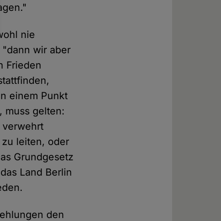
agen."
wohl nie
 "dann wir aber
n Frieden
tattfinden,
in einem Punkt
 muss gelten:
i verwehrt
zu leiten, oder
 Das Grundgesetz
 das Land Berlin
eden.
pfehlungen den