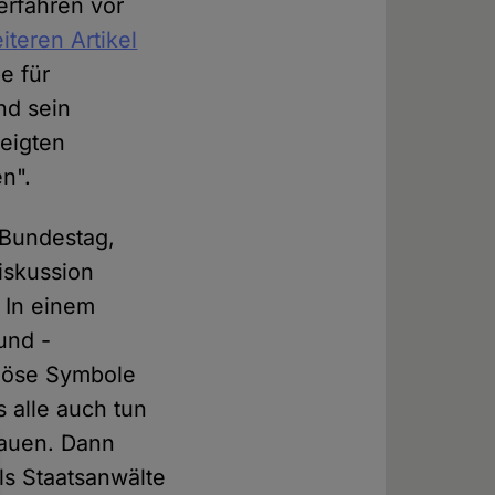
erfahren vor
iteren Artikel
e für
nd sein
zeigten
n".
 Bundestag,
iskussion
. In einem
und -
giöse Symbole
 alle auch tun
bauen. Dann
als Staatsanwälte