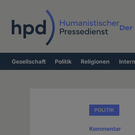
Direkt
zum
Inhalt
Der 
Vollt
Gesellschaft
Politik
Religionen
Inter
Hauptnavigation
POLITIK
Kommentar