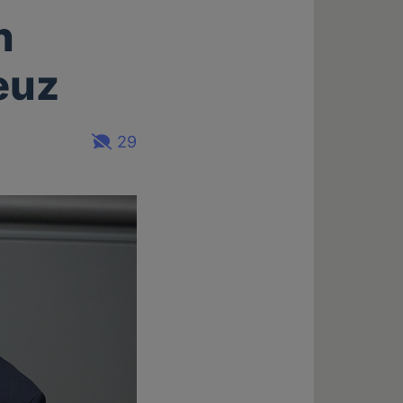
n
euz
29