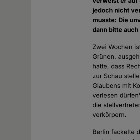
verweist er auf
jedoch nicht v
musste: Die un
dann bitte auch
Zwei Wochen ist
Grünen, ausge
hatte, dass Rec
zur Schau stell
Glaubens mit Ko
verlesen dürfen
die stellvertret
verkörpern.
Berlin fackelte