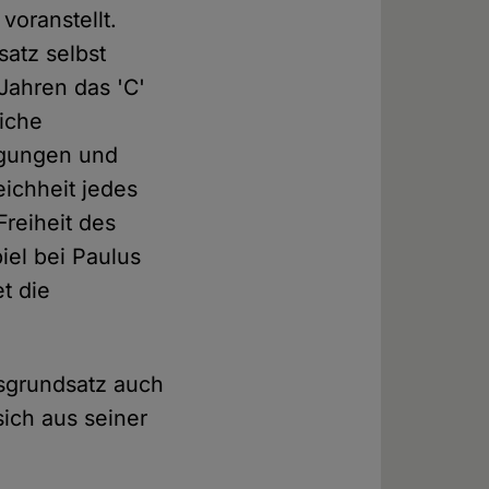
voranstellt.
atz selbst
 Jahren das 'C'
liche
egungen und
ichheit jedes
Freiheit des
iel bei Paulus
et die
tsgrundsatz auch
sich aus seiner