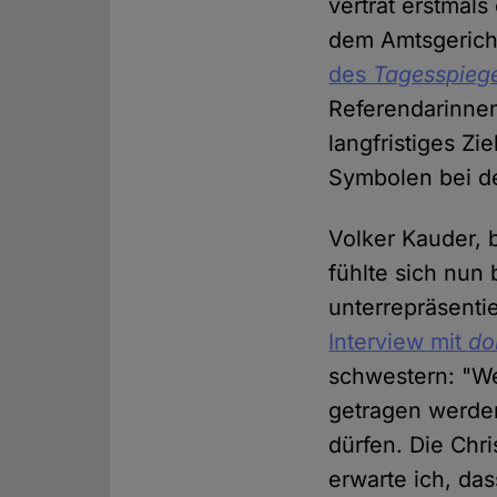
vertrat erstmal
dem Amtsgericht
des
Tagesspieg
Referendarinnen
langfristiges Zi
Symbolen bei de
Volker Kauder, 
fühlte sich nun
unterrepräsenti
Interview mit
do
schwestern: "We
getragen werden
dürfen. Die Chr
erwarte ich, das