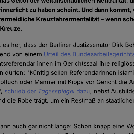
 das Gebot der weltanschaulichen Neutralität, di
erinnerlicht zu haben scheint. Und dann komm
vermeidliche Kreuzfahrermentalität – wenn sch
 Kreuze.
 es her, dass der Berliner Justizsenator Dirk B
hend von einem
Urteil des Bundesarbeitsgericht
htsreferendar:innen im Gerichtssaal ihre religi
en dürfen: "Künftig sollen Referendarinnen isla
pftuch oder Männer mit Kippa vor Gericht die A
",
schrieb der
Tagesspiegel
dazu
, nebst Ausbilde
end die Robe trägt, um ein Restmaß an staatlicher
 dann auch gar nicht lange: Schon knapp eine W