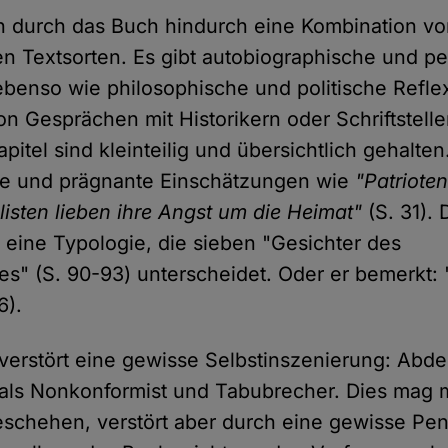
ch durch das Buch hindurch eine Kombination v
en Textsorten. Es gibt autobiographische und pe
benso wie philosophische und politische Refle
on Gesprächen mit Historikern oder Schriftstell
pitel sind kleinteilig und übersichtlich gehalten
rze und prägnante Einschätzungen wie
"Patrioten
listen lieben ihre Angst um die Heimat"
(S. 31). 
h eine Typologie, die sieben "Gesichter des
s" (S. 90-93) unterscheidet. Oder er bemerkt: "D
6).
 verstört eine gewisse Selbstinszenierung: Abd
h als Nonkonformist und Tabubrecher. Dies mag 
schehen, verstört aber durch eine gewisse Pen