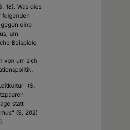
S. 18). Was dies
r folgenden
e gegen eine
mus, um
sche Beispiele
en von um sich
ionspolitik.
eitkultur" (S.
atzpaaren
age statt
ismus" (S. 202)
).