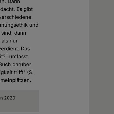
en. Darin
dacht. Es gibt
 verschiedene
innungsethik und
 sind, dann
 als nur
erdient. Das
ät?" umfasst
 Buch darüber
eit trifft" (S.
gemeinplätzen.
en 2020