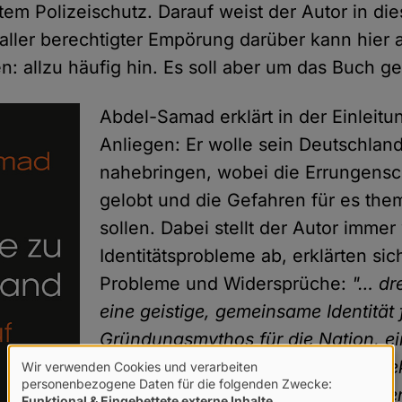
em Polizeischutz. Darauf weist der Autor in d
i aller berechtigter Empörung darüber kann hier
n: allzu häufig hin. Es soll aber um das Buch g
Abdel-Samad erklärt in der Einleitu
Anliegen: Er wolle sein Deutschlan
nahebringen, wobei die Errungensc
gelobt und die Gefahren für es the
sollen. Dabei stellt der Autor immer
Identitätsprobleme ab, erklärten sic
Probleme und Widersprüche:
"… dr
eine geistige, gemeinsame Identität 
Gründungsmythos für die Nation, ei
Erinnerungskultur und ein klares B
Wir verwenden Cookies und verarbeiten
Verwendung
personenbezogene Daten für die folgenden Zwecke:
Spielregeln, die das Zusammenleb
Funktional & Eingebettete externe Inhalte
.