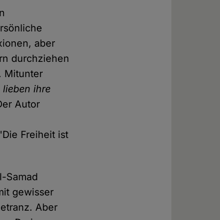
on
rsönliche
xionen, aber
ern durchziehen
. Mitunter
 lieben ihre
Der Autor
ie Freiheit ist
el-Samad
mit gewisser
etranz. Aber