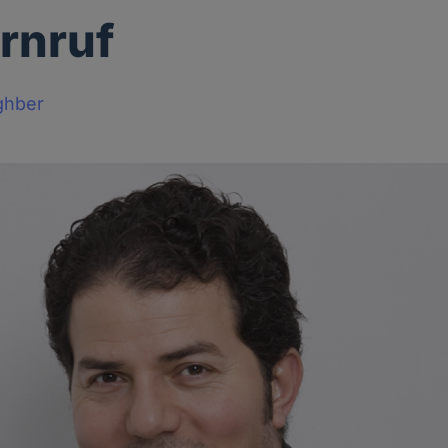
rnruf
ghber