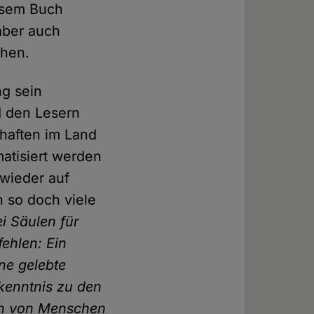
iesem Buch
 aber auch
ehen.
ng sein
d den Lesern
haften im Land
matisiert werden
 wieder auf
h so doch viele
ei Säulen für
fehlen: Ein
ne gelebte
ekenntnis zu den
en von Menschen