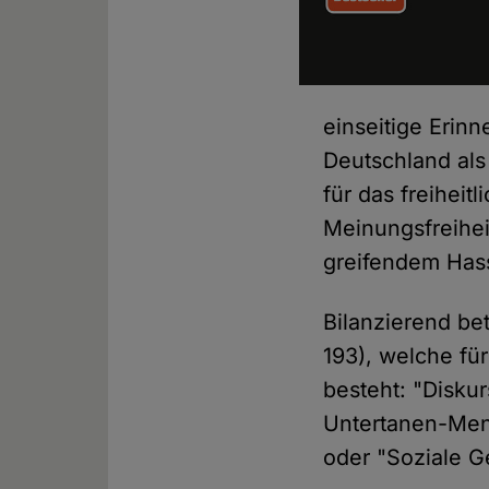
einseitige Erin
Deutschland als
für das freihei
Meinungsfreihei
greifendem Hass
Bilanzierend bet
193), welche fü
besteht: "Diskur
Untertanen-Menta
oder "Soziale Ge