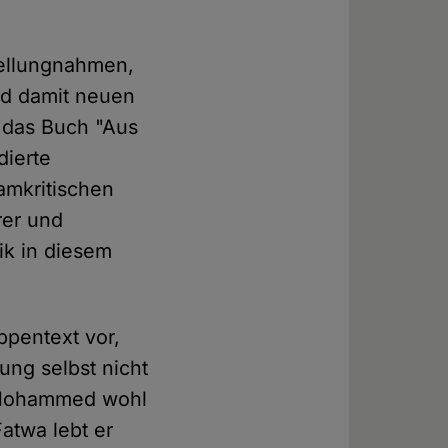
tellungnahmen,
nd damit neuen
 das Buch "Aus
dierte
amkritischen
rer und
tik in diesem
appentext vor,
ng selbst nicht
r Mohammed wohl
atwa lebt er