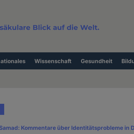
säkulare Blick auf die Welt.
extsuche
nationales
Wissenschaft
Gesundheit
Bild
Samad: Kommentare über Identitätsprobleme in 