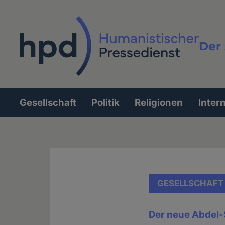
Direkt
zum
Inhalt
Der 
Vollt
Gesellschaft
Politik
Religionen
Inter
Hauptnavigation
GESELLSCHAFT
Der neue Abdel-