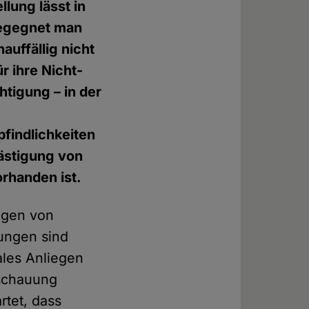
lung lässt in
begegnet man
auffällig nicht
ür ihre Nicht-
tigung – in der
pfindlichkeiten
lästigung von
orhanden ist.
ungen von
ungen sind
ales Anliegen
nschauung
rtet, dass