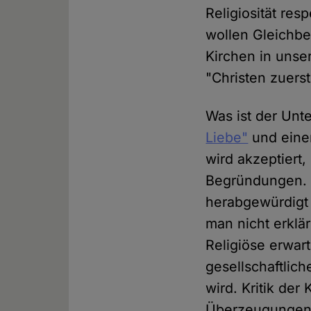
Religiosität res
wollen Gleichbe
Kirchen in unse
"Christen zuerst
Was ist der Un
Liebe"
und einem
wird akzeptiert
Begründungen. We
herabgewürdigt
man nicht erklä
Religiöse erwar
gesellschaftlich
wird. Kritik der 
Überzeugungen 