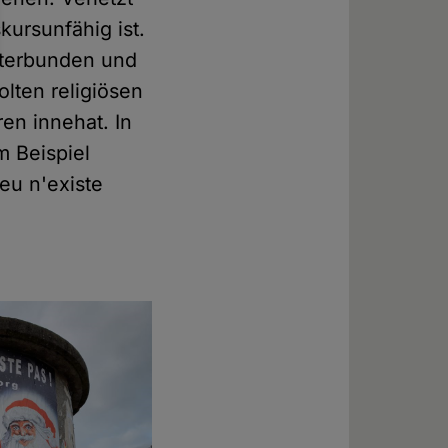
ursunfähig ist.
nterbunden und
olten religiösen
en innehat. In
m Beispiel
ieu n'existe