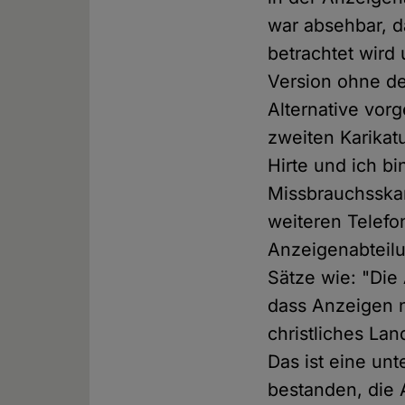
war absehbar, da
betrachtet wird
Version ohne den
Alternative vorg
zweiten Karikatur
Hirte und ich bi
Missbrauchsskan
weiteren Telefo
Anzeigenabteilun
Sätze wie: "Die
dass Anzeigen n
christliches La
Das ist eine un
bestanden, die 