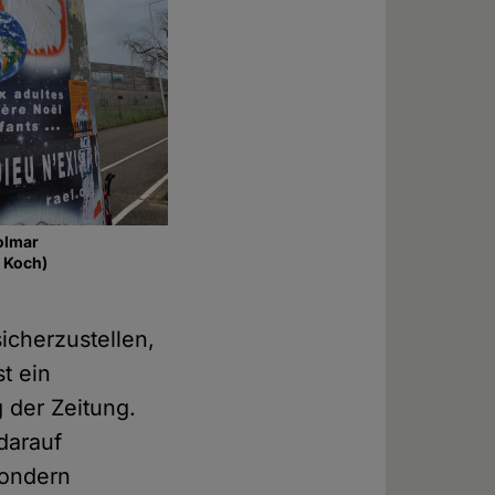
olmar
 Koch)
icherzustellen,
t ein
 der Zeitung.
darauf
sondern