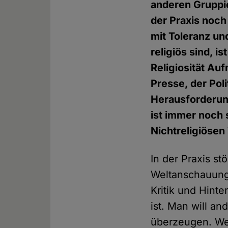
anderen Gruppie
der Praxis noch
mit Toleranz un
religiös sind, i
Religiosität Au
Presse, der Poli
Herausforderung
ist immer noch 
Nichtreligiösen 
In der Praxis s
Weltanschauung
Kritik und Hint
ist. Man will a
überzeugen. Wer