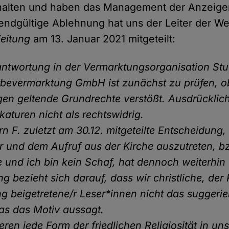
erhalten und haben das Management der Anzeige
e endgültige Ablehnung hat uns der Leiter der 
Zeitung
am 13. Januar 2021 mitgeteilt:
ntwortung in der Vermarktungsorganisation Stut
bevermarktung GmbH ist zunächst zu prüfen, o
en geltende Grundrechte verstößt. Ausdrücklic
ikaturen nicht als rechtswidrig.
rn F. zuletzt am 30.12. mitgeteilte Entscheidung,
ur und dem Aufruf aus der Kirche auszutreten, b
te und ich bin kein Schaf, hat dennoch weiterhin
g bezieht sich darauf, dass wir christliche, der
 beigetretene/r Leser*innen nicht das suggerie
as das Motiv aussagt.
eren jede Form der friedlichen Religiosität in un