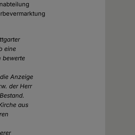
nabteilung
Werbevermarktung
tgarter
b eine
h bewerte
 die Anzeige
zw. der Herr
 Bestand.
 Kirche aus
ren
serer