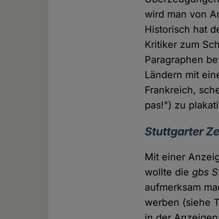
wird man von Ar
Historisch hat 
Kritiker zum Sc
Paragraphen bew
Ländern mit ein
Frankreich, schei
pas!") zu plakat
Stuttgarter Z
Mit einer Anzei
wollte die
gbs S
aufmerksam mach
werben (siehe T
in der Anzeigen