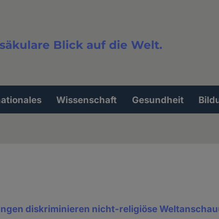
säkulare Blick auf die Welt.
extsuche
nationales
Wissenschaft
Gesundheit
Bild
tungen diskriminieren nicht-religiöse Weltansch