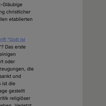
ht-Gläubige
g christlicher
len etablierten
ift "Gott ist
"? Das erste
heinigen
rt oder
rzeugungen, die
osankt und
ist die
age gestellt
itik religiöser
hen. Verletzt