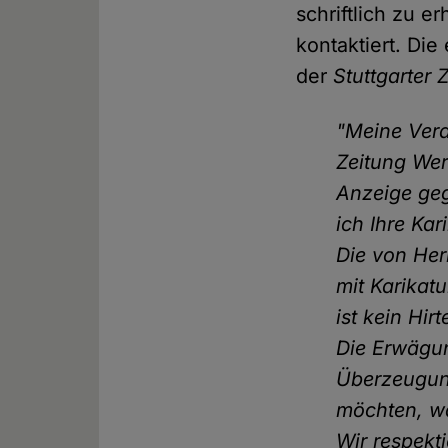
schriftlich zu 
kontaktiert. Di
der
Stuttgarter 
"Meine Vera
Zeitung Wer
Anzeige geg
ich Ihre Kar
Die von Her
mit Karikat
ist kein Hir
Die Erwägun
Überzeugung
möchten, w
Wir respekti