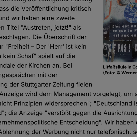
ss die Veröffentlichung kritisch
 und wir haben eine zweite
 Titel "Austreten, jetzt!" als
eschlagen. Die Überschrift der
 "Freiheit – Der 'Herr' ist kein
n kein Schaf" spielt auf die
dale der Kirchen an. Bei
Litfaßsäule in C
(Foto: © Werner
ngesprächen mit der
g der Stuttgarter Zeitung fielen
 Anzeige wird dem Management vorgelegt, um s
icht Prinzipien widersprechen"; "Deutschland is
nd"; die Anzeige "verstößt gegen die Ausrichtung
ternehmenspolitische Entscheidung". Wir haben 
Ablehnung der Werbung nicht nur telefonisch, 