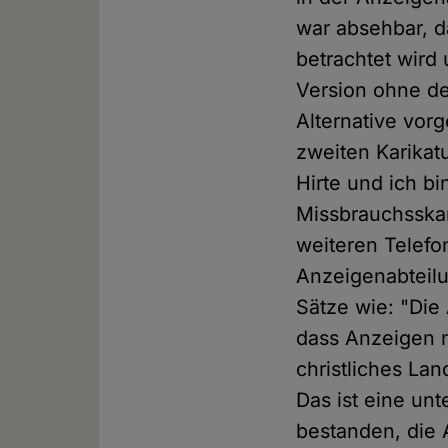
war absehbar, da
betrachtet wird
Version ohne den
Alternative vorg
zweiten Karikatur
Hirte und ich bi
Missbrauchsskan
weiteren Telefo
Anzeigenabteilun
Sätze wie: "Die
dass Anzeigen n
christliches La
Das ist eine un
bestanden, die 