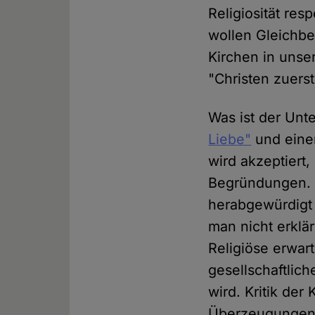
Religiosität res
wollen Gleichbe
Kirchen in unse
"Christen zuerst
Was ist der Un
Liebe"
und einem
wird akzeptiert
Begründungen. We
herabgewürdigt
man nicht erklä
Religiöse erwar
gesellschaftlich
wird. Kritik der 
Überzeugungen 