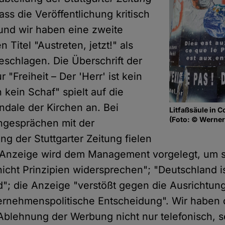
ss die Veröffentlichung kritisch
 und wir haben eine zweite
 Titel "Austreten, jetzt!" als
eschlagen. Die Überschrift der
 "Freiheit – Der 'Herr' ist kein
n kein Schaf" spielt auf die
dale der Kirchen an. Bei
Litfaßsäule in C
(Foto: © Werner
ngesprächen mit der
g der Stuttgarter Zeitung fielen
 Anzeige wird dem Management vorgelegt, um s
icht Prinzipien widersprechen"; "Deutschland is
nd"; die Anzeige "verstößt gegen die Ausrichtung
ternehmenspolitische Entscheidung". Wir haben 
Ablehnung der Werbung nicht nur telefonisch, 