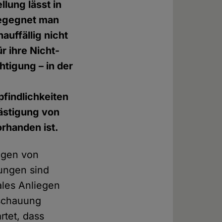
lung lässt in
begegnet man
auffällig nicht
ür ihre Nicht-
tigung – in der
pfindlichkeiten
lästigung von
orhanden ist.
ungen von
ungen sind
ales Anliegen
nschauung
rtet, dass