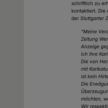
schriftlich zu 
kontaktiert. Di
der
Stuttgarter 
"Meine Vera
Zeitung Wer
Anzeige geg
ich Ihre Kar
Die von Her
mit Karikat
ist kein Hir
Die Erwägun
Überzeugung
möchten, w
Wir respekti