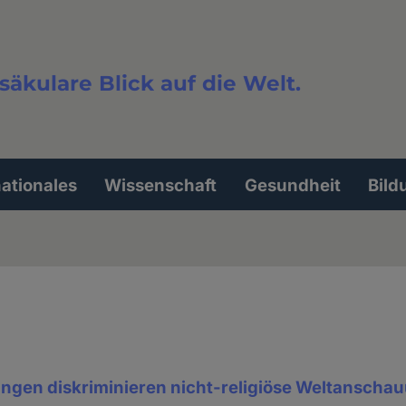
säkulare Blick auf die Welt.
extsuche
nationales
Wissenschaft
Gesundheit
Bild
tungen diskriminieren nicht-religiöse Weltansch