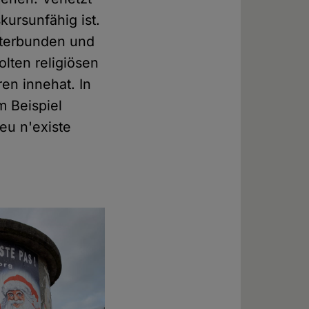
ursunfähig ist.
nterbunden und
olten religiösen
en innehat. In
m Beispiel
ieu n'existe