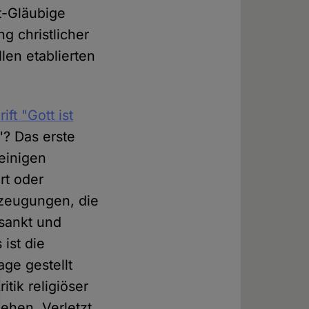
ht-Gläubige
g christlicher
len etablierten
ift "Gott ist
"? Das erste
heinigen
rt oder
rzeugungen, die
osankt und
ist die
age gestellt
itik religiöser
hen. Verletzt