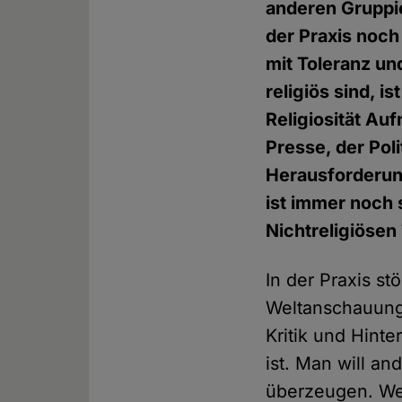
anderen Gruppie
der Praxis noch
mit Toleranz un
religiös sind, i
Religiosität Au
Presse, der Poli
Herausforderung
ist immer noch 
Nichtreligiösen 
In der Praxis s
Weltanschauung
Kritik und Hint
ist. Man will a
überzeugen. Wer