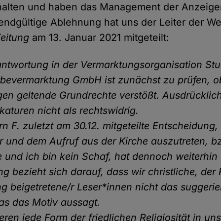
erhalten und haben das Management der Anzeige
e endgültige Ablehnung hat uns der Leiter der 
Zeitung
am 13. Januar 2021 mitgeteilt:
ntwortung in der Vermarktungsorganisation Stut
bevermarktung GmbH ist zunächst zu prüfen, o
en geltende Grundrechte verstößt. Ausdrücklic
ikaturen nicht als rechtswidrig.
rn F. zuletzt am 30.12. mitgeteilte Entscheidung,
ur und dem Aufruf aus der Kirche auszutreten, b
te und ich bin kein Schaf, hat dennoch weiterhin
g bezieht sich darauf, dass wir christliche, der
 beigetretene/r Leser*innen nicht das suggerie
as das Motiv aussagt.
eren jede Form der friedlichen Religiosität in un