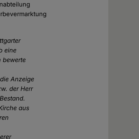
nabteilung
Werbevermarktung
tgarter
b eine
h bewerte
 die Anzeige
zw. der Herr
 Bestand.
 Kirche aus
ren
serer