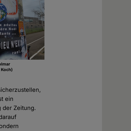
olmar
 Koch)
icherzustellen,
t ein
 der Zeitung.
darauf
sondern