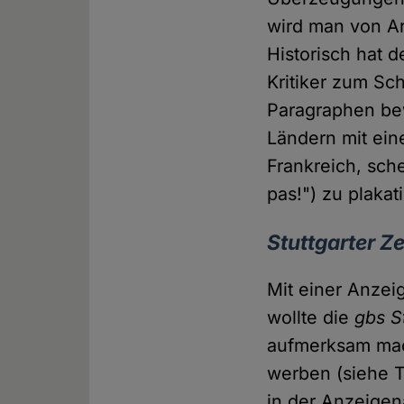
wird man von Ar
Historisch hat 
Kritiker zum Sc
Paragraphen bew
Ländern mit ein
Frankreich, schei
pas!") zu plakat
Stuttgarter Z
Mit einer Anzei
wollte die
gbs S
aufmerksam mach
werben (siehe T
in der Anzeigen