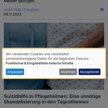
Medien gezogen.
Armin Pfahl-Traughber
08.11.2023
Wir verwenden Cookies und verarbeiten
Verwendung
personenbezogene Daten für die folgenden Zwecke:
Funktional & Eingebettete externe Inhalte
.
von
personenbezogenen
Anpassen
Ablehnen
Akzeptieren
Daten
und
Cookies
Suizidhilfe in Pflegeheimen: Eine unnötige
Skandalisierung in den Tagesthemen